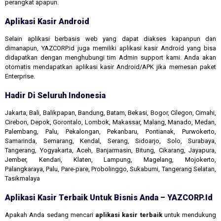
perangkat apapun.
Aplikasi Kasir Android
Selain aplikasi berbasis web yang dapat diakses kapanpun dan
dimanapun, YAZCORP.id juga memiliki aplikasi kasir Android yang bisa
didapatkan dengan menghubungi tim Admin support kami. Anda akan
otomatis mendapatkan aplikasi kasir Android/APK jika memesan paket
Enterprise.
Hadir Di Seluruh Indonesia
Jakarta, Bali, Balikpapan, Bandung, Batam, Bekasi, Bogor, Cilegon, Cimahi,
Cirebon, Depok, Gorontalo, Lombok, Makassar, Malang, Manado, Medan,
Palembang, Palu, Pekalongan, Pekanbaru, Pontianak, Purwokerto,
Samarinda, Semarang, Kendal, Serang, Sidoarjo, Solo, Surabaya,
Tangerang, Yogyakarta, Aceh, Banjarmasin, Bitung, Cikarang, Jayapura,
Jember, Kendari, Klaten, Lampung, Magelang, Mojokerto,
Palangkaraya, Palu, Pare-pare, Probolinggo, Sukabumi, Tangerang Selatan,
Tasikmalaya
Aplikasi Kasir Terbaik Untuk Bisnis Anda – YAZCORP.id
Apakah Anda sedang mencari
aplikasi kasir terbaik
untuk mendukung