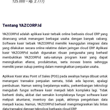
125.000 – Rp. 2.777)
Tentang YAZCORP.id
YAZCORP.id adalah aplikasi kasir terbaik online berbasis cloud ERP yang
dirancang untuk menangani berbagai usaha dengan banyak cabang.
Software kasir terbaik YAZCORP.id memiliki keunggulan integrasi data
yang dilakukan secara online relatime dalam jaringan cloud ERP. Aplikasi
kasir YAZCORP.id sudah digunakan ribuan pengusaha yang berhasil
membuktikan YAZCORP.id satu-satunya program kasir yang dapat
meningkatkan efiensi, produktivitas, serta inovasi bisnis sehingga
memiliki peran cukup penting dalam meningkatkan penjualan usaha.
Aplikasi Kasir atau Point of Sales (POS) pada awalnya hanya dibuat untuk
menangani transaksi penjualan semata, tidak ada laporan, apalagi
pembukuan. Namun seiring berjalannya waktu, perkembangan teknologi
mengubah fungsi software kasir menjadi lebih kompleks lagi. Tidak
berhenti disitu, akibat dari semakin kompleksnya fungsi software kasir
meliputi akuntansi, inventory dan pajak, akhirnya pengelolaan data
menjadi kacau. Namun, YAZCORP.id berhasil mengintegrasikan lalu lintas
data transaksi dengan teknologi berbasis cloud ERP.