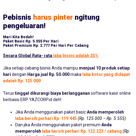
Pebisnis
harus pinter
ngitung
pengeluaran!
Mari Kita Bedah!
Paket Basic
Rp. 5.555 Per Hari
Paket Premium
Rp. 2.777 Per Hari Per Cabang
Secara Global Rata- rata
laba bisnis adalah 25%
Jika setiap cabang bisnis Anda mampu
menjual 10 produk setiap
hari
dengan
Harga jual Rp. 50.000
maka
laba kotor yang didapat
adalah Rp. 125.000
Terus
tinggal dikurangi biaya berlangganan
software kasir online
berbasis ERP YAZCORP.id deh!
Jika Anda menggunakan paket basic
Anda memperoleh
laba bersih perhari Rp. 119.445
(Rp. 125.000 – Rp. 5.555)
Dan jika Anda menggunakan paket premium
Anda
memperoleh
laba bersih perhari Rp. 122.223 / cabang
(Rp.