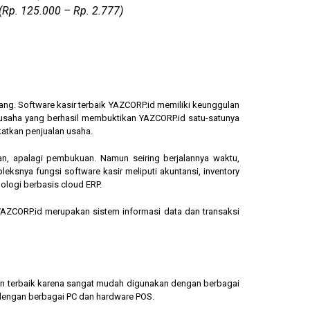
(Rp. 125.000 – Rp. 2.777)
ang. Software kasir terbaik YAZCORP.id memiliki keunggulan
ngusaha yang berhasil membuktikan YAZCORP.id satu-satunya
katkan penjualan usaha.
an, apalagi pembukuan. Namun seiring berjalannya waktu,
eksnya fungsi software kasir meliputi akuntansi, inventory
ologi berbasis cloud ERP.
, YAZCORP.id merupakan sistem informasi data dan transaksi
lihan terbaik karena sangat mudah digunakan dengan berbagai
dengan berbagai PC dan hardware POS.