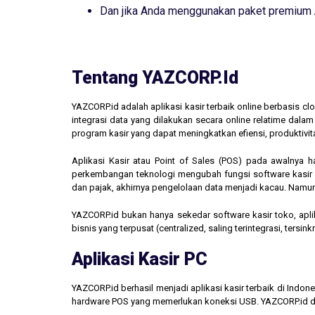
Dan jika Anda menggunakan paket premium
Tentang YAZCORP.id
YAZCORP.id adalah aplikasi kasir terbaik online berbasis 
integrasi data yang dilakukan secara online relatime dal
program kasir yang dapat meningkatkan efiensi, produktivit
Aplikasi Kasir atau Point of Sales (POS) pada awalnya 
perkembangan teknologi mengubah fungsi software kasir men
dan pajak, akhirnya pengelolaan data menjadi kacau. Namun,
YAZCORP.id bukan hanya sekedar software kasir toko, aplik
bisnis yang terpusat (centralized, saling terintegrasi, tersi
Aplikasi Kasir PC
YAZCORP.id berhasil menjadi aplikasi kasir terbaik di Indo
hardware POS yang memerlukan koneksi USB. YAZCORP.id d