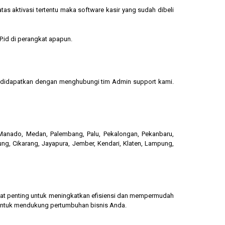
s aktivasi tertentu maka software kasir yang sudah dibeli
.id di perangkat apapun.
sa didapatkan dengan menghubungi tim Admin support kami.
, Manado, Medan, Palembang, Palu, Pekalongan, Pekanbaru,
ung, Cikarang, Jayapura, Jember, Kendari, Klaten, Lampung,
gat penting untuk meningkatkan efisiensi dan mempermudah
 untuk mendukung pertumbuhan bisnis Anda.