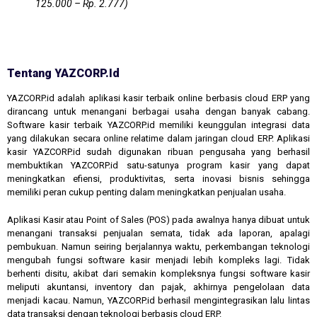
125.000 – Rp. 2.777)
Tentang YAZCORP.id
YAZCORP.id adalah aplikasi kasir terbaik online berbasis cloud ERP yang
dirancang untuk menangani berbagai usaha dengan banyak cabang.
Software kasir terbaik YAZCORP.id memiliki keunggulan integrasi data
yang dilakukan secara online relatime dalam jaringan cloud ERP. Aplikasi
kasir YAZCORP.id sudah digunakan ribuan pengusaha yang berhasil
membuktikan YAZCORP.id satu-satunya program kasir yang dapat
meningkatkan efiensi, produktivitas, serta inovasi bisnis sehingga
memiliki peran cukup penting dalam meningkatkan penjualan usaha.
Aplikasi Kasir atau Point of Sales (POS) pada awalnya hanya dibuat untuk
menangani transaksi penjualan semata, tidak ada laporan, apalagi
pembukuan. Namun seiring berjalannya waktu, perkembangan teknologi
mengubah fungsi software kasir menjadi lebih kompleks lagi. Tidak
berhenti disitu, akibat dari semakin kompleksnya fungsi software kasir
meliputi akuntansi, inventory dan pajak, akhirnya pengelolaan data
menjadi kacau. Namun, YAZCORP.id berhasil mengintegrasikan lalu lintas
data transaksi dengan teknologi berbasis cloud ERP.