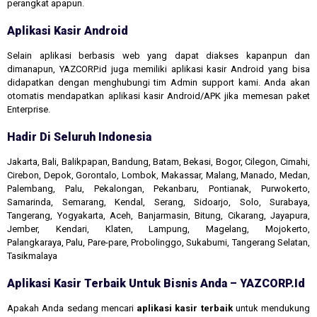
perangkat apapun.
Aplikasi Kasir Android
Selain aplikasi berbasis web yang dapat diakses kapanpun dan
dimanapun, YAZCORP.id juga memiliki aplikasi kasir Android yang bisa
didapatkan dengan menghubungi tim Admin support kami. Anda akan
otomatis mendapatkan aplikasi kasir Android/APK jika memesan paket
Enterprise.
Hadir Di Seluruh Indonesia
Jakarta, Bali, Balikpapan, Bandung, Batam, Bekasi, Bogor, Cilegon, Cimahi,
Cirebon, Depok, Gorontalo, Lombok, Makassar, Malang, Manado, Medan,
Palembang, Palu, Pekalongan, Pekanbaru, Pontianak, Purwokerto,
Samarinda, Semarang, Kendal, Serang, Sidoarjo, Solo, Surabaya,
Tangerang, Yogyakarta, Aceh, Banjarmasin, Bitung, Cikarang, Jayapura,
Jember, Kendari, Klaten, Lampung, Magelang, Mojokerto,
Palangkaraya, Palu, Pare-pare, Probolinggo, Sukabumi, Tangerang Selatan,
Tasikmalaya
Aplikasi Kasir Terbaik Untuk Bisnis Anda – YAZCORP.id
Apakah Anda sedang mencari
aplikasi kasir terbaik
untuk mendukung