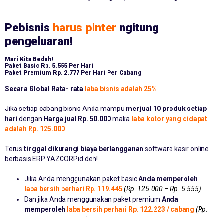
Pebisnis
harus pinter
ngitung
pengeluaran!
Mari Kita Bedah!
Paket Basic
Rp. 5.555 Per Hari
Paket Premium
Rp. 2.777 Per Hari Per Cabang
Secara Global Rata- rata
laba bisnis adalah 25%
Jika setiap cabang bisnis Anda mampu
menjual 10 produk setiap
hari
dengan
Harga jual Rp. 50.000
maka
laba kotor yang didapat
adalah Rp. 125.000
Terus
tinggal dikurangi biaya berlangganan
software kasir online
berbasis ERP YAZCORP.id deh!
Jika Anda menggunakan paket basic
Anda memperoleh
laba bersih perhari Rp. 119.445
(Rp. 125.000 – Rp. 5.555)
Dan jika Anda menggunakan paket premium
Anda
memperoleh
laba bersih perhari Rp. 122.223 / cabang
(Rp.