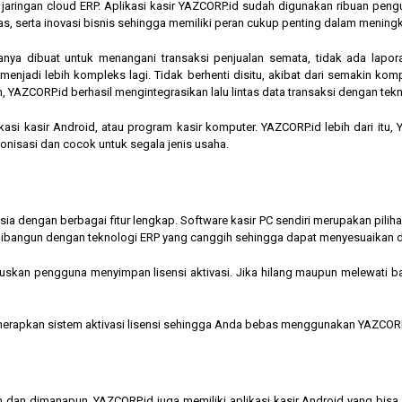
am jaringan cloud ERP. Aplikasi kasir YAZCORP.id sudah digunakan ribuan pe
as, serta inovasi bisnis sehingga memiliki peran cukup penting dalam mening
hanya dibuat untuk menangani transaksi penjualan semata, tidak ada lapor
jadi lebih kompleks lagi. Tidak berhenti disitu, akibat dari semakin kompl
 YAZCORP.id berhasil mengintegrasikan lalu lintas data transaksi dengan tekn
asi kasir Android, atau program kasir komputer. YAZCORP.id lebih dari itu
nkronisasi dan cocok untuk segala jenis usaha.
nesia dengan berbagai fitur lengkap. Software kasir PC sendiri merupakan pi
ibangun dengan teknologi ERP yang canggih sehingga dapat menyesuaikan 
kan pengguna menyimpan lisensi aktivasi. Jika hilang maupun melewati bata
menerapkan sistem aktivasi lisensi sehingga Anda bebas menggunakan YAZCORP
n dan dimanapun, YAZCORP.id juga memiliki aplikasi kasir Android yang bi