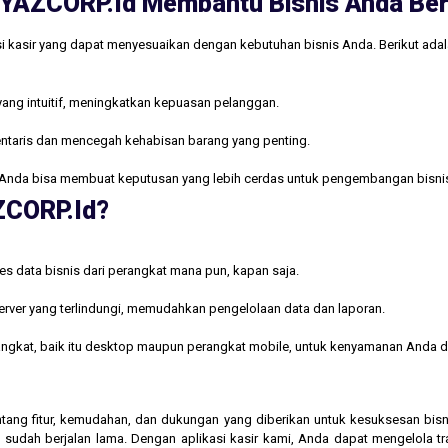
ri YAZCORP.id Membantu Bisnis Anda B
i kasir yang dapat menyesuaikan dengan kebutuhan bisnis Anda. Berikut ada
yang intuitif, meningkatkan kepuasan pelanggan.
ntaris dan mencegah kehabisan barang yang penting.
Anda bisa membuat keputusan yang lebih cerdas untuk pengembangan bisni
AZCORP.id?
s data bisnis dari perangkat mana pun, kapan saja.
rver yang terlindungi, memudahkan pengelolaan data dan laporan.
rangkat, baik itu desktop maupun perangkat mobile, untuk kenyamanan Anda d
 tentang fitur, kemudahan, dan dukungan yang diberikan untuk kesuksesan b
 sudah berjalan lama. Dengan aplikasi kasir kami, Anda dapat mengelola t