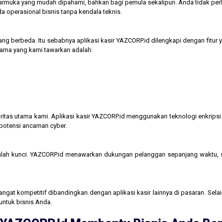
tarmuka yang mudah dipahami, bahkan bagi pemula sekalipun. Anda tidak perl
operasional bisnis tanpa kendala teknis.
ng berbeda. Itu sebabnya aplikasi kasir YAZCORP.id dilengkapi dengan fitur 
 utama yang kami tawarkan adalah:
itas utama kami. Aplikasi kasir YAZCORP.id menggunakan teknologi enkripsi 
 potensi ancaman cyber.
lah kunci. YAZCORP.id menawarkan dukungan pelanggan sepanjang waktu,
gat kompetitif dibandingkan dengan aplikasi kasir lainnya di pasaran. Selain
untuk bisnis Anda.