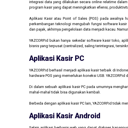
integrasi data yang dilakukan secara online relatime dal
program kasir yang dapat meningkatkan efiensi, produktivit
Aplikasi Kasir atau Point of Sales (POS) pada awalnya 
perkembangan teknologi mengubah fungsi software kasir men
dan pajak, akhirnya pengelolaan data menjadi kacau. Namun,
YAZCORP.id bukan hanya sekedar software kasir toko, aplik
bisnis yang terpusat (centralized, saling terintegrasi, tersi
Aplikasi Kasir PC
YAZCORP.id berhasil menjadi aplikasi kasir terbaik di Indo
hardware POS yang memerlukan koneksi USB. YAZCORP.id d
Di dalam sebuah aplikasi kasir PC pada umumnya mengharus
mahal-mahal tidak bisa digunakan kembali.
Berbeda dengan aplikasi kasir PC lain, YAZCORP.id tidak 
Aplikasi Kasir Android
Selain aplikasi berbasis web yang dapat diakses kapanpu