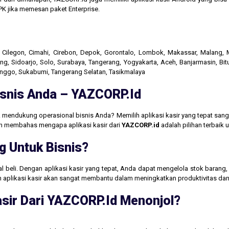
K jika memesan paket Enterprise.
r, Cilegon, Cimahi, Cirebon, Depok, Gorontalo, Lombok, Makassar, Malang
g, Sidoarjo, Solo, Surabaya, Tangerang, Yogyakarta, Aceh, Banjarmasin, Bit
linggo, Sukabumi, Tangerang Selatan, Tasikmalaya
Bisnis Anda – YAZCORP.id
 mendukung operasional bisnis Anda? Memilih aplikasi kasir yang tepat san
akan membahas mengapa aplikasi kasir dari
YAZCORP.id
adalah pilihan terbaik
g Untuk Bisnis?
jual beli. Dengan aplikasi kasir yang tepat, Anda dapat mengelola stok baran
aan aplikasi kasir akan sangat membantu dalam meningkatkan produktivitas 
sir Dari YAZCORP.id Menonjol?