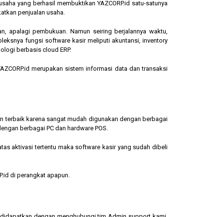
ngusaha yang berhasil membuktikan YAZCORP.id satu-satunya
katkan penjualan usaha.
an, apalagi pembukuan. Namun seiring berjalannya waktu,
eksnya fungsi software kasir meliputi akuntansi, inventory
ologi berbasis cloud ERP.
, YAZCORP.id merupakan sistem informasi data dan transaksi
lihan terbaik karena sangat mudah digunakan dengan berbagai
dengan berbagai PC dan hardware POS.
s aktivasi tertentu maka software kasir yang sudah dibeli
.id di perangkat apapun.
sa didapatkan dengan menghubungi tim Admin support kami.