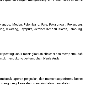
, Manado, Medan, Palembang, Palu, Pekalongan, Pekanbaru,
ung, Cikarang, Jayapura, Jember, Kendari, Klaten, Lampung,
gat penting untuk meningkatkan efisiensi dan mempermudah
 untuk mendukung pertumbuhan bisnis Anda.
g, melacak laporan penjualan, dan memantau performa bisnis
dan mengurangi kesalahan manusia dalam pencatatan.