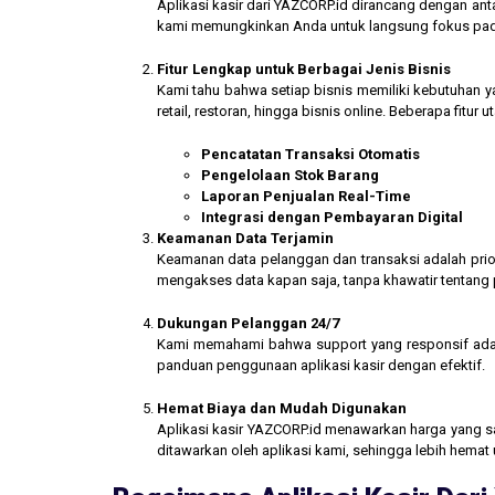
Aplikasi kasir dari YAZCORP.id dirancang dengan an
kami memungkinkan Anda untuk langsung fokus pada 
Fitur Lengkap untuk Berbagai Jenis Bisnis
Kami tahu bahwa setiap bisnis memiliki kebutuhan ya
retail, restoran, hingga bisnis online. Beberapa fitur
Pencatatan Transaksi Otomatis
Pengelolaan Stok Barang
Laporan Penjualan Real-Time
Integrasi dengan Pembayaran Digital
Keamanan Data Terjamin
Keamanan data pelanggan dan transaksi adalah prior
mengakses data kapan saja, tanpa khawatir tentang
Dukungan Pelanggan 24/7
Kami memahami bahwa support yang responsif ada
panduan penggunaan aplikasi kasir dengan efektif.
Hemat Biaya dan Mudah Digunakan
Aplikasi kasir YAZCORP.id menawarkan harga yang san
ditawarkan oleh aplikasi kami, sehingga lebih hemat 