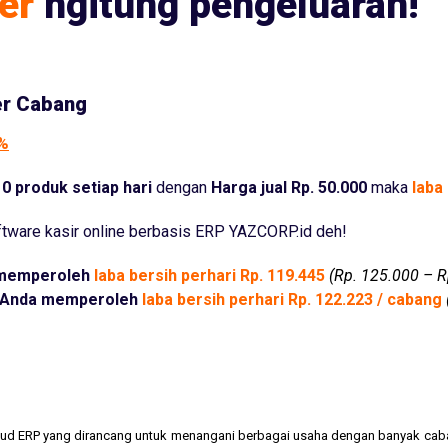
er
ngitung pengeluaran!
er Cabang
5%
0 produk setiap hari
dengan
Harga jual Rp. 50.000
maka
laba 
tware kasir online berbasis ERP YAZCORP.id deh!
memperoleh
laba bersih perhari Rp. 119.445
(Rp. 125.000 – R
Anda memperoleh
laba bersih perhari Rp. 122.223 / cabang
cloud ERP yang dirancang untuk menangani berbagai usaha dengan banyak cab