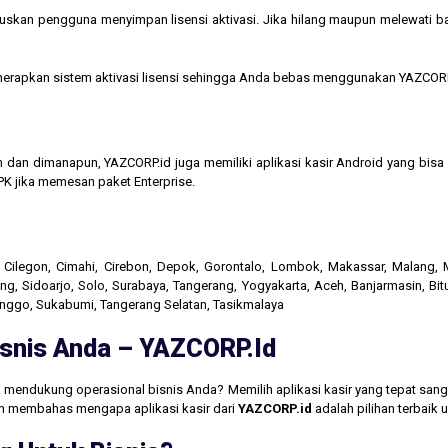
kan pengguna menyimpan lisensi aktivasi. Jika hilang maupun melewati bata
menerapkan sistem aktivasi lisensi sehingga Anda bebas menggunakan YAZCORP
n dan dimanapun, YAZCORP.id juga memiliki aplikasi kasir Android yang bi
K jika memesan paket Enterprise.
r, Cilegon, Cimahi, Cirebon, Depok, Gorontalo, Lombok, Makassar, Malang
g, Sidoarjo, Solo, Surabaya, Tangerang, Yogyakarta, Aceh, Banjarmasin, Bit
linggo, Sukabumi, Tangerang Selatan, Tasikmalaya
Bisnis Anda – YAZCORP.id
 mendukung operasional bisnis Anda? Memilih aplikasi kasir yang tepat san
akan membahas mengapa aplikasi kasir dari
YAZCORP.id
adalah pilihan terbaik