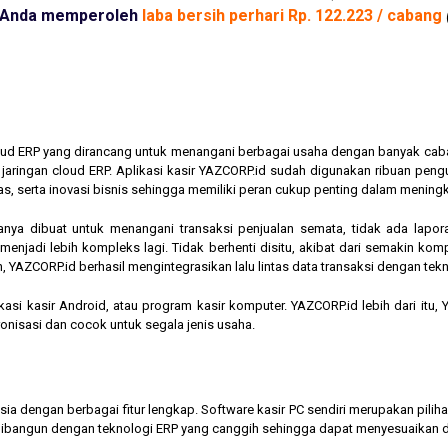
Anda memperoleh
laba bersih perhari Rp. 122.223 / cabang
cloud ERP yang dirancang untuk menangani berbagai usaha dengan banyak cab
am jaringan cloud ERP. Aplikasi kasir YAZCORP.id sudah digunakan ribuan pe
as, serta inovasi bisnis sehingga memiliki peran cukup penting dalam mening
hanya dibuat untuk menangani transaksi penjualan semata, tidak ada lapor
jadi lebih kompleks lagi. Tidak berhenti disitu, akibat dari semakin kompl
 YAZCORP.id berhasil mengintegrasikan lalu lintas data transaksi dengan tekn
asi kasir Android, atau program kasir komputer. YAZCORP.id lebih dari itu
nkronisasi dan cocok untuk segala jenis usaha.
nesia dengan berbagai fitur lengkap. Software kasir PC sendiri merupakan pi
ibangun dengan teknologi ERP yang canggih sehingga dapat menyesuaikan 