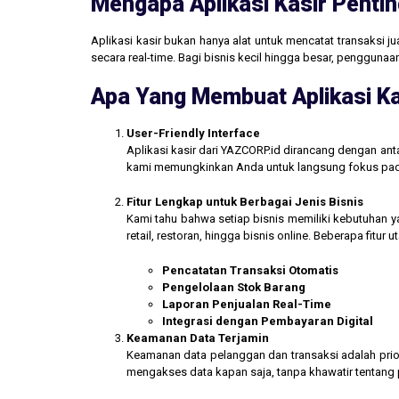
Mengapa Aplikasi Kasir Pentin
Aplikasi kasir bukan hanya alat untuk mencatat transaksi 
secara real-time. Bagi bisnis kecil hingga besar, penggun
Apa Yang Membuat Aplikasi Ka
User-Friendly Interface
Aplikasi kasir dari YAZCORP.id dirancang dengan an
kami memungkinkan Anda untuk langsung fokus pada 
Fitur Lengkap untuk Berbagai Jenis Bisnis
Kami tahu bahwa setiap bisnis memiliki kebutuhan ya
retail, restoran, hingga bisnis online. Beberapa fitur
Pencatatan Transaksi Otomatis
Pengelolaan Stok Barang
Laporan Penjualan Real-Time
Integrasi dengan Pembayaran Digital
Keamanan Data Terjamin
Keamanan data pelanggan dan transaksi adalah prior
mengakses data kapan saja, tanpa khawatir tentang