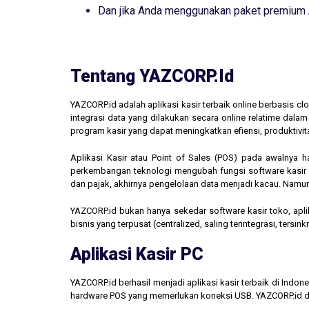
Dan jika Anda menggunakan paket premium
Tentang YAZCORP.id
YAZCORP.id adalah aplikasi kasir terbaik online berbasis 
integrasi data yang dilakukan secara online relatime dal
program kasir yang dapat meningkatkan efiensi, produktivit
Aplikasi Kasir atau Point of Sales (POS) pada awalnya 
perkembangan teknologi mengubah fungsi software kasir men
dan pajak, akhirnya pengelolaan data menjadi kacau. Namun,
YAZCORP.id bukan hanya sekedar software kasir toko, aplik
bisnis yang terpusat (centralized, saling terintegrasi, tersi
Aplikasi Kasir PC
YAZCORP.id berhasil menjadi aplikasi kasir terbaik di Indo
hardware POS yang memerlukan koneksi USB. YAZCORP.id d