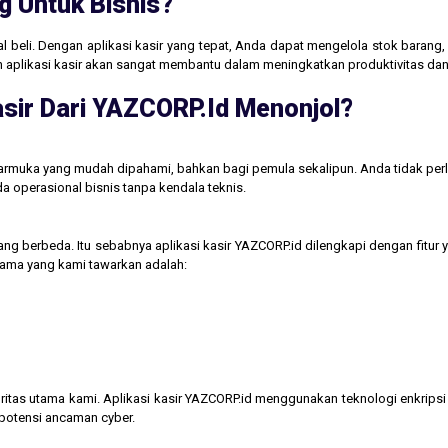
g Untuk Bisnis?
jual beli. Dengan aplikasi kasir yang tepat, Anda dapat mengelola stok baran
aan aplikasi kasir akan sangat membantu dalam meningkatkan produktivitas 
sir Dari YAZCORP.id Menonjol?
tarmuka yang mudah dipahami, bahkan bagi pemula sekalipun. Anda tidak perl
operasional bisnis tanpa kendala teknis.
ng berbeda. Itu sebabnya aplikasi kasir YAZCORP.id dilengkapi dengan fitur 
 utama yang kami tawarkan adalah:
itas utama kami. Aplikasi kasir YAZCORP.id menggunakan teknologi enkripsi 
 potensi ancaman cyber.