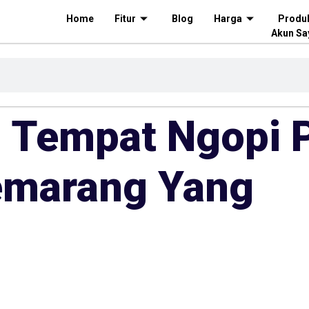
Home
Fitur
Blog
Harga
Produ
Akun Sa
i Tempat Ngopi 
emarang Yang