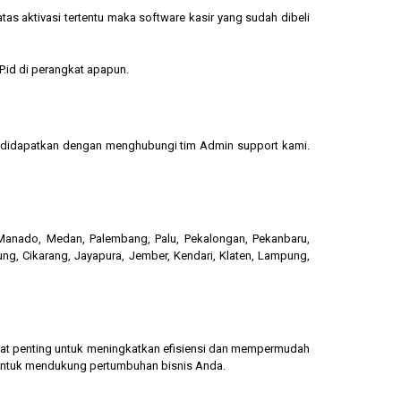
s aktivasi tertentu maka software kasir yang sudah dibeli
.id di perangkat apapun.
sa didapatkan dengan menghubungi tim Admin support kami.
, Manado, Medan, Palembang, Palu, Pekalongan, Pekanbaru,
ung, Cikarang, Jayapura, Jember, Kendari, Klaten, Lampung,
gat penting untuk meningkatkan efisiensi dan mempermudah
 untuk mendukung pertumbuhan bisnis Anda.