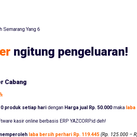
ah Semarang Yang 6
er
ngitung pengeluaran!
er Cabang
5%
0 produk setiap hari
dengan
Harga jual Rp. 50.000
maka
laba 
tware kasir online berbasis ERP YAZCORP.id deh!
memperoleh
laba bersih perhari Rp. 119.445
(Rp. 125.000 – R