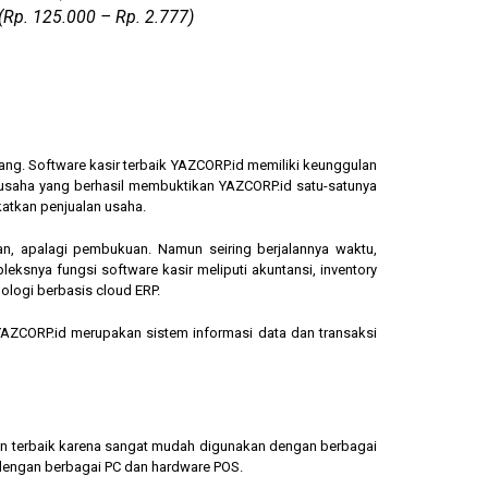
(Rp. 125.000 – Rp. 2.777)
ang. Software kasir terbaik YAZCORP.id memiliki keunggulan
ngusaha yang berhasil membuktikan YAZCORP.id satu-satunya
katkan penjualan usaha.
an, apalagi pembukuan. Namun seiring berjalannya waktu,
eksnya fungsi software kasir meliputi akuntansi, inventory
ologi berbasis cloud ERP.
, YAZCORP.id merupakan sistem informasi data dan transaksi
lihan terbaik karena sangat mudah digunakan dengan berbagai
dengan berbagai PC dan hardware POS.