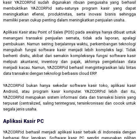
kasir YAZCORP.id sudah digunakan ribuan pengusaha yang berhasil
membuktikan YAZCORP.id satu-satunya program kasir yang dapat
meningkatkan efiensi, produktivitas, serta inovasi bisnis sehingga
memiliki peran cukup penting dalam meningkatkan penjualan usaha.
Aplikasi Kasir atau Point of Sales (POS) pada awalnya hanya dibuat untuk
menangani transaksi penjualan semata, tidak ada laporan, apalagi
pembukuan. Namun seiring berjalannya waktu, perkembangan teknologi
mengubah fungsi software kasir menjadi lebih kompleks lagi. Tidak
berhenti disitu, akibat dari semakin kompleksnya fungsi software kasir
meliputi akuntansi, inventory dan pajak, akhirnya pengelolaan data
menjadi kacau. Namun, YAZCORP.id berhasil mengintegrasikan lalu lintas
data transaksi dengan teknologi berbasis cloud ERP.
YAZCORP.id bukan hanya sekedar software kasir toko, aplikasi kasir
Android, atau program kasir komputer. YAZCORP.id lebih dari itu,
YAZCORP.id merupakan sistem informasi data dan transaksi bisnis yang
terpusat (centralized, saling terintegrasi, tersinkronisasi dan cocok untuk
segala jenis usaha.
Aplikasi Kasir PC
YAZCORP.id berhasil menjadi aplikasi kasir terbaik di Indonesia dengan
berbagai fitur lengkap. Software kasir PC sendiri merupakan pilihan