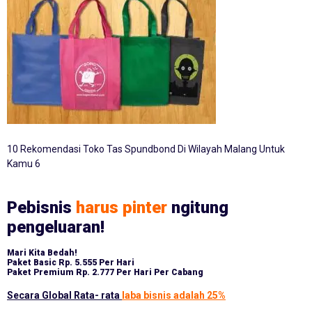
10 Rekomendasi Toko Tas Spundbond Di Wilayah Malang Untuk
Kamu 6
Pebisnis
harus pinter
ngitung
pengeluaran!
Mari Kita Bedah!
Paket Basic
Rp. 5.555 Per Hari
Paket Premium
Rp. 2.777 Per Hari Per Cabang
Secara Global Rata- rata
laba bisnis adalah 25%