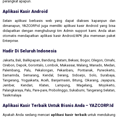
perangkat apapun.
Aplikasi Kasir Android
Selain aplikasi berbasis web yang dapat diakses kapanpun dan
dimanapun, YAZCORP.id juga memiliki aplikasi kasir Android yang bisa
didapatkan dengan menghubungi tim Admin support kami. Anda akan
otomatis mendapatkan aplikasi kasir Android/APK jika memesan paket
Enterprise.
Hadir Di Seluruh Indonesia
Jakarta, Bali, Balikpapan, Bandung, Batam, Bekasi, Bogor, Cilegon, Cimahi,
Cirebon, Depok, Gorontalo, Lombok, Makassar, Malang, Manado, Medan,
Palembang, Palu, Pekalongan, Pekanbaru, Pontianak, Purwokerto,
Samarinda, Semarang, Kendal, Serang, Sidoarjo, Solo, Surabaya,
Tangerang, Yogyakarta, Aceh, Banjarmasin, Bitung, Cikarang, Jayapura,
Jember, Kendari, Klaten, Lampung, Magelang, Mojokerto,
Palangkaraya, Palu, Pare-pare, Probolinggo, Sukabumi, Tangerang Selatan,
Tasikmalaya
Aplikasi Kasir Terbaik Untuk Bisnis Anda – YAZCORP.id
Apakah Anda sedang mencari
aplikasi kasir terbaik
untuk mendukung