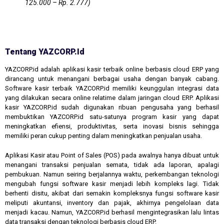
125.000 – Rp. 2.777)
Tentang YAZCORP.id
YAZCORP.id adalah aplikasi kasir terbaik online berbasis cloud ERP yang
dirancang untuk menangani berbagai usaha dengan banyak cabang.
Software kasir terbaik YAZCORP.id memiliki keunggulan integrasi data
yang dilakukan secara online relatime dalam jaringan cloud ERP. Aplikasi
kasir YAZCORP.id sudah digunakan ribuan pengusaha yang berhasil
membuktikan YAZCORP.id satu-satunya program kasir yang dapat
meningkatkan efiensi, produktivitas, serta inovasi bisnis sehingga
memiliki peran cukup penting dalam meningkatkan penjualan usaha.
Aplikasi Kasir atau Point of Sales (POS) pada awalnya hanya dibuat untuk
menangani transaksi penjualan semata, tidak ada laporan, apalagi
pembukuan. Namun seiring berjalannya waktu, perkembangan teknologi
mengubah fungsi software kasir menjadi lebih kompleks lagi. Tidak
berhenti disitu, akibat dari semakin kompleksnya fungsi software kasir
meliputi akuntansi, inventory dan pajak, akhirnya pengelolaan data
menjadi kacau. Namun, YAZCORP.id berhasil mengintegrasikan lalu lintas
data transaksi dengan teknologi berbasis cloud ERP.