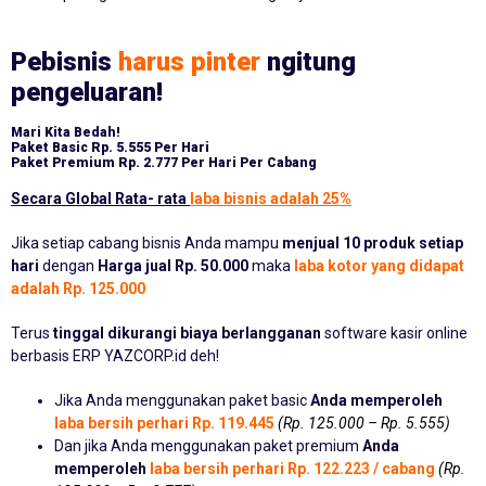
Pebisnis
harus pinter
ngitung
pengeluaran!
Mari Kita Bedah!
Paket Basic
Rp. 5.555 Per Hari
Paket Premium
Rp. 2.777 Per Hari Per Cabang
Secara Global Rata- rata
laba bisnis adalah 25%
Jika setiap cabang bisnis Anda mampu
menjual 10 produk setiap
hari
dengan
Harga jual Rp. 50.000
maka
laba kotor yang didapat
adalah Rp. 125.000
Terus
tinggal dikurangi biaya berlangganan
software kasir online
berbasis ERP YAZCORP.id deh!
Jika Anda menggunakan paket basic
Anda memperoleh
laba bersih perhari Rp. 119.445
(Rp. 125.000 – Rp. 5.555)
Dan jika Anda menggunakan paket premium
Anda
memperoleh
laba bersih perhari Rp. 122.223 / cabang
(Rp.