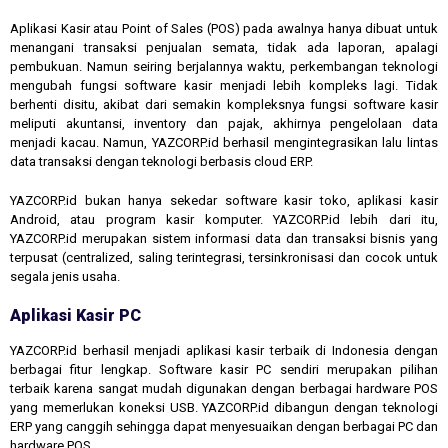
Aplikasi Kasir atau Point of Sales (POS) pada awalnya hanya dibuat untuk
menangani transaksi penjualan semata, tidak ada laporan, apalagi
pembukuan. Namun seiring berjalannya waktu, perkembangan teknologi
mengubah fungsi software kasir menjadi lebih kompleks lagi. Tidak
berhenti disitu, akibat dari semakin kompleksnya fungsi software kasir
meliputi akuntansi, inventory dan pajak, akhirnya pengelolaan data
menjadi kacau. Namun, YAZCORP.id berhasil mengintegrasikan lalu lintas
data transaksi dengan teknologi berbasis cloud ERP.
YAZCORP.id bukan hanya sekedar software kasir toko, aplikasi kasir
Android, atau program kasir komputer. YAZCORP.id lebih dari itu,
YAZCORP.id merupakan sistem informasi data dan transaksi bisnis yang
terpusat (centralized, saling terintegrasi, tersinkronisasi dan cocok untuk
segala jenis usaha.
Aplikasi Kasir PC
YAZCORP.id berhasil menjadi aplikasi kasir terbaik di Indonesia dengan
berbagai fitur lengkap. Software kasir PC sendiri merupakan pilihan
terbaik karena sangat mudah digunakan dengan berbagai hardware POS
yang memerlukan koneksi USB. YAZCORP.id dibangun dengan teknologi
ERP yang canggih sehingga dapat menyesuaikan dengan berbagai PC dan
hardware POS.