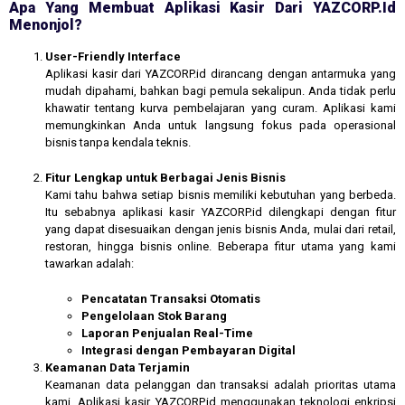
Apa Yang Membuat Aplikasi Kasir Dari YAZCORP.id
Menonjol?
User-Friendly Interface
Aplikasi kasir dari YAZCORP.id dirancang dengan antarmuka yang
mudah dipahami, bahkan bagi pemula sekalipun. Anda tidak perlu
khawatir tentang kurva pembelajaran yang curam. Aplikasi kami
memungkinkan Anda untuk langsung fokus pada operasional
bisnis tanpa kendala teknis.
Fitur Lengkap untuk Berbagai Jenis Bisnis
Kami tahu bahwa setiap bisnis memiliki kebutuhan yang berbeda.
Itu sebabnya aplikasi kasir YAZCORP.id dilengkapi dengan fitur
yang dapat disesuaikan dengan jenis bisnis Anda, mulai dari retail,
restoran, hingga bisnis online. Beberapa fitur utama yang kami
tawarkan adalah:
Pencatatan Transaksi Otomatis
Pengelolaan Stok Barang
Laporan Penjualan Real-Time
Integrasi dengan Pembayaran Digital
Keamanan Data Terjamin
Keamanan data pelanggan dan transaksi adalah prioritas utama
kami. Aplikasi kasir YAZCORP.id menggunakan teknologi enkripsi