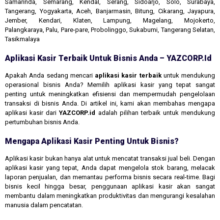
Samarinda, Semarang, Kendal, Serang, Sidoarjo, Solo, Surabaya,
Tangerang, Yogyakarta, Aceh, Banjarmasin, Bitung, Cikarang, Jayapura,
Jember, Kendari, Klaten, Lampung, Magelang, Mojokerto,
Palangkaraya, Palu, Pare-pare, Probolinggo, Sukabumi, Tangerang Selatan,
Tasikmalaya
Aplikasi Kasir Terbaik Untuk Bisnis Anda – YAZCORP.id
Apakah Anda sedang mencari
aplikasi kasir terbaik
untuk mendukung
operasional bisnis Anda? Memilih aplikasi kasir yang tepat sangat
penting untuk meningkatkan efisiensi dan mempermudah pengelolaan
transaksi di bisnis Anda. Di artikel ini, kami akan membahas mengapa
aplikasi kasir dari
YAZCORP.id
adalah pilihan terbaik untuk mendukung
pertumbuhan bisnis Anda.
Mengapa Aplikasi Kasir Penting Untuk Bisnis?
Aplikasi kasir bukan hanya alat untuk mencatat transaksi jual beli. Dengan
aplikasi kasir yang tepat, Anda dapat mengelola stok barang, melacak
laporan penjualan, dan memantau performa bisnis secara real-time. Bagi
bisnis kecil hingga besar, penggunaan aplikasi kasir akan sangat
membantu dalam meningkatkan produktivitas dan mengurangi kesalahan
manusia dalam pencatatan.