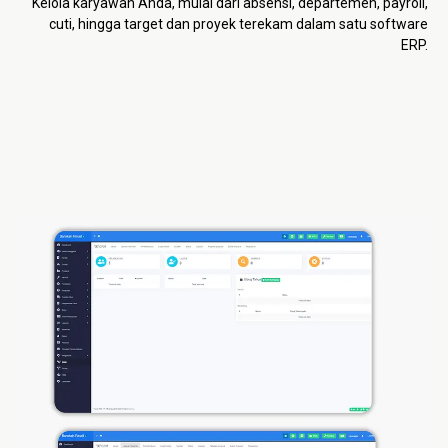
Kelola karyawan Anda, mulai dari absensi, departemen, payroll,
cuti, hingga target dan proyek terekam dalam satu software
ERP.