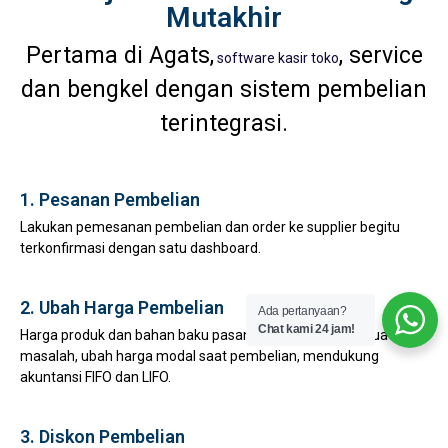
Mutakhir
Pertama di Agats,
, service
software kasir toko
dan bengkel dengan sistem pembelian
terintegrasi.
1. Pesanan Pembelian
Lakukan pemesanan pembelian dan order ke supplier begitu
terkonfirmasi dengan satu dashboard.
2. Ubah Harga Pembelian
Ada pertanyaan?
Chat kami 24 jam!
Harga produk dan bahan baku pasang surut bukan lagi suatu
masalah, ubah harga modal saat pembelian, mendukung
akuntansi FIFO dan LIFO.
3. Diskon Pembelian