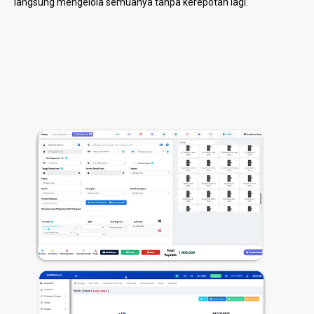
langsung mengelola semuanya tanpa kerepotan lagi.