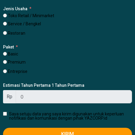
Jenis Usaha
Toko Retail / Minimarket
Service / Bengkel
Restoran
Paket
Basic
Premium
Entreprise
Estimasi Tahun Pertama 1 Tahun Pertama
Rp
Saya setuju data yang saya kirim digunakan untuk keperluan
notifikasi dan komunikasi dengan pihak YAZCORP.id
KIRIM