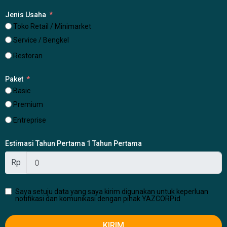
Jenis Usaha
Toko Retail / Minimarket
Service / Bengkel
Restoran
Paket
Basic
Premium
Entreprise
Estimasi Tahun Pertama 1 Tahun Pertama
Rp
Saya setuju data yang saya kirim digunakan untuk keperluan
notifikasi dan komunikasi dengan pihak YAZCORP.id
KIRIM