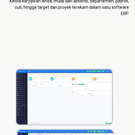
Kelola karyawan Anda, mulai dari absensi, departemen, payroll,
cuti, hingga target dan proyek terekam dalam satu software
ERP.