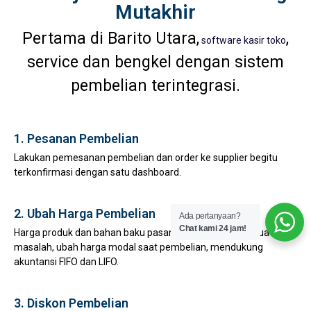
Mutakhir
Pertama di Barito Utara,
,
software kasir toko
service dan bengkel dengan sistem
pembelian terintegrasi.
1. Pesanan Pembelian
Lakukan pemesanan pembelian dan order ke supplier begitu
terkonfirmasi dengan satu dashboard.
2. Ubah Harga Pembelian
Ada pertanyaan?
Chat kami 24 jam!
Harga produk dan bahan baku pasang surut bukan lagi suatu
masalah, ubah harga modal saat pembelian, mendukung
akuntansi FIFO dan LIFO.
3. Diskon Pembelian