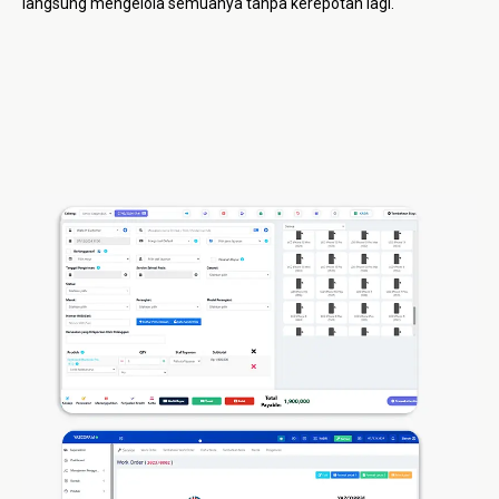
langsung mengelola semuanya tanpa kerepotan lagi.