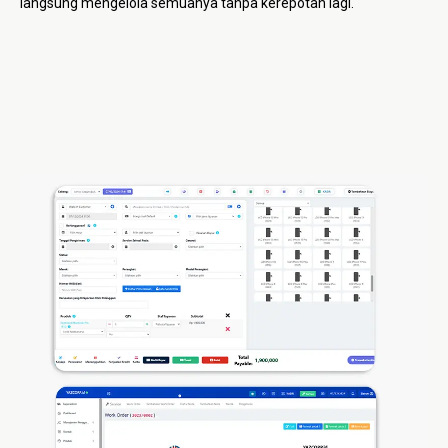
langsung mengelola semuanya tanpa kerepotan lagi.