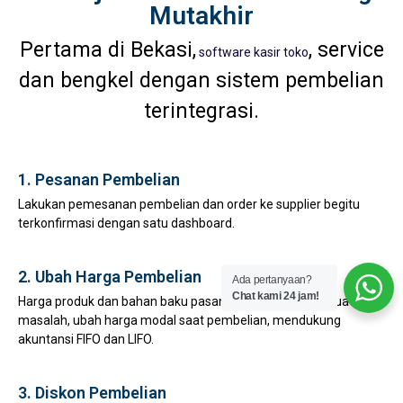
Mutakhir
Pertama di Bekasi,
, service
software kasir toko
dan bengkel dengan sistem pembelian
terintegrasi.
1. Pesanan Pembelian
Lakukan pemesanan pembelian dan order ke supplier begitu
terkonfirmasi dengan satu dashboard.
2. Ubah Harga Pembelian
Ada pertanyaan?
Chat kami 24 jam!
Harga produk dan bahan baku pasang surut bukan lagi suatu
masalah, ubah harga modal saat pembelian, mendukung
akuntansi FIFO dan LIFO.
3. Diskon Pembelian