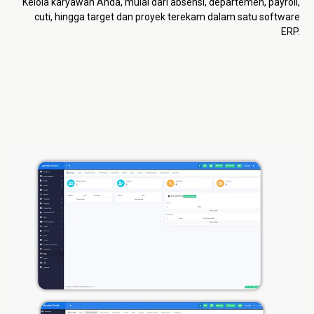
Kelola karyawan Anda, mulai dari absensi, departemen, payroll,
cuti, hingga target dan proyek terekam dalam satu software
ERP.