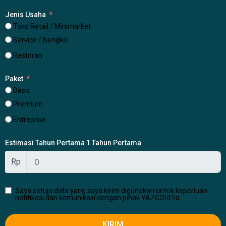
Jenis Usaha
Toko Retail / Minimarket
Service / Bengkel
Restoran
Paket
Basic
Premium
Entreprise
Estimasi Tahun Pertama 1 Tahun Pertama
Rp
Saya setuju data yang saya kirim digunakan untuk keperluan
notifikasi dan komunikasi dengan pihak YAZCORP.id
KIRIM