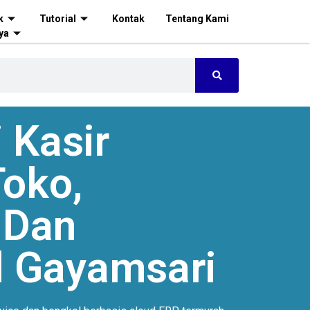
k
Tutorial
Kontak
Tentang Kami
ya
 Kasir
oko,
 Dan
l Gayamsari