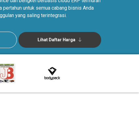
ervice dan bengkel berbasis cloud ERP termurah
uta pertahun untuk semua cabang bisnis Anda
ggulan yang saling terintegrasi.
Lihat Daftar Harga