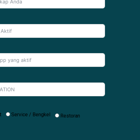
t
Service / Bengkel
Restoran