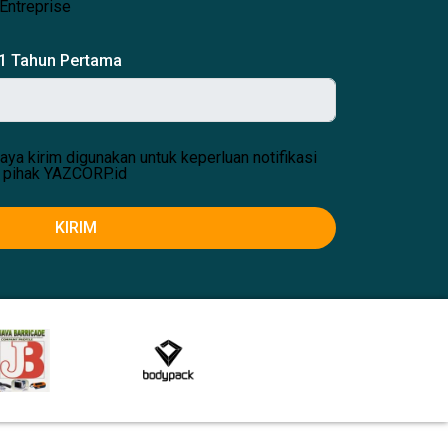
Entreprise
 1 Tahun Pertama
aya kirim digunakan untuk keperluan notifikasi
 pihak YAZCORP.id
KIRIM