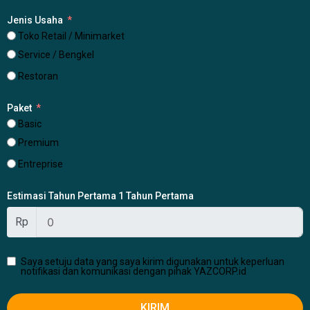
Jenis Usaha
Toko Retail / Minimarket
Service / Bengkel
Restoran
Paket
Basic
Premium
Entreprise
Estimasi Tahun Pertama 1 Tahun Pertama
Rp
Saya setuju data yang saya kirim digunakan untuk keperluan
notifikasi dan komunikasi dengan pihak YAZCORP.id
KIRIM