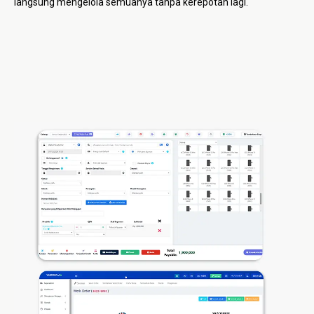
langsung mengelola semuanya tanpa kerepotan lagi.