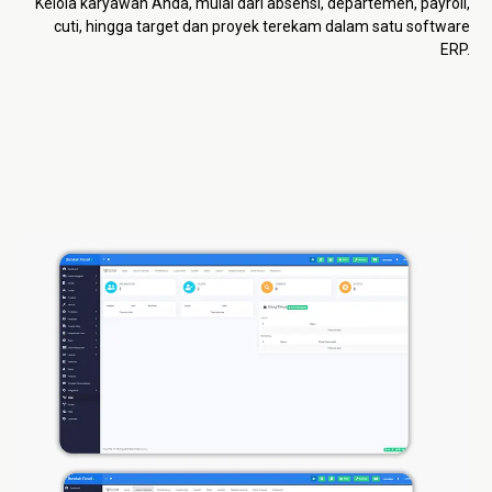
Kelola karyawan Anda, mulai dari absensi, departemen, payroll,
cuti, hingga target dan proyek terekam dalam satu software
ERP.