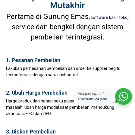
Mutakhir
Pertama di Gunung Emas,
,
software kasir toko
service dan bengkel dengan sistem
pembelian terintegrasi.
1. Pesanan Pembelian
Lakukan pemesanan pembelian dan order ke supplier begitu
terkonfirmasi dengan satu dashboard.
2. Ubah Harga Pembelian
Ada pertanyaan?
Chat kami 24 jam!
Harga produk dan bahan baku pasang surut bukan lagi suatu
masalah, ubah harga modal saat pembelian, mendukung
akuntansi FIFO dan LIFO.
3. Diskon Pembelian