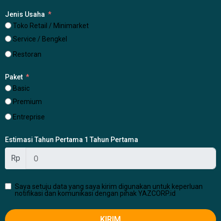
Jenis Usaha
Toko Retail / Minimarket
Service / Bengkel
Restoran
Paket
Basic
Premium
Entreprise
Estimasi Tahun Pertama 1 Tahun Pertama
Rp
Saya setuju data yang saya kirim digunakan untuk keperluan
notifikasi dan komunikasi dengan pihak YAZCORP.id
KIRIM