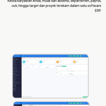
Kelola karyawan Anda, mulai dari absensi, departemen, payroll,
cuti, hingga target dan proyek terekam dalam satu software
ERP.