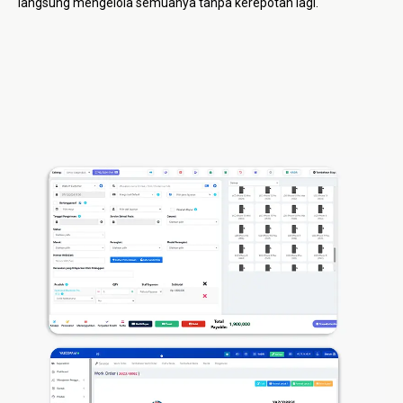
langsung mengelola semuanya tanpa kerepotan lagi.