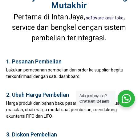
Mutakhir
Pertama di IntanJaya,
,
software kasir toko
service dan bengkel dengan sistem
pembelian terintegrasi.
1. Pesanan Pembelian
Lakukan pemesanan pembelian dan order ke supplier begitu
terkonfirmasi dengan satu dashboard.
2. Ubah Harga Pembelian
Ada pertanyaan?
Chat kami 24 jam!
Harga produk dan bahan baku pasang surut bukan lagi suatu
masalah, ubah harga modal saat pembelian, mendukung
akuntansi FIFO dan LIFO.
3. Diskon Pembelian