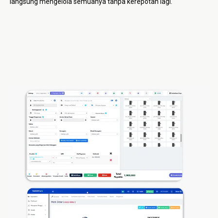
langsung mengelola semuanya tanpa kerepotan lagi.