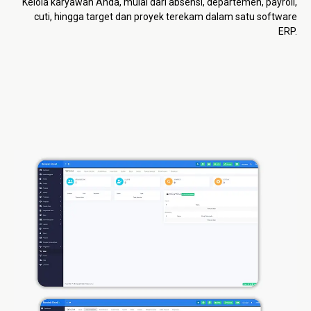
Kelola karyawan Anda, mulai dari absensi, departemen, payroll,
cuti, hingga target dan proyek terekam dalam satu software
ERP.