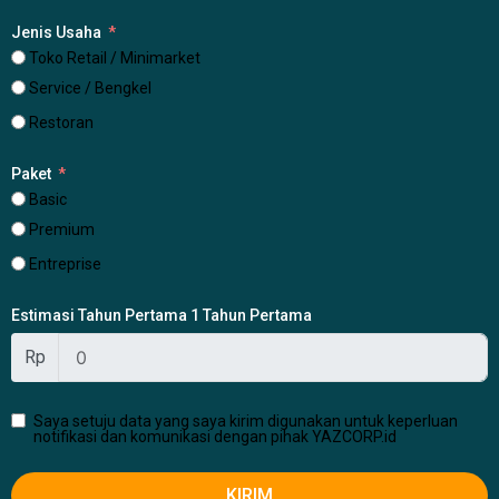
Jenis Usaha
Toko Retail / Minimarket
Service / Bengkel
Restoran
Paket
Basic
Premium
Entreprise
Estimasi Tahun Pertama 1 Tahun Pertama
Rp
Saya setuju data yang saya kirim digunakan untuk keperluan
notifikasi dan komunikasi dengan pihak YAZCORP.id
KIRIM