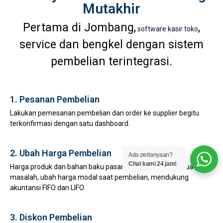
Mutakhir
Pertama di Jombang,
,
software kasir toko
service dan bengkel dengan sistem
pembelian terintegrasi.
1. Pesanan Pembelian
Lakukan pemesanan pembelian dan order ke supplier begitu
terkonfirmasi dengan satu dashboard.
2. Ubah Harga Pembelian
Ada pertanyaan?
Chat kami 24 jam!
Harga produk dan bahan baku pasang surut bukan lagi suatu
masalah, ubah harga modal saat pembelian, mendukung
akuntansi FIFO dan LIFO.
3. Diskon Pembelian