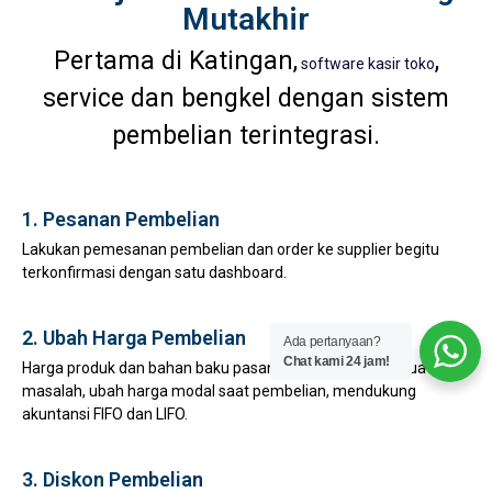
Mutakhir
Pertama di Katingan,
,
software kasir toko
service dan bengkel dengan sistem
pembelian terintegrasi.
1. Pesanan Pembelian
Lakukan pemesanan pembelian dan order ke supplier begitu
terkonfirmasi dengan satu dashboard.
2. Ubah Harga Pembelian
Ada pertanyaan?
Chat kami 24 jam!
Harga produk dan bahan baku pasang surut bukan lagi suatu
masalah, ubah harga modal saat pembelian, mendukung
akuntansi FIFO dan LIFO.
3. Diskon Pembelian