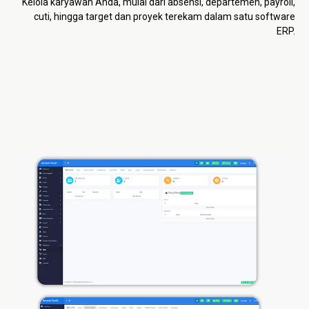
Kelola karyawan Anda, mulai dari absensi, departemen, payroll,
cuti, hingga target dan proyek terekam dalam satu software
ERP.