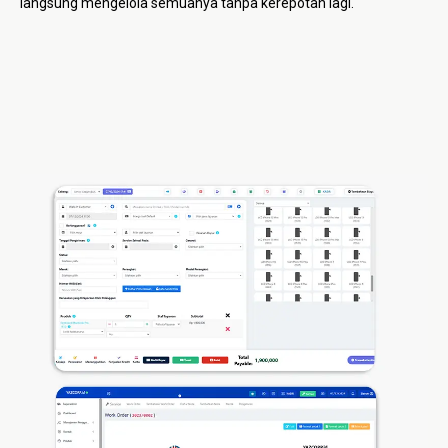
langsung mengelola semuanya tanpa kerepotan lagi.