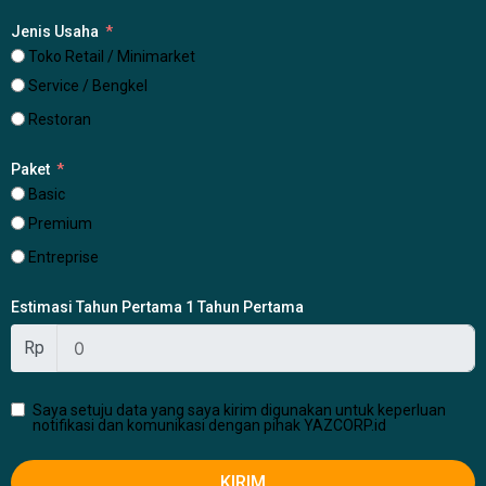
Jenis Usaha
Toko Retail / Minimarket
Service / Bengkel
Restoran
Paket
Basic
Premium
Entreprise
Estimasi Tahun Pertama 1 Tahun Pertama
Rp
Saya setuju data yang saya kirim digunakan untuk keperluan
notifikasi dan komunikasi dengan pihak YAZCORP.id
KIRIM