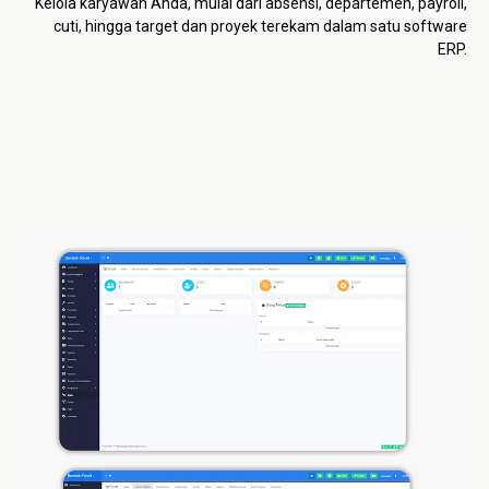
Kelola karyawan Anda, mulai dari absensi, departemen, payroll,
cuti, hingga target dan proyek terekam dalam satu software
ERP.