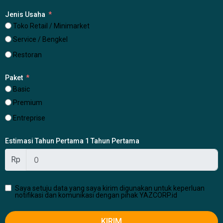
Jenis Usaha
Toko Retail / Minimarket
Service / Bengkel
Restoran
Paket
Basic
Premium
Entreprise
Estimasi Tahun Pertama 1 Tahun Pertama
Rp
Saya setuju data yang saya kirim digunakan untuk keperluan
notifikasi dan komunikasi dengan pihak YAZCORP.id
KIRIM