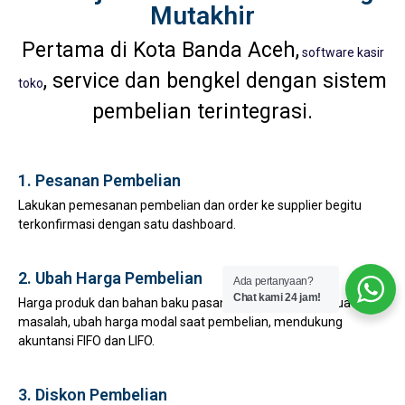
Mutakhir
Pertama di Kota Banda Aceh,
software kasir
, service dan bengkel dengan sistem
toko
pembelian terintegrasi.
1. Pesanan Pembelian
Lakukan pemesanan pembelian dan order ke supplier begitu
terkonfirmasi dengan satu dashboard.
2. Ubah Harga Pembelian
Ada pertanyaan?
Chat kami 24 jam!
Harga produk dan bahan baku pasang surut bukan lagi suatu
masalah, ubah harga modal saat pembelian, mendukung
akuntansi FIFO dan LIFO.
3. Diskon Pembelian