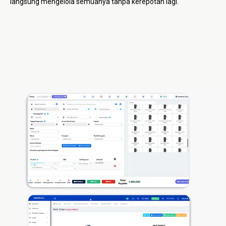
langsung mengelola semuanya tanpa kerepotan lagi.