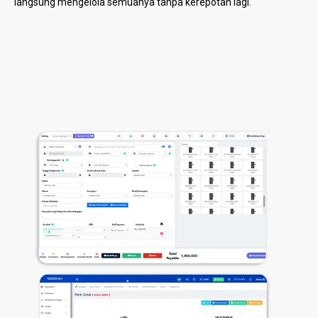
langsung mengelola semuanya tanpa kerepotan lagi.