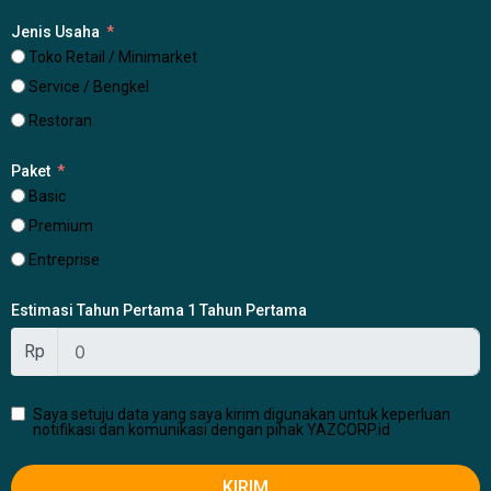
Jenis Usaha
Toko Retail / Minimarket
Service / Bengkel
Restoran
Paket
Basic
Premium
Entreprise
Estimasi Tahun Pertama 1 Tahun Pertama
Rp
Saya setuju data yang saya kirim digunakan untuk keperluan
notifikasi dan komunikasi dengan pihak YAZCORP.id
KIRIM