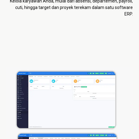
Kelola karyawan Anda, mulai dari absensi, departemen, payroll,
cuti, hingga target dan proyek terekam dalam satu software
ERP.