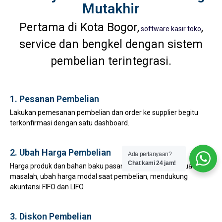
Mutakhir
Pertama di Kota Bogor,
,
software kasir toko
service dan bengkel dengan sistem
pembelian terintegrasi.
1. Pesanan Pembelian
Lakukan pemesanan pembelian dan order ke supplier begitu
terkonfirmasi dengan satu dashboard.
2. Ubah Harga Pembelian
Ada pertanyaan?
Chat kami 24 jam!
Harga produk dan bahan baku pasang surut bukan lagi suatu
masalah, ubah harga modal saat pembelian, mendukung
akuntansi FIFO dan LIFO.
3. Diskon Pembelian