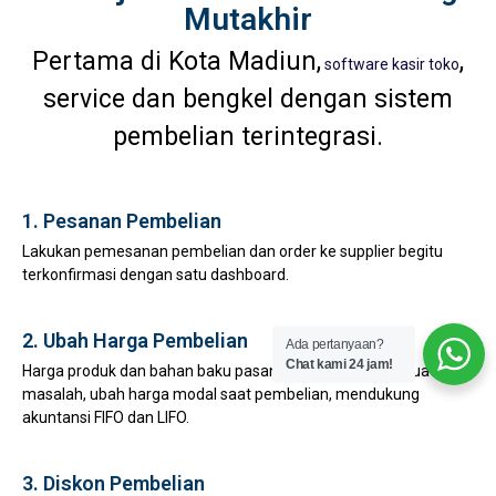
Mutakhir
Pertama di Kota Madiun,
,
software kasir toko
service dan bengkel dengan sistem
pembelian terintegrasi.
1. Pesanan Pembelian
Lakukan pemesanan pembelian dan order ke supplier begitu
terkonfirmasi dengan satu dashboard.
2. Ubah Harga Pembelian
Ada pertanyaan?
Chat kami 24 jam!
Harga produk dan bahan baku pasang surut bukan lagi suatu
masalah, ubah harga modal saat pembelian, mendukung
akuntansi FIFO dan LIFO.
3. Diskon Pembelian