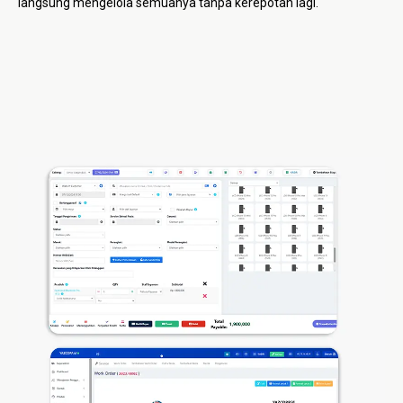
langsung mengelola semuanya tanpa kerepotan lagi.