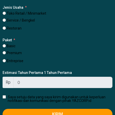
Jenis Usaha
Toko Retail / Minimarket
Service / Bengkel
Restoran
Paket
Basic
Premium
Entreprise
Estimasi Tahun Pertama 1 Tahun Pertama
Rp
Saya setuju data yang saya kirim digunakan untuk keperluan
notifikasi dan komunikasi dengan pihak YAZCORP.id
KIRIM