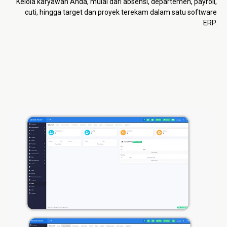
Kelola karyawan Anda, mulai dari absensi, departemen, payroll,
cuti, hingga target dan proyek terekam dalam satu software
ERP.