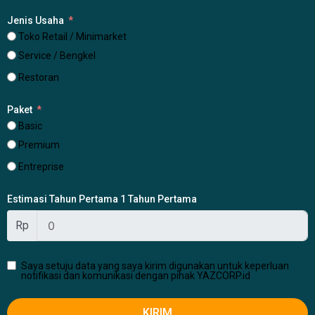
Jenis Usaha
Toko Retail / Minimarket
Service / Bengkel
Restoran
Paket
Basic
Premium
Entreprise
Estimasi Tahun Pertama 1 Tahun Pertama
Rp
Saya setuju data yang saya kirim digunakan untuk keperluan
notifikasi dan komunikasi dengan pihak YAZCORP.id
KIRIM