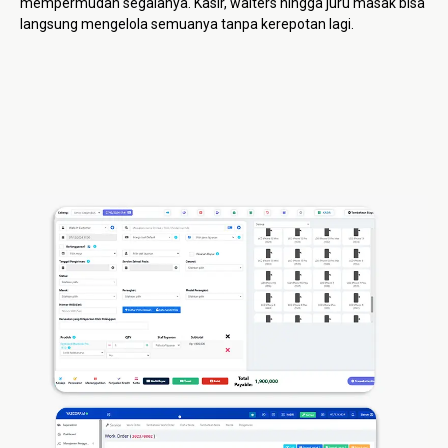
mempermudah segalanya. Kasir, waiters hingga juru masak bisa
langsung mengelola semuanya tanpa kerepotan lagi.