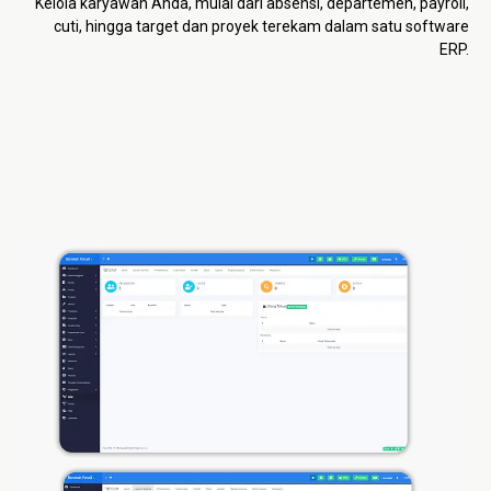
Kelola karyawan Anda, mulai dari absensi, departemen, payroll,
cuti, hingga target dan proyek terekam dalam satu software
ERP.