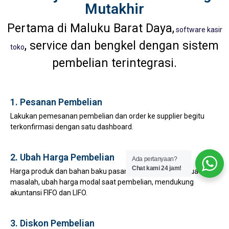
Mutakhir
Pertama di Maluku Barat Daya,
software kasir
, service dan bengkel dengan sistem
toko
pembelian terintegrasi.
1. Pesanan Pembelian
Lakukan pemesanan pembelian dan order ke supplier begitu
terkonfirmasi dengan satu dashboard.
2. Ubah Harga Pembelian
Ada pertanyaan?
Chat kami 24 jam!
Harga produk dan bahan baku pasang surut bukan lagi suatu
masalah, ubah harga modal saat pembelian, mendukung
akuntansi FIFO dan LIFO.
3. Diskon Pembelian