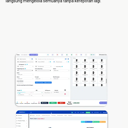
langsung mengelola semuanya tanpa kerepotan lagi.