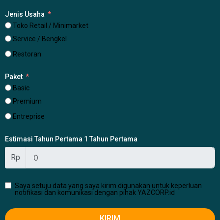
Jenis Usaha
Toko Retail / Minimarket
Service / Bengkel
Restoran
Paket
Basic
Premium
Entreprise
Estimasi Tahun Pertama 1 Tahun Pertama
Rp
Saya setuju data yang saya kirim digunakan untuk keperluan
notifikasi dan komunikasi dengan pihak YAZCORP.id
KIRIM