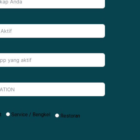
t
Service / Bengkel
Restoran