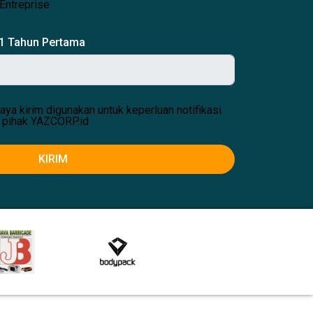
Entreprise
 1 Tahun Pertama
aya kirim digunakan untuk keperluan notifikasi
 pihak YAZCORP.id
KIRIM