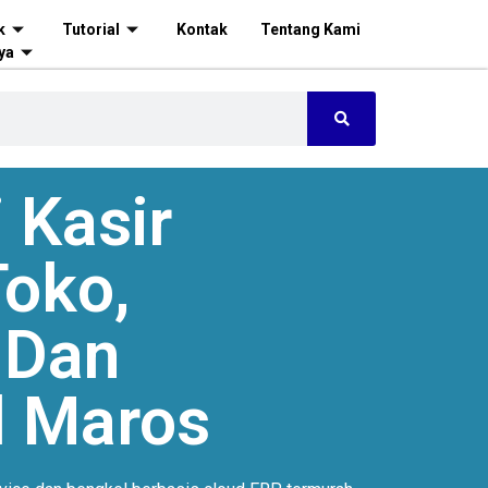
k
Tutorial
Kontak
Tentang Kami
ya
 Kasir
oko,
 Dan
l Maros