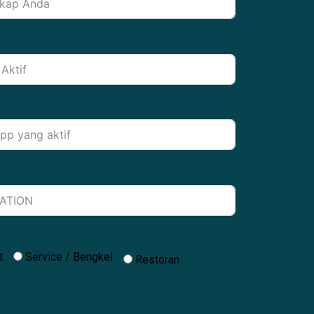
t
Service / Bengkel
Restoran