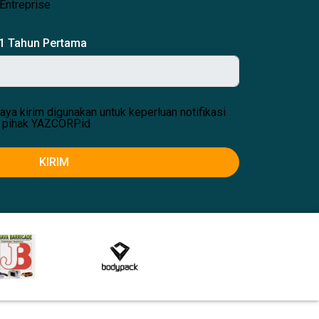
Entreprise
 1 Tahun Pertama
aya kirim digunakan untuk keperluan notifikasi
 pihak YAZCORP.id
KIRIM