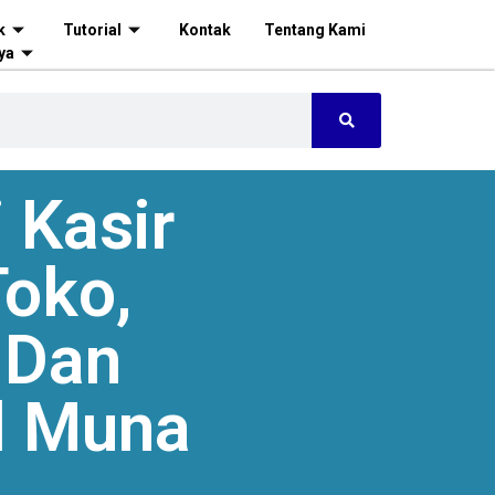
k
Tutorial
Kontak
Tentang Kami
ya
 Kasir
oko,
 Dan
l Muna