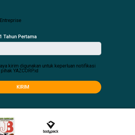
Entreprise
 1 Tahun Pertama
aya kirim digunakan untuk keperluan notifikasi
 pihak YAZCORP.id
KIRIM