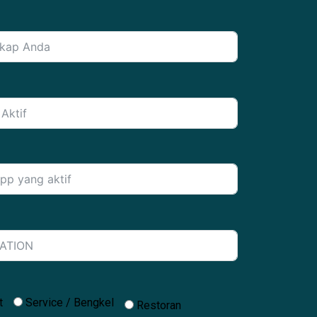
t
Service / Bengkel
Restoran