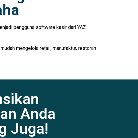
aha
enjadi pengguna software kasir dari YAZ
 mudah mengelola retail, manufaktur, restoran
asikan
an Anda
g Juga!