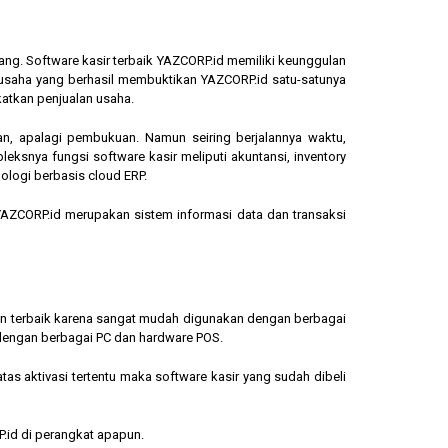
ang. Software kasir terbaik YAZCORP.id memiliki keunggulan
ngusaha yang berhasil membuktikan YAZCORP.id satu-satunya
katkan penjualan usaha.
an, apalagi pembukuan. Namun seiring berjalannya waktu,
eksnya fungsi software kasir meliputi akuntansi, inventory
ologi berbasis cloud ERP.
, YAZCORP.id merupakan sistem informasi data dan transaksi
lihan terbaik karena sangat mudah digunakan dengan berbagai
dengan berbagai PC dan hardware POS.
s aktivasi tertentu maka software kasir yang sudah dibeli
.id di perangkat apapun.