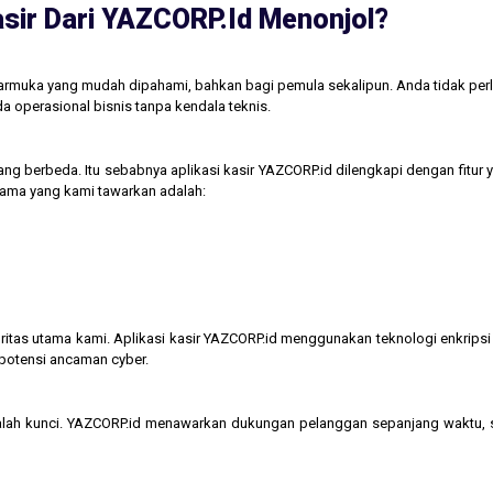
sir Dari YAZCORP.id Menonjol?
tarmuka yang mudah dipahami, bahkan bagi pemula sekalipun. Anda tidak perl
operasional bisnis tanpa kendala teknis.
ng berbeda. Itu sebabnya aplikasi kasir YAZCORP.id dilengkapi dengan fitur 
 utama yang kami tawarkan adalah:
itas utama kami. Aplikasi kasir YAZCORP.id menggunakan teknologi enkripsi 
 potensi ancaman cyber.
lah kunci. YAZCORP.id menawarkan dukungan pelanggan sepanjang waktu,