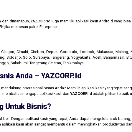
n dan dimanapun, YAZCORP.id juga memiliki aplikasi kasir Android yang bi
K jika memesan paket Enterprise.
r, Cilegon, Cimahi, Cirebon, Depok, Gorontalo, Lombok, Makassar, Malang
g, Sidoarjo, Solo, Surabaya, Tangerang, Yogyakarta, Aceh, Banjarmasin, Bit
linggo, Sukabumi, Tangerang Selatan, Tasikmalaya
Bisnis Anda – YAZCORP.id
 mendukung operasional bisnis Anda? Memilih aplikasi kasir yang tepat san
akan membahas mengapa aplikasi kasir dari
YAZCORP.id
adalah pilihan terbaik
g Untuk Bisnis?
jual beli. Dengan aplikasi kasir yang tepat, Anda dapat mengelola stok baran
aan aplikasi kasir akan sangat membantu dalam meningkatkan produktivitas 