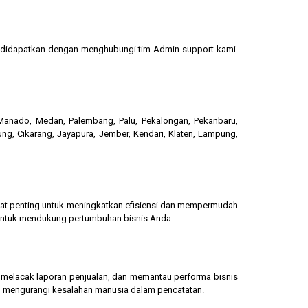
sa didapatkan dengan menghubungi tim Admin support kami.
, Manado, Medan, Palembang, Palu, Pekalongan, Pekanbaru,
ung, Cikarang, Jayapura, Jember, Kendari, Klaten, Lampung,
gat penting untuk meningkatkan efisiensi dan mempermudah
 untuk mendukung pertumbuhan bisnis Anda.
g, melacak laporan penjualan, dan memantau performa bisnis
dan mengurangi kesalahan manusia dalam pencatatan.