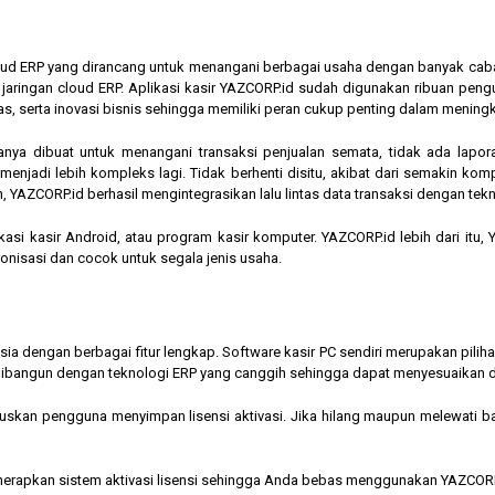
cloud ERP yang dirancang untuk menangani berbagai usaha dengan banyak cab
am jaringan cloud ERP. Aplikasi kasir YAZCORP.id sudah digunakan ribuan pe
as, serta inovasi bisnis sehingga memiliki peran cukup penting dalam mening
hanya dibuat untuk menangani transaksi penjualan semata, tidak ada lapor
jadi lebih kompleks lagi. Tidak berhenti disitu, akibat dari semakin kompl
 YAZCORP.id berhasil mengintegrasikan lalu lintas data transaksi dengan tekn
asi kasir Android, atau program kasir komputer. YAZCORP.id lebih dari itu
nkronisasi dan cocok untuk segala jenis usaha.
nesia dengan berbagai fitur lengkap. Software kasir PC sendiri merupakan pi
ibangun dengan teknologi ERP yang canggih sehingga dapat menyesuaikan 
kan pengguna menyimpan lisensi aktivasi. Jika hilang maupun melewati bata
menerapkan sistem aktivasi lisensi sehingga Anda bebas menggunakan YAZCORP