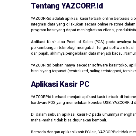
Tentang YAZCORP.id
YAZCORP.id adalah aplikasi kasir terbaik online berbasis 
integrasi data yang dilakukan secara online relatime dal
program kasir yang dapat meningkatkan efiensi, produktivit
Aplikasi Kasir atau Point of Sales (POS) pada awalnya 
perkembangan teknologi mengubah fungsi software kasir men
dan pajak, akhirnya pengelolaan data menjadi kacau. Namun,
YAZCORP.id bukan hanya sekedar software kasir toko, aplik
bisnis yang terpusat (centralized, saling terintegrasi, tersi
Aplikasi Kasir PC
YAZCORP.id berhasil menjadi aplikasi kasir terbaik di Indo
hardware POS yang memerlukan koneksi USB. YAZCORP.id d
Di dalam sebuah aplikasi kasir PC pada umumnya mengharus
mahal-mahal tidak bisa digunakan kembali.
Berbeda dengan aplikasi kasir PC lain, YAZCORP.id tidak 