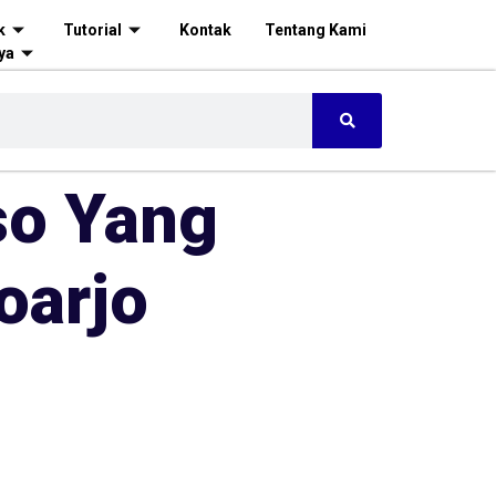
k
Tutorial
Kontak
Tentang Kami
ya
so Yang
oarjo