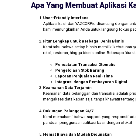
Apa Yang Membuat Aplikasi Ka
User-Friendly Interface
Aplikasi kasir dari YAZCORP.id dirancang dengan an
kami memungkinkan Anda untuk langsung fokus pada 
Fitur Lengkap untuk Berbagai Jenis Bisnis
Kami tahu bahwa setiap bisnis memiliki kebutuhan ya
retail, restoran, hingga bisnis online. Beberapa fitur
Pencatatan Transaksi Otomatis
Pengelolaan Stok Barang
Laporan Penjualan Real-Time
Integrasi dengan Pembayaran Digital
Keamanan Data Terjamin
Keamanan data pelanggan dan transaksi adalah prior
mengakses data kapan saja, tanpa khawatir tentang
Dukungan Pelanggan 24/7
Kami memahami bahwa support yang responsif ada
panduan penggunaan aplikasi kasir dengan efektif.
Hemat Biaya dan Mudah Digunakan