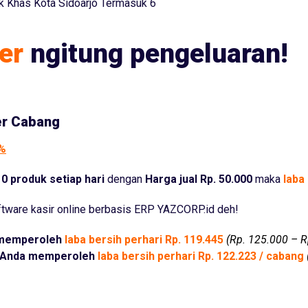
 Khas Kota Sidoarjo Termasuk 6
er
ngitung pengeluaran!
er Cabang
5%
0 produk setiap hari
dengan
Harga jual Rp. 50.000
maka
laba 
tware kasir online berbasis ERP YAZCORP.id deh!
memperoleh
laba bersih perhari Rp. 119.445
(Rp. 125.000 – R
Anda memperoleh
laba bersih perhari Rp. 122.223 / cabang