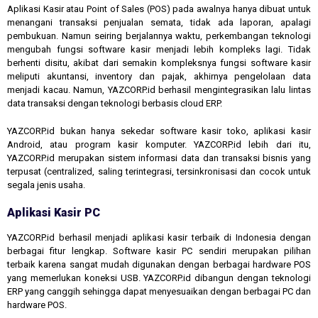
Aplikasi Kasir atau Point of Sales (POS) pada awalnya hanya dibuat untuk
menangani transaksi penjualan semata, tidak ada laporan, apalagi
pembukuan. Namun seiring berjalannya waktu, perkembangan teknologi
mengubah fungsi software kasir menjadi lebih kompleks lagi. Tidak
berhenti disitu, akibat dari semakin kompleksnya fungsi software kasir
meliputi akuntansi, inventory dan pajak, akhirnya pengelolaan data
menjadi kacau. Namun, YAZCORP.id berhasil mengintegrasikan lalu lintas
data transaksi dengan teknologi berbasis cloud ERP.
YAZCORP.id bukan hanya sekedar software kasir toko, aplikasi kasir
Android, atau program kasir komputer. YAZCORP.id lebih dari itu,
YAZCORP.id merupakan sistem informasi data dan transaksi bisnis yang
terpusat (centralized, saling terintegrasi, tersinkronisasi dan cocok untuk
segala jenis usaha.
Aplikasi Kasir PC
YAZCORP.id berhasil menjadi aplikasi kasir terbaik di Indonesia dengan
berbagai fitur lengkap. Software kasir PC sendiri merupakan pilihan
terbaik karena sangat mudah digunakan dengan berbagai hardware POS
yang memerlukan koneksi USB. YAZCORP.id dibangun dengan teknologi
ERP yang canggih sehingga dapat menyesuaikan dengan berbagai PC dan
hardware POS.