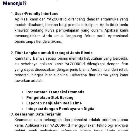
Menonjol?
User-Friendly Interface
Aplikasi kasir dari YAZCORP.id dirancang dengan antarmuka yang
mudah dipahami, bahkan bagi pemula sekalipun. Anda tidak perlu
khawatir tentang kurva pembelajaran yang curam. Aplikasi kami
memungkinkan Anda untuk langsung fokus pada operasional
bisnis tanpa kendala teknis.
Fitur Lengkap untuk Berbagai Jenis Bisnis
Kami tahu bahwa setiap bisnis memiliki kebutuhan yang berbeda.
Itu sebabnya aplikasi kasir YAZCORP.id dilengkapi dengan fitur
yang dapat disesuaikan dengan jenis bisnis Anda, mulai dari retail,
restoran, hingga bisnis online. Beberapa fitur utama yang kami
tawarkan adalah:
Pencatatan Transaksi Otomatis
Pengelolaan Stok Barang
Laporan Penjualan Real-Time
Integrasi dengan Pembayaran Digital
Keamanan Data Terjamin
Keamanan data pelanggan dan transaksi adalah prioritas utama
kami. Aplikasi kasir YAZCORP.id menggunakan teknologi enkripsi
terkini untuk melindungi informasi bisnis Anda. Anda dapat