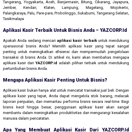
Tangerang, Yogyakarta, Aceh, Banjarmasin, Bitung, Cikarang, Jayapura,
Jember, Kendari, Klaten, Lampung, Magelang, Mojokerto,
Palangkaraya, Palu, Pare-pare, Probolinggo, Sukabumi, Tangerang Selatan,
Tasikmalaya
Aplikasi Kasir Terbaik Untuk Bisnis Anda – YAZCORP.id
Apakah Anda sedang mencari
aplikasi kasir terbaik
untuk mendukung
operasional bisnis Anda? Memilih aplikasi kasir yang tepat sangat
penting untuk meningkatkan efisiensi dan mempermudah pengelolaan
transaksi di bisnis Anda. Di artikel ini, kami akan membahas mengapa
aplikasi kasir dari
YAZCORP.id
adalah pilihan terbaik untuk mendukung
pertumbuhan bisnis Anda.
Mengapa Aplikasi Kasir Penting Untuk Bisnis?
Aplikasi kasir bukan hanya alat untuk mencatat transaksi jual beli. Dengan
aplikasi kasir yang tepat, Anda dapat mengelola stok barang, melacak
laporan penjualan, dan memantau performa bisnis secara real-time. Bagi
bisnis kecil hingga besar, penggunaan aplikasi kasir akan sangat
membantu dalam meningkatkan produktivitas dan mengurangi kesalahan
manusia dalam pencatatan.
Apa Yang Membuat Aplikasi Kasir Dari YAZCORP.id