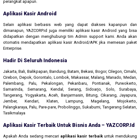
perangkat apapun.
Aplikasi Kasir Android
Selain aplikasi berbasis web yang dapat diakses kapanpun dan
dimanapun, YAZCORP.id juga memiliki aplikasi kasir Android yang bisa
didapatkan dengan menghubungi tim Admin support kami. Anda akan
otomatis mendapatkan aplikasi kasir Android/APK jika memesan paket
Enterprise.
Hadir Di Seluruh Indonesia
Jakarta, Bali, Balikpapan, Bandung, Batam, Bekasi, Bogor, Cilegon, Cimahi,
Cirebon, Depok, Gorontalo, Lombok, Makassar, Malang, Manado, Medan,
Palembang, Palu, Pekalongan, Pekanbaru, Pontianak, Purwokerto,
Samarinda, Semarang, Kendal, Serang, Sidoarjo, Solo, Surabaya,
Tangerang, Yogyakarta, Aceh, Banjarmasin, Bitung, Cikarang, Jayapura,
Jember, Kendari, Klaten, Lampung, Magelang, Mojokerto,
Palangkaraya, Palu, Pare-pare, Probolinggo, Sukabumi, Tangerang Selatan,
Tasikmalaya
Aplikasi Kasir Terbaik Untuk Bisnis Anda – YAZCORP.id
Apakah Anda sedang mencari
aplikasi kasir terbaik
untuk mendukung