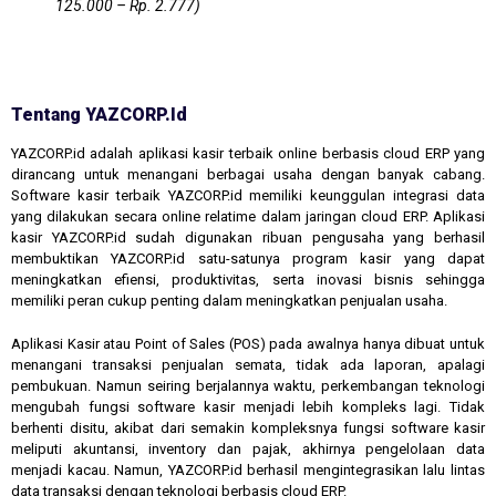
125.000 – Rp. 2.777)
Tentang YAZCORP.id
YAZCORP.id adalah aplikasi kasir terbaik online berbasis cloud ERP yang
dirancang untuk menangani berbagai usaha dengan banyak cabang.
Software kasir terbaik YAZCORP.id memiliki keunggulan integrasi data
yang dilakukan secara online relatime dalam jaringan cloud ERP. Aplikasi
kasir YAZCORP.id sudah digunakan ribuan pengusaha yang berhasil
membuktikan YAZCORP.id satu-satunya program kasir yang dapat
meningkatkan efiensi, produktivitas, serta inovasi bisnis sehingga
memiliki peran cukup penting dalam meningkatkan penjualan usaha.
Aplikasi Kasir atau Point of Sales (POS) pada awalnya hanya dibuat untuk
menangani transaksi penjualan semata, tidak ada laporan, apalagi
pembukuan. Namun seiring berjalannya waktu, perkembangan teknologi
mengubah fungsi software kasir menjadi lebih kompleks lagi. Tidak
berhenti disitu, akibat dari semakin kompleksnya fungsi software kasir
meliputi akuntansi, inventory dan pajak, akhirnya pengelolaan data
menjadi kacau. Namun, YAZCORP.id berhasil mengintegrasikan lalu lintas
data transaksi dengan teknologi berbasis cloud ERP.