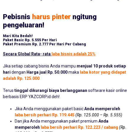
Pebisnis
harus pinter
ngitung
pengeluaran!
Mari Kita Bedah!
Paket Basic
Rp. 5.555 Per Hari
Paket Premium
Rp. 2.777 Per Hari Per Cabang
Secara Global Rata- rata
laba bisnis adalah 25%
Jika setiap cabang bisnis Anda mampu
menjual 10 produk setiap
hari
dengan
Harga jual Rp. 50.000
maka
laba kotor yang didapat
adalah Rp. 125.000
Terus
tinggal dikurangi biaya berlangganan
software kasir online
berbasis ERP YAZCORP.id deh!
Jika Anda menggunakan paket basic
Anda memperoleh
laba bersih perhari Rp. 119.445
(Rp. 125.000 – Rp. 5.555)
Dan jika Anda menggunakan paket premium
Anda
memperoleh
laba bersih perhari Rp. 122.223 / cabang
(Rp.