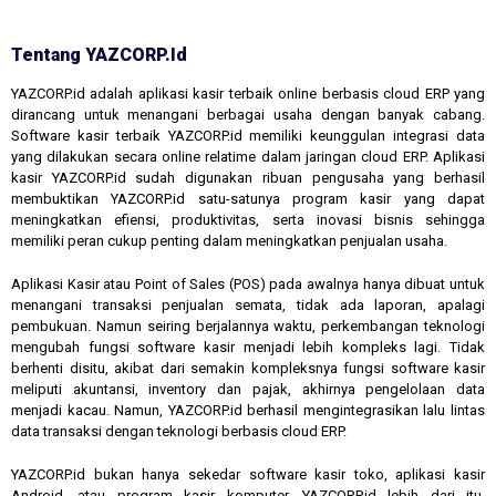
Tentang YAZCORP.id
YAZCORP.id adalah aplikasi kasir terbaik online berbasis cloud ERP yang
dirancang untuk menangani berbagai usaha dengan banyak cabang.
Software kasir terbaik YAZCORP.id memiliki keunggulan integrasi data
yang dilakukan secara online relatime dalam jaringan cloud ERP. Aplikasi
kasir YAZCORP.id sudah digunakan ribuan pengusaha yang berhasil
membuktikan YAZCORP.id satu-satunya program kasir yang dapat
meningkatkan efiensi, produktivitas, serta inovasi bisnis sehingga
memiliki peran cukup penting dalam meningkatkan penjualan usaha.
Aplikasi Kasir atau Point of Sales (POS) pada awalnya hanya dibuat untuk
menangani transaksi penjualan semata, tidak ada laporan, apalagi
pembukuan. Namun seiring berjalannya waktu, perkembangan teknologi
mengubah fungsi software kasir menjadi lebih kompleks lagi. Tidak
berhenti disitu, akibat dari semakin kompleksnya fungsi software kasir
meliputi akuntansi, inventory dan pajak, akhirnya pengelolaan data
menjadi kacau. Namun, YAZCORP.id berhasil mengintegrasikan lalu lintas
data transaksi dengan teknologi berbasis cloud ERP.
YAZCORP.id bukan hanya sekedar software kasir toko, aplikasi kasir
Android, atau program kasir komputer. YAZCORP.id lebih dari itu,