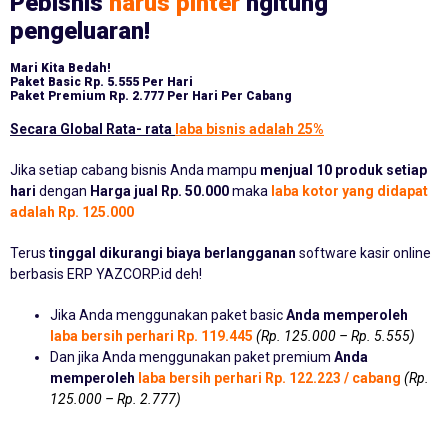
Pebisnis
harus pinter
ngitung
pengeluaran!
Mari Kita Bedah!
Paket Basic
Rp. 5.555 Per Hari
Paket Premium
Rp. 2.777 Per Hari Per Cabang
Secara Global Rata- rata
laba bisnis adalah 25%
Jika setiap cabang bisnis Anda mampu
menjual 10 produk setiap
hari
dengan
Harga jual Rp. 50.000
maka
laba kotor yang didapat
adalah Rp. 125.000
Terus
tinggal dikurangi biaya berlangganan
software kasir online
berbasis ERP YAZCORP.id deh!
Jika Anda menggunakan paket basic
Anda memperoleh
laba bersih perhari Rp. 119.445
(Rp. 125.000 – Rp. 5.555)
Dan jika Anda menggunakan paket premium
Anda
memperoleh
laba bersih perhari Rp. 122.223 / cabang
(Rp.
125.000 – Rp. 2.777)