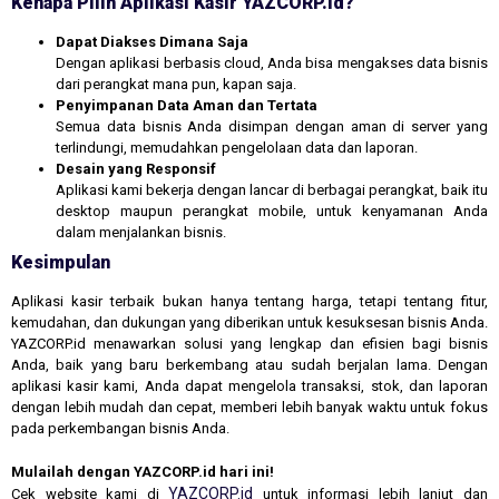
Kenapa Pilih Aplikasi Kasir YAZCORP.id?
Dapat Diakses Dimana Saja
Dengan aplikasi berbasis cloud, Anda bisa mengakses data bisnis
dari perangkat mana pun, kapan saja.
Penyimpanan Data Aman dan Tertata
Semua data bisnis Anda disimpan dengan aman di server yang
terlindungi, memudahkan pengelolaan data dan laporan.
Desain yang Responsif
Aplikasi kami bekerja dengan lancar di berbagai perangkat, baik itu
desktop maupun perangkat mobile, untuk kenyamanan Anda
dalam menjalankan bisnis.
Kesimpulan
Aplikasi kasir terbaik bukan hanya tentang harga, tetapi tentang fitur,
kemudahan, dan dukungan yang diberikan untuk kesuksesan bisnis Anda.
YAZCORP.id menawarkan solusi yang lengkap dan efisien bagi bisnis
Anda, baik yang baru berkembang atau sudah berjalan lama. Dengan
aplikasi kasir kami, Anda dapat mengelola transaksi, stok, dan laporan
dengan lebih mudah dan cepat, memberi lebih banyak waktu untuk fokus
pada perkembangan bisnis Anda.
Mulailah dengan YAZCORP.id hari ini!
YAZCORP.id
Cek website kami di
untuk informasi lebih lanjut dan