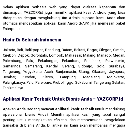
Selain aplikasi berbasis web yang dapat diakses kapanpun dan
dimanapun, YAZCORP.id juga memiliki aplikasi kasir Android yang bisa
didapatkan dengan menghubungi tim Admin support kami. Anda akan
otomatis mendapatkan aplikasi kasir Android/APK jika memesan paket
Enterprise.
Hadir Di Seluruh Indonesia
Jakarta, Bali, Balikpapan, Bandung, Batam, Bekasi, Bogor, Cilegon, Cimahi,
Cirebon, Depok, Gorontalo, Lombok, Makassar, Malang, Manado, Medan,
Palembang, Palu, Pekalongan, Pekanbaru, Pontianak, Purwokerto,
Samarinda, Semarang, Kendal, Serang, Sidoarjo, Solo, Surabaya,
Tangerang, Yogyakarta, Aceh, Banjarmasin, Bitung, Cikarang, Jayapura,
Jember, Kendari, Klaten, Lampung, Magelang, Mojokerto,
Palangkaraya, Palu, Pare-pare, Probolinggo, Sukabumi, Tangerang Selatan,
Tasikmalaya
Aplikasi Kasir Terbaik Untuk Bisnis Anda – YAZCORP.id
Apakah Anda sedang mencari
aplikasi kasir terbaik
untuk mendukung
operasional bisnis Anda? Memilih aplikasi kasir yang tepat sangat
penting untuk meningkatkan efisiensi dan mempermudah pengelolaan
transaksi di bisnis Anda. Di artikel ini, kami akan membahas mengapa