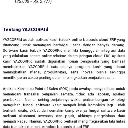
125.000 – Rp. 2.777)
Tentang YAZCORP.id
YAZCORP.id adalah aplikasi kasir terbaik online berbasis cloud ERP yang
dirancang untuk menangani berbagai usaha dengan banyak cabang.
Software kasir terbaik YAZCORP.id memiliki keunggulan integrasi data
yang dilakukan secara online relatime dalam jaringan cloud ERP. Aplikasi
kasir YAZCORP.id sudah digunakan ribuan pengusaha yang berhasil
membuktikan YAZCORP.id satu-satunya program kasir yang dapat
meningkatkan efiensi, produktivitas, serta inovasi bisnis sehingga
memiliki peran cukup penting dalam meningkatkan penjualan usaha.
Aplikasi Kasir atau Point of Sales (POS) pada awalnya hanya dibuat untuk
menangani transaksi penjualan semata, tidak ada laporan, apalagi
pembukuan. Namun seiring berjalannya waktu, perkembangan teknologi
mengubah fungsi software kasir menjadi lebih kompleks lagi. Tidak
berhenti disitu, akibat dari semakin kompleksnya fungsi software kasir
meliputi akuntansi, inventory dan pajak, akhirnya pengelolaan data
menjadi kacau. Namun, YAZCORP.id berhasil mengintegrasikan lalu lintas
data transaksi dengan teknologi berbasis cloud ERP.