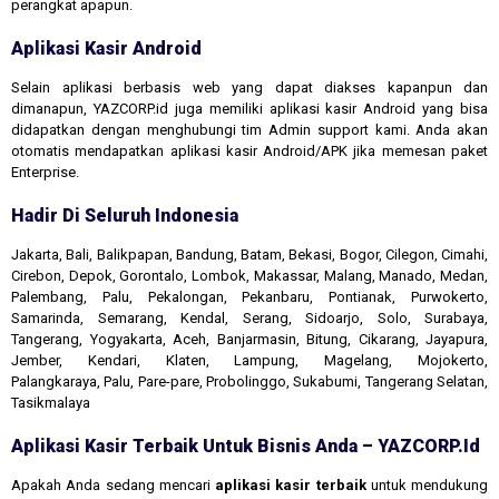
perangkat apapun.
Aplikasi Kasir Android
Selain aplikasi berbasis web yang dapat diakses kapanpun dan
dimanapun, YAZCORP.id juga memiliki aplikasi kasir Android yang bisa
didapatkan dengan menghubungi tim Admin support kami. Anda akan
otomatis mendapatkan aplikasi kasir Android/APK jika memesan paket
Enterprise.
Hadir Di Seluruh Indonesia
Jakarta, Bali, Balikpapan, Bandung, Batam, Bekasi, Bogor, Cilegon, Cimahi,
Cirebon, Depok, Gorontalo, Lombok, Makassar, Malang, Manado, Medan,
Palembang, Palu, Pekalongan, Pekanbaru, Pontianak, Purwokerto,
Samarinda, Semarang, Kendal, Serang, Sidoarjo, Solo, Surabaya,
Tangerang, Yogyakarta, Aceh, Banjarmasin, Bitung, Cikarang, Jayapura,
Jember, Kendari, Klaten, Lampung, Magelang, Mojokerto,
Palangkaraya, Palu, Pare-pare, Probolinggo, Sukabumi, Tangerang Selatan,
Tasikmalaya
Aplikasi Kasir Terbaik Untuk Bisnis Anda – YAZCORP.id
Apakah Anda sedang mencari
aplikasi kasir terbaik
untuk mendukung