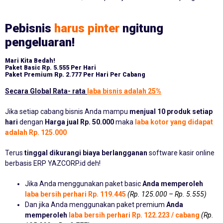
Pebisnis
harus pinter
ngitung
pengeluaran!
Mari Kita Bedah!
Paket Basic
Rp. 5.555 Per Hari
Paket Premium
Rp. 2.777 Per Hari Per Cabang
Secara Global Rata- rata
laba bisnis adalah 25%
Jika setiap cabang bisnis Anda mampu
menjual 10 produk setiap
hari
dengan
Harga jual Rp. 50.000
maka
laba kotor yang didapat
adalah Rp. 125.000
Terus
tinggal dikurangi biaya berlangganan
software kasir online
berbasis ERP YAZCORP.id deh!
Jika Anda menggunakan paket basic
Anda memperoleh
laba bersih perhari Rp. 119.445
(Rp. 125.000 – Rp. 5.555)
Dan jika Anda menggunakan paket premium
Anda
memperoleh
laba bersih perhari Rp. 122.223 / cabang
(Rp.