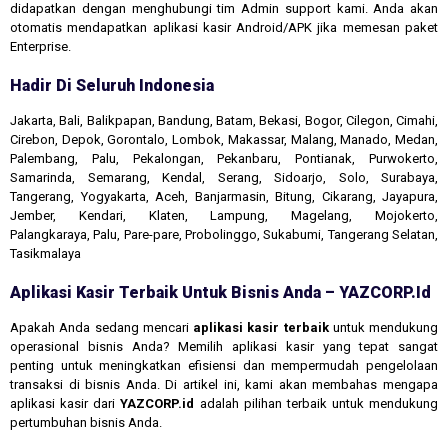
didapatkan dengan menghubungi tim Admin support kami. Anda akan
otomatis mendapatkan aplikasi kasir Android/APK jika memesan paket
Enterprise.
Hadir Di Seluruh Indonesia
Jakarta, Bali, Balikpapan, Bandung, Batam, Bekasi, Bogor, Cilegon, Cimahi,
Cirebon, Depok, Gorontalo, Lombok, Makassar, Malang, Manado, Medan,
Palembang, Palu, Pekalongan, Pekanbaru, Pontianak, Purwokerto,
Samarinda, Semarang, Kendal, Serang, Sidoarjo, Solo, Surabaya,
Tangerang, Yogyakarta, Aceh, Banjarmasin, Bitung, Cikarang, Jayapura,
Jember, Kendari, Klaten, Lampung, Magelang, Mojokerto,
Palangkaraya, Palu, Pare-pare, Probolinggo, Sukabumi, Tangerang Selatan,
Tasikmalaya
Aplikasi Kasir Terbaik Untuk Bisnis Anda – YAZCORP.id
Apakah Anda sedang mencari
aplikasi kasir terbaik
untuk mendukung
operasional bisnis Anda? Memilih aplikasi kasir yang tepat sangat
penting untuk meningkatkan efisiensi dan mempermudah pengelolaan
transaksi di bisnis Anda. Di artikel ini, kami akan membahas mengapa
aplikasi kasir dari
YAZCORP.id
adalah pilihan terbaik untuk mendukung
pertumbuhan bisnis Anda.