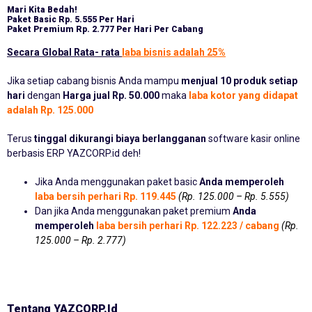
Mari Kita Bedah!
Paket Basic
Rp. 5.555 Per Hari
Paket Premium
Rp. 2.777 Per Hari Per Cabang
Secara Global Rata- rata
laba bisnis adalah 25%
Jika setiap cabang bisnis Anda mampu
menjual 10 produk setiap
hari
dengan
Harga jual Rp. 50.000
maka
laba kotor yang didapat
adalah Rp. 125.000
Terus
tinggal dikurangi biaya berlangganan
software kasir online
berbasis ERP YAZCORP.id deh!
Jika Anda menggunakan paket basic
Anda memperoleh
laba bersih perhari Rp. 119.445
(Rp. 125.000 – Rp. 5.555)
Dan jika Anda menggunakan paket premium
Anda
memperoleh
laba bersih perhari Rp. 122.223 / cabang
(Rp.
125.000 – Rp. 2.777)
Tentang YAZCORP.id