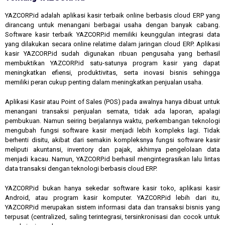
YAZCORP.id adalah aplikasi kasir terbaik online berbasis cloud ERP yang
dirancang untuk menangani berbagai usaha dengan banyak cabang.
Software kasir terbaik YAZCORP.id memiliki keunggulan integrasi data
yang dilakukan secara online relatime dalam jaringan cloud ERP. Aplikasi
kasir YAZCORP.id sudah digunakan ribuan pengusaha yang berhasil
membuktikan YAZCORP.id satu-satunya program kasir yang dapat
meningkatkan efiensi, produktivitas, serta inovasi bisnis sehingga
memiliki peran cukup penting dalam meningkatkan penjualan usaha.
Aplikasi Kasir atau Point of Sales (POS) pada awalnya hanya dibuat untuk
menangani transaksi penjualan semata, tidak ada laporan, apalagi
pembukuan. Namun seiring berjalannya waktu, perkembangan teknologi
mengubah fungsi software kasir menjadi lebih kompleks lagi. Tidak
berhenti disitu, akibat dari semakin kompleksnya fungsi software kasir
meliputi akuntansi, inventory dan pajak, akhirnya pengelolaan data
menjadi kacau. Namun, YAZCORP.id berhasil mengintegrasikan lalu lintas
data transaksi dengan teknologi berbasis cloud ERP.
YAZCORP.id bukan hanya sekedar software kasir toko, aplikasi kasir
Android, atau program kasir komputer. YAZCORP.id lebih dari itu,
YAZCORP.id merupakan sistem informasi data dan transaksi bisnis yang
terpusat (centralized, saling terintegrasi, tersinkronisasi dan cocok untuk