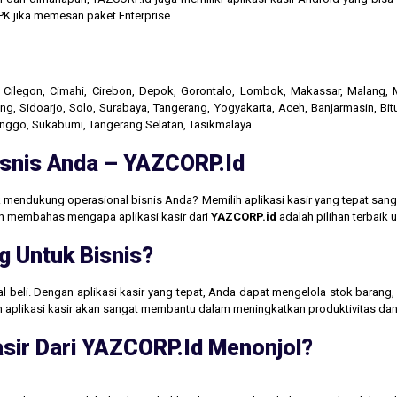
K jika memesan paket Enterprise.
r, Cilegon, Cimahi, Cirebon, Depok, Gorontalo, Lombok, Makassar, Malang
g, Sidoarjo, Solo, Surabaya, Tangerang, Yogyakarta, Aceh, Banjarmasin, Bit
linggo, Sukabumi, Tangerang Selatan, Tasikmalaya
Bisnis Anda – YAZCORP.id
 mendukung operasional bisnis Anda? Memilih aplikasi kasir yang tepat san
akan membahas mengapa aplikasi kasir dari
YAZCORP.id
adalah pilihan terbaik
g Untuk Bisnis?
jual beli. Dengan aplikasi kasir yang tepat, Anda dapat mengelola stok baran
aan aplikasi kasir akan sangat membantu dalam meningkatkan produktivitas 
sir Dari YAZCORP.id Menonjol?