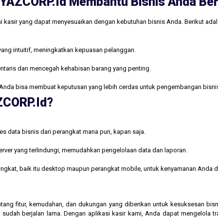
ri YAZCORP.id Membantu Bisnis Anda B
i kasir yang dapat menyesuaikan dengan kebutuhan bisnis Anda. Berikut ada
yang intuitif, meningkatkan kepuasan pelanggan.
ntaris dan mencegah kehabisan barang yang penting.
Anda bisa membuat keputusan yang lebih cerdas untuk pengembangan bisni
AZCORP.id?
s data bisnis dari perangkat mana pun, kapan saja.
rver yang terlindungi, memudahkan pengelolaan data dan laporan.
rangkat, baik itu desktop maupun perangkat mobile, untuk kenyamanan Anda d
 tentang fitur, kemudahan, dan dukungan yang diberikan untuk kesuksesan b
 sudah berjalan lama. Dengan aplikasi kasir kami, Anda dapat mengelola t