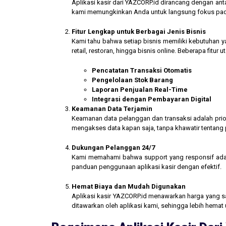
Aplikasi kasir dari YAZCORP.id dirancang dengan an
kami memungkinkan Anda untuk langsung fokus pada 
Fitur Lengkap untuk Berbagai Jenis Bisnis
Kami tahu bahwa setiap bisnis memiliki kebutuhan ya
retail, restoran, hingga bisnis online. Beberapa fitur
Pencatatan Transaksi Otomatis
Pengelolaan Stok Barang
Laporan Penjualan Real-Time
Integrasi dengan Pembayaran Digital
Keamanan Data Terjamin
Keamanan data pelanggan dan transaksi adalah prior
mengakses data kapan saja, tanpa khawatir tentang
Dukungan Pelanggan 24/7
Kami memahami bahwa support yang responsif ada
panduan penggunaan aplikasi kasir dengan efektif.
Hemat Biaya dan Mudah Digunakan
Aplikasi kasir YAZCORP.id menawarkan harga yang san
ditawarkan oleh aplikasi kami, sehingga lebih hemat 