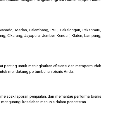
, Manado, Medan, Palembang, Palu, Pekalongan, Pekanbaru,
ung, Cikarang, Jayapura, Jember, Kendari, Klaten, Lampung,
gat penting untuk meningkatkan efisiensi dan mempermudah
 untuk mendukung pertumbuhan bisnis Anda.
g, melacak laporan penjualan, dan memantau performa bisnis
dan mengurangi kesalahan manusia dalam pencatatan.