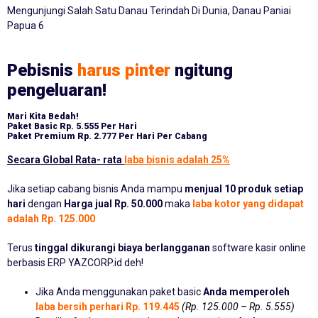
Mengunjungi Salah Satu Danau Terindah Di Dunia, Danau Paniai
Papua 6
Pebisnis
harus pinter
ngitung
pengeluaran!
Mari Kita Bedah!
Paket Basic
Rp. 5.555 Per Hari
Paket Premium
Rp. 2.777 Per Hari Per Cabang
Secara Global Rata- rata
laba bisnis adalah 25%
Jika setiap cabang bisnis Anda mampu
menjual 10 produk setiap
hari
dengan
Harga jual Rp. 50.000
maka
laba kotor yang didapat
adalah Rp. 125.000
Terus
tinggal dikurangi biaya berlangganan
software kasir online
berbasis ERP YAZCORP.id deh!
Jika Anda menggunakan paket basic
Anda memperoleh
laba bersih perhari Rp. 119.445
(Rp. 125.000 – Rp. 5.555)