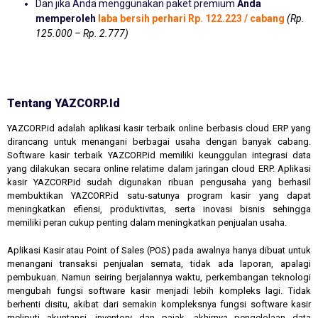
Dan jika Anda menggunakan paket premium
Anda
memperoleh
laba bersih perhari Rp. 122.223 / cabang
(Rp.
125.000 – Rp. 2.777)
Tentang YAZCORP.id
YAZCORP.id adalah aplikasi kasir terbaik online berbasis cloud ERP yang
dirancang untuk menangani berbagai usaha dengan banyak cabang.
Software kasir terbaik YAZCORP.id memiliki keunggulan integrasi data
yang dilakukan secara online relatime dalam jaringan cloud ERP. Aplikasi
kasir YAZCORP.id sudah digunakan ribuan pengusaha yang berhasil
membuktikan YAZCORP.id satu-satunya program kasir yang dapat
meningkatkan efiensi, produktivitas, serta inovasi bisnis sehingga
memiliki peran cukup penting dalam meningkatkan penjualan usaha.
Aplikasi Kasir atau Point of Sales (POS) pada awalnya hanya dibuat untuk
menangani transaksi penjualan semata, tidak ada laporan, apalagi
pembukuan. Namun seiring berjalannya waktu, perkembangan teknologi
mengubah fungsi software kasir menjadi lebih kompleks lagi. Tidak
berhenti disitu, akibat dari semakin kompleksnya fungsi software kasir
meliputi akuntansi, inventory dan pajak, akhirnya pengelolaan data