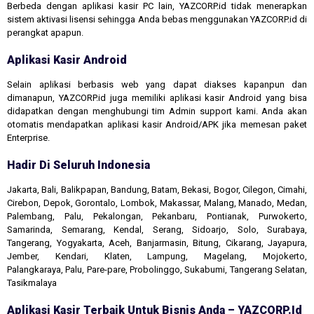
Berbeda dengan aplikasi kasir PC lain, YAZCORP.id tidak menerapkan
sistem aktivasi lisensi sehingga Anda bebas menggunakan YAZCORP.id di
perangkat apapun.
Aplikasi Kasir Android
Selain aplikasi berbasis web yang dapat diakses kapanpun dan
dimanapun, YAZCORP.id juga memiliki aplikasi kasir Android yang bisa
didapatkan dengan menghubungi tim Admin support kami. Anda akan
otomatis mendapatkan aplikasi kasir Android/APK jika memesan paket
Enterprise.
Hadir Di Seluruh Indonesia
Jakarta, Bali, Balikpapan, Bandung, Batam, Bekasi, Bogor, Cilegon, Cimahi,
Cirebon, Depok, Gorontalo, Lombok, Makassar, Malang, Manado, Medan,
Palembang, Palu, Pekalongan, Pekanbaru, Pontianak, Purwokerto,
Samarinda, Semarang, Kendal, Serang, Sidoarjo, Solo, Surabaya,
Tangerang, Yogyakarta, Aceh, Banjarmasin, Bitung, Cikarang, Jayapura,
Jember, Kendari, Klaten, Lampung, Magelang, Mojokerto,
Palangkaraya, Palu, Pare-pare, Probolinggo, Sukabumi, Tangerang Selatan,
Tasikmalaya
Aplikasi Kasir Terbaik Untuk Bisnis Anda – YAZCORP.id