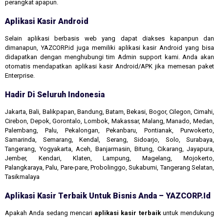
perangkat apapun.
Aplikasi Kasir Android
Selain aplikasi berbasis web yang dapat diakses kapanpun dan
dimanapun, YAZCORP.id juga memiliki aplikasi kasir Android yang bisa
didapatkan dengan menghubungi tim Admin support kami. Anda akan
otomatis mendapatkan aplikasi kasir Android/APK jika memesan paket
Enterprise.
Hadir Di Seluruh Indonesia
Jakarta, Bali, Balikpapan, Bandung, Batam, Bekasi, Bogor, Cilegon, Cimahi,
Cirebon, Depok, Gorontalo, Lombok, Makassar, Malang, Manado, Medan,
Palembang, Palu, Pekalongan, Pekanbaru, Pontianak, Purwokerto,
Samarinda, Semarang, Kendal, Serang, Sidoarjo, Solo, Surabaya,
Tangerang, Yogyakarta, Aceh, Banjarmasin, Bitung, Cikarang, Jayapura,
Jember, Kendari, Klaten, Lampung, Magelang, Mojokerto,
Palangkaraya, Palu, Pare-pare, Probolinggo, Sukabumi, Tangerang Selatan,
Tasikmalaya
Aplikasi Kasir Terbaik Untuk Bisnis Anda – YAZCORP.id
Apakah Anda sedang mencari
aplikasi kasir terbaik
untuk mendukung