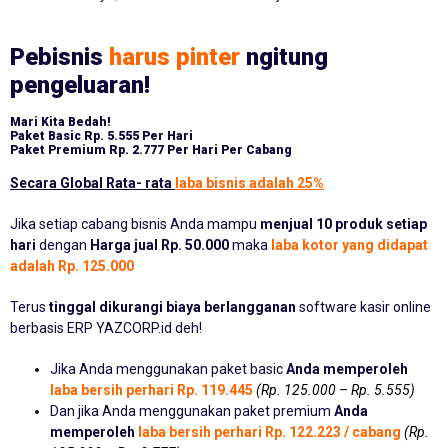
Pebisnis
harus pinter
ngitung
pengeluaran!
Mari Kita Bedah!
Paket Basic
Rp. 5.555 Per Hari
Paket Premium
Rp. 2.777 Per Hari Per Cabang
Secara Global Rata- rata
laba bisnis adalah 25%
Jika setiap cabang bisnis Anda mampu
menjual 10 produk setiap
hari
dengan
Harga jual Rp. 50.000
maka
laba kotor yang didapat
adalah Rp. 125.000
Terus
tinggal dikurangi biaya berlangganan
software kasir online
berbasis ERP YAZCORP.id deh!
Jika Anda menggunakan paket basic
Anda memperoleh
laba bersih perhari Rp. 119.445
(Rp. 125.000 – Rp. 5.555)
Dan jika Anda menggunakan paket premium
Anda
memperoleh
laba bersih perhari Rp. 122.223 / cabang
(Rp.