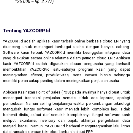
125.000 – Rp. 2.777)
Tentang YAZCORP.id
YAZCORP.id adalah aplikasi kasir terbaik online berbasis cloud ERP yang
dirancang untuk menangani berbagai usaha dengan banyak cabang.
Software kasir terbaik YAZCORP.id memiliki keunggulan integrasi data
yang dilakukan secara online relatime dalam jaringan cloud ERP. Aplikasi
kasir YAZCORP.id sudah digunakan ribuan pengusaha yang berhasil
membuktikan YAZCORP.id satu-satunya program kasir yang dapat
meningkatkan efiensi, produktivitas, serta inovasi bisnis sehingga
memiliki peran cukup penting dalam meningkatkan penjualan usaha.
Aplikasi Kasir atau Point of Sales (POS) pada awalnya hanya dibuat untuk
menangani transaksi penjualan semata, tidak ada laporan, apalagi
pembukuan. Namun seiring berjalannya waktu, perkembangan teknologi
mengubah fungsi software kasir menjadi lebih kompleks lagi. Tidak
berhenti disitu, akibat dari semakin kompleksnya fungsi software kasir
meliputi akuntansi, inventory dan pajak, akhirnya pengelolaan data
menjadi kacau. Namun, YAZCORP.id berhasil mengintegrasikan lalu lintas
data transaksi dengan teknologi berbasis cloud ERP.