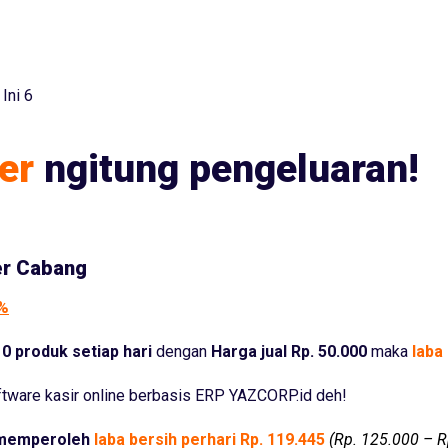
Ini 6
er
ngitung pengeluaran!
er Cabang
5%
0 produk setiap hari
dengan
Harga jual Rp. 50.000
maka
laba 
tware kasir online berbasis ERP YAZCORP.id deh!
memperoleh
laba bersih perhari Rp. 119.445
(Rp. 125.000 – R