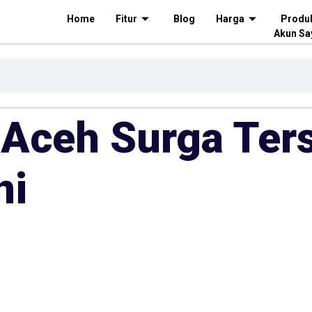
Home
Fitur
Blog
Harga
Produ
Akun Sa
h Aceh Surga Te
ni