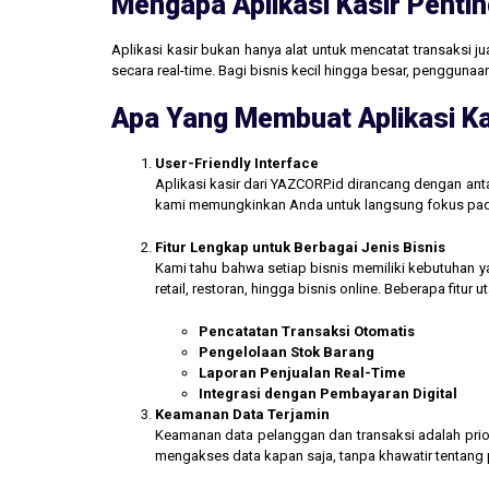
Mengapa Aplikasi Kasir Pentin
Aplikasi kasir bukan hanya alat untuk mencatat transaksi 
secara real-time. Bagi bisnis kecil hingga besar, penggun
Apa Yang Membuat Aplikasi Ka
User-Friendly Interface
Aplikasi kasir dari YAZCORP.id dirancang dengan an
kami memungkinkan Anda untuk langsung fokus pada 
Fitur Lengkap untuk Berbagai Jenis Bisnis
Kami tahu bahwa setiap bisnis memiliki kebutuhan ya
retail, restoran, hingga bisnis online. Beberapa fitur
Pencatatan Transaksi Otomatis
Pengelolaan Stok Barang
Laporan Penjualan Real-Time
Integrasi dengan Pembayaran Digital
Keamanan Data Terjamin
Keamanan data pelanggan dan transaksi adalah prior
mengakses data kapan saja, tanpa khawatir tentang