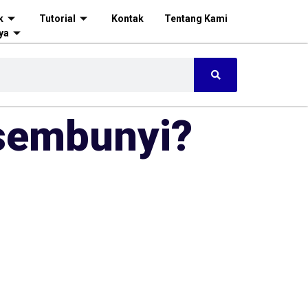
k
Tutorial
Kontak
Tentang Kami
ya
rsembunyi?