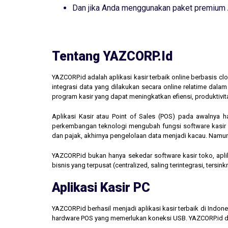
Dan jika Anda menggunakan paket premium
Tentang YAZCORP.id
YAZCORP.id adalah aplikasi kasir terbaik online berbasis 
integrasi data yang dilakukan secara online relatime dal
program kasir yang dapat meningkatkan efiensi, produktivit
Aplikasi Kasir atau Point of Sales (POS) pada awalnya 
perkembangan teknologi mengubah fungsi software kasir men
dan pajak, akhirnya pengelolaan data menjadi kacau. Namun,
YAZCORP.id bukan hanya sekedar software kasir toko, aplik
bisnis yang terpusat (centralized, saling terintegrasi, tersi
Aplikasi Kasir PC
YAZCORP.id berhasil menjadi aplikasi kasir terbaik di Indo
hardware POS yang memerlukan koneksi USB. YAZCORP.id d