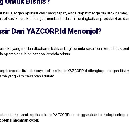
g Untuk Bisnis?
jual beli. Dengan aplikasi kasir yang tepat, Anda dapat mengelola stok baran
aan aplikasi kasir akan sangat membantu dalam meningkatkan produktivitas 
sir Dari YAZCORP.id Menonjol?
tarmuka yang mudah dipahami, bahkan bagi pemula sekalipun. Anda tidak perl
operasional bisnis tanpa kendala teknis.
ng berbeda. Itu sebabnya aplikasi kasir YAZCORP.id dilengkapi dengan fitur 
 utama yang kami tawarkan adalah:
itas utama kami. Aplikasi kasir YAZCORP.id menggunakan teknologi enkripsi 
 potensi ancaman cyber.