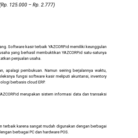
(Rp. 125.000 – Rp. 2.777)
ang. Software kasir terbaik YAZCORP.id memiliki keunggulan
ngusaha yang berhasil membuktikan YAZCORP.id satu-satunya
katkan penjualan usaha.
an, apalagi pembukuan. Namun seiring berjalannya waktu,
eksnya fungsi software kasir meliputi akuntansi, inventory
ologi berbasis cloud ERP.
, YAZCORP.id merupakan sistem informasi data dan transaksi
lihan terbaik karena sangat mudah digunakan dengan berbagai
dengan berbagai PC dan hardware POS.