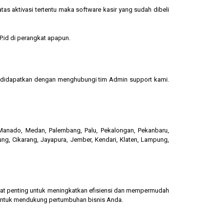
s aktivasi tertentu maka software kasir yang sudah dibeli
.id di perangkat apapun.
sa didapatkan dengan menghubungi tim Admin support kami.
, Manado, Medan, Palembang, Palu, Pekalongan, Pekanbaru,
ung, Cikarang, Jayapura, Jember, Kendari, Klaten, Lampung,
gat penting untuk meningkatkan efisiensi dan mempermudah
 untuk mendukung pertumbuhan bisnis Anda.