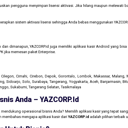
kan pengguna menyimpan lisensi aktivasi. Jika hilang maupun melewati bata
menerapkan sistem aktivasi lisensi sehingga Anda bebas menggunakan YAZCORP
n dan dimanapun, YAZCORP.id juga memiliki aplikasi kasir Android yang bi
K jika memesan paket Enterprise.
r, Cilegon, Cimahi, Cirebon, Depok, Gorontalo, Lombok, Makassar, Malang
g, Sidoarjo, Solo, Surabaya, Tangerang, Yogyakarta, Aceh, Banjarmasin, Bit
linggo, Sukabumi, Tangerang Selatan, Tasikmalaya
Bisnis Anda – YAZCORP.id
 mendukung operasional bisnis Anda? Memilih aplikasi kasir yang tepat san
akan membahas mengapa aplikasi kasir dari
YAZCORP.id
adalah pilihan terbaik