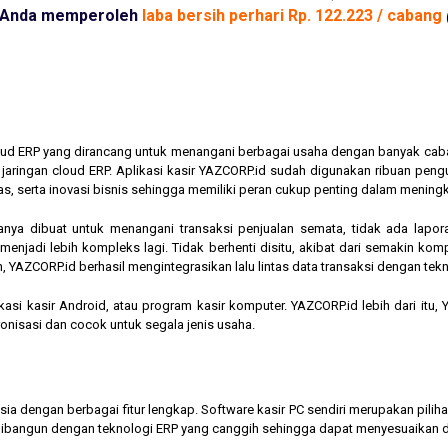
Anda memperoleh
laba bersih perhari Rp. 122.223 / cabang
cloud ERP yang dirancang untuk menangani berbagai usaha dengan banyak cab
am jaringan cloud ERP. Aplikasi kasir YAZCORP.id sudah digunakan ribuan pe
as, serta inovasi bisnis sehingga memiliki peran cukup penting dalam mening
hanya dibuat untuk menangani transaksi penjualan semata, tidak ada lapor
jadi lebih kompleks lagi. Tidak berhenti disitu, akibat dari semakin kompl
 YAZCORP.id berhasil mengintegrasikan lalu lintas data transaksi dengan tekn
asi kasir Android, atau program kasir komputer. YAZCORP.id lebih dari itu
nkronisasi dan cocok untuk segala jenis usaha.
nesia dengan berbagai fitur lengkap. Software kasir PC sendiri merupakan pi
ibangun dengan teknologi ERP yang canggih sehingga dapat menyesuaikan 