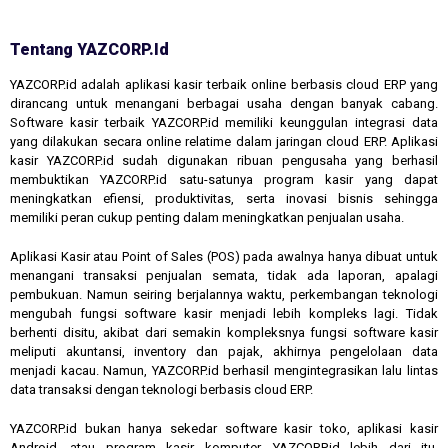
Tentang YAZCORP.id
YAZCORP.id adalah aplikasi kasir terbaik online berbasis cloud ERP yang
dirancang untuk menangani berbagai usaha dengan banyak cabang.
Software kasir terbaik YAZCORP.id memiliki keunggulan integrasi data
yang dilakukan secara online relatime dalam jaringan cloud ERP. Aplikasi
kasir YAZCORP.id sudah digunakan ribuan pengusaha yang berhasil
membuktikan YAZCORP.id satu-satunya program kasir yang dapat
meningkatkan efiensi, produktivitas, serta inovasi bisnis sehingga
memiliki peran cukup penting dalam meningkatkan penjualan usaha.
Aplikasi Kasir atau Point of Sales (POS) pada awalnya hanya dibuat untuk
menangani transaksi penjualan semata, tidak ada laporan, apalagi
pembukuan. Namun seiring berjalannya waktu, perkembangan teknologi
mengubah fungsi software kasir menjadi lebih kompleks lagi. Tidak
berhenti disitu, akibat dari semakin kompleksnya fungsi software kasir
meliputi akuntansi, inventory dan pajak, akhirnya pengelolaan data
menjadi kacau. Namun, YAZCORP.id berhasil mengintegrasikan lalu lintas
data transaksi dengan teknologi berbasis cloud ERP.
YAZCORP.id bukan hanya sekedar software kasir toko, aplikasi kasir
Android, atau program kasir komputer. YAZCORP.id lebih dari itu,