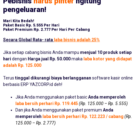
Pebisnis
harus pinter
ngitung
pengeluaran!
Mari Kita Bedah!
Paket Basic
Rp. 5.555 Per Hari
Paket Premium
Rp. 2.777 Per Hari Per Cabang
Secara Global Rata- rata
laba bisnis adalah 25%
Jika setiap cabang bisnis Anda mampu
menjual 10 produk setiap
hari
dengan
Harga jual Rp. 50.000
maka
laba kotor yang didapat
adalah Rp. 125.000
Terus
tinggal dikurangi biaya berlangganan
software kasir online
berbasis ERP YAZCORP.id deh!
Jika Anda menggunakan paket basic
Anda memperoleh
laba bersih perhari Rp. 119.445
(Rp. 125.000 – Rp. 5.555)
Dan jika Anda menggunakan paket premium
Anda
memperoleh
laba bersih perhari Rp. 122.223 / cabang
(Rp.
125.000 – Rp. 2.777)