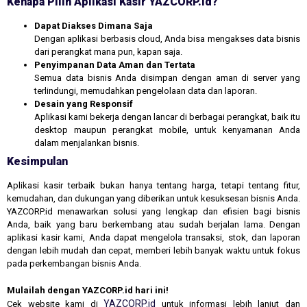
Kenapa Pilih Aplikasi Kasir YAZCORP.id?
Dapat Diakses Dimana Saja
Dengan aplikasi berbasis cloud, Anda bisa mengakses data bisnis
dari perangkat mana pun, kapan saja.
Penyimpanan Data Aman dan Tertata
Semua data bisnis Anda disimpan dengan aman di server yang
terlindungi, memudahkan pengelolaan data dan laporan.
Desain yang Responsif
Aplikasi kami bekerja dengan lancar di berbagai perangkat, baik itu
desktop maupun perangkat mobile, untuk kenyamanan Anda
dalam menjalankan bisnis.
Kesimpulan
Aplikasi kasir terbaik bukan hanya tentang harga, tetapi tentang fitur,
kemudahan, dan dukungan yang diberikan untuk kesuksesan bisnis Anda.
YAZCORP.id menawarkan solusi yang lengkap dan efisien bagi bisnis
Anda, baik yang baru berkembang atau sudah berjalan lama. Dengan
aplikasi kasir kami, Anda dapat mengelola transaksi, stok, dan laporan
dengan lebih mudah dan cepat, memberi lebih banyak waktu untuk fokus
pada perkembangan bisnis Anda.
Mulailah dengan YAZCORP.id hari ini!
YAZCORP.id
Cek website kami di
untuk informasi lebih lanjut dan