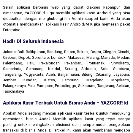
Selain aplikasi berbasis web yang dapat diakses kapanpun dan
dimanapun, YAZCORP.id juga memiliki aplikasi kasir Android yang bisa
didapatkan dengan menghubungi tim Admin support kami. Anda akan
otomatis mendapatkan aplikasi kasir Android/APK jika memesan paket
Enterprise.
Hadir Di Seluruh Indonesia
Jakarta, Bali, Balikpapan, Bandung, Batam, Bekasi, Bogor, Cilegon, Cimahi,
Cirebon, Depok, Gorontalo, Lombok, Makassar, Malang, Manado, Medan,
Palembang, Palu, Pekalongan, Pekanbaru, Pontianak, Purwokerto,
Samarinda, Semarang, Kendal, Serang, Sidoarjo, Solo, Surabaya,
Tangerang, Yogyakarta, Aceh, Banjarmasin, Bitung, Cikarang, Jayapura,
Jember, Kendari, Klaten, Lampung, Magelang, Mojokerto,
Palangkaraya, Palu, Pare-pare, Probolinggo, Sukabumi, Tangerang Selatan,
Tasikmalaya
Aplikasi Kasir Terbaik Untuk Bisnis Anda – YAZCORP.id
Apakah Anda sedang mencari
aplikasi kasir terbaik
untuk mendukung
operasional bisnis Anda? Memilih aplikasi kasir yang tepat sangat
penting untuk meningkatkan efisiensi dan mempermudah pengelolaan
transaksi di bisnis Anda. Di artikel ini, kami akan membahas mengapa