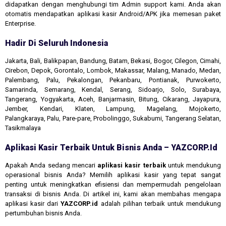
didapatkan dengan menghubungi tim Admin support kami. Anda akan
otomatis mendapatkan aplikasi kasir Android/APK jika memesan paket
Enterprise.
Hadir Di Seluruh Indonesia
Jakarta, Bali, Balikpapan, Bandung, Batam, Bekasi, Bogor, Cilegon, Cimahi,
Cirebon, Depok, Gorontalo, Lombok, Makassar, Malang, Manado, Medan,
Palembang, Palu, Pekalongan, Pekanbaru, Pontianak, Purwokerto,
Samarinda, Semarang, Kendal, Serang, Sidoarjo, Solo, Surabaya,
Tangerang, Yogyakarta, Aceh, Banjarmasin, Bitung, Cikarang, Jayapura,
Jember, Kendari, Klaten, Lampung, Magelang, Mojokerto,
Palangkaraya, Palu, Pare-pare, Probolinggo, Sukabumi, Tangerang Selatan,
Tasikmalaya
Aplikasi Kasir Terbaik Untuk Bisnis Anda – YAZCORP.id
Apakah Anda sedang mencari
aplikasi kasir terbaik
untuk mendukung
operasional bisnis Anda? Memilih aplikasi kasir yang tepat sangat
penting untuk meningkatkan efisiensi dan mempermudah pengelolaan
transaksi di bisnis Anda. Di artikel ini, kami akan membahas mengapa
aplikasi kasir dari
YAZCORP.id
adalah pilihan terbaik untuk mendukung
pertumbuhan bisnis Anda.