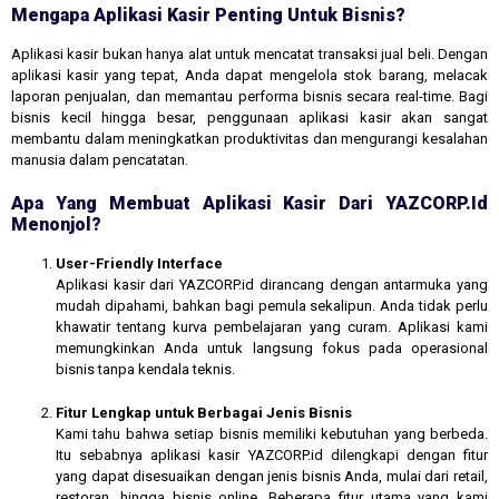
Mengapa Aplikasi Kasir Penting Untuk Bisnis?
Aplikasi kasir bukan hanya alat untuk mencatat transaksi jual beli. Dengan
aplikasi kasir yang tepat, Anda dapat mengelola stok barang, melacak
laporan penjualan, dan memantau performa bisnis secara real-time. Bagi
bisnis kecil hingga besar, penggunaan aplikasi kasir akan sangat
membantu dalam meningkatkan produktivitas dan mengurangi kesalahan
manusia dalam pencatatan.
Apa Yang Membuat Aplikasi Kasir Dari YAZCORP.id
Menonjol?
User-Friendly Interface
Aplikasi kasir dari YAZCORP.id dirancang dengan antarmuka yang
mudah dipahami, bahkan bagi pemula sekalipun. Anda tidak perlu
khawatir tentang kurva pembelajaran yang curam. Aplikasi kami
memungkinkan Anda untuk langsung fokus pada operasional
bisnis tanpa kendala teknis.
Fitur Lengkap untuk Berbagai Jenis Bisnis
Kami tahu bahwa setiap bisnis memiliki kebutuhan yang berbeda.
Itu sebabnya aplikasi kasir YAZCORP.id dilengkapi dengan fitur
yang dapat disesuaikan dengan jenis bisnis Anda, mulai dari retail,
restoran, hingga bisnis online. Beberapa fitur utama yang kami