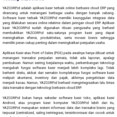
YAZCORP.id adalah aplikasi kasir terbaik online berbasis cloud ERP yang
dirancang untuk menangani berbagai usaha dengan banyak cabang.
Software kasir terbaik YAZCORP.id memiliki keunggulan integrasi data
yang dilakukan secara online relatime dalam jaringan cloud ERP. Aplikasi
kasir YAZCORP.id sudah digunakan ribuan pengusaha yang berhasil
membuktikan YAZCORP.id satu-satunya program kasir yang dapat
meningkatkan efiensi, produktivitas, serta inovasi bisnis sehingga
memiliki peran cukup penting dalam meningkatkan penjualan usaha.
Aplikasi Kasir atau Point of Sales (POS) pada awalnya hanya dibuat untuk
menangani transaksi penjualan semata, tidak ada laporan, apalagi
pembukuan. Namun seiring berjalannya waktu, perkembangan teknologi
mengubah fungsi software kasir menjadi lebih kompleks lagi. Tidak
berhenti disitu, akibat dari semakin kompleksnya fungsi software kasir
meliputi akuntansi, inventory dan pajak, akhirnya pengelolaan data
menjadi kacau. Namun, YAZCORP.id berhasil mengintegrasikan lalu lintas
data transaksi dengan teknologi berbasis cloud ERP.
YAZCORP.id bukan hanya sekedar software kasir toko, aplikasi kasir
Android, atau program kasir komputer. YAZCORP.id lebih dari itu,
YAZCORP.id merupakan sistem informasi data dan transaksi bisnis yang
terpusat (centralized, saling terintegrasi, tersinkronisasi dan cocok untuk