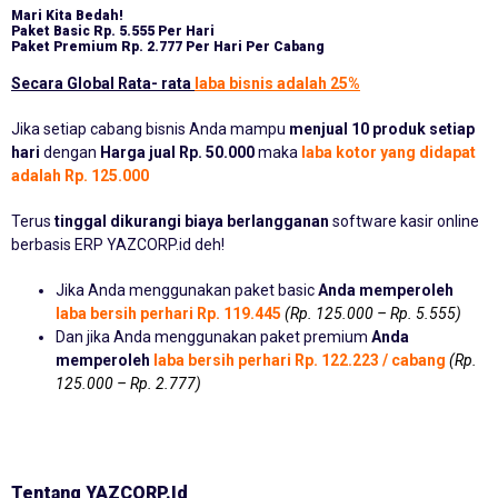
Mari Kita Bedah!
Paket Basic
Rp. 5.555 Per Hari
Paket Premium
Rp. 2.777 Per Hari Per Cabang
Secara Global Rata- rata
laba bisnis adalah 25%
Jika setiap cabang bisnis Anda mampu
menjual 10 produk setiap
hari
dengan
Harga jual Rp. 50.000
maka
laba kotor yang didapat
adalah Rp. 125.000
Terus
tinggal dikurangi biaya berlangganan
software kasir online
berbasis ERP YAZCORP.id deh!
Jika Anda menggunakan paket basic
Anda memperoleh
laba bersih perhari Rp. 119.445
(Rp. 125.000 – Rp. 5.555)
Dan jika Anda menggunakan paket premium
Anda
memperoleh
laba bersih perhari Rp. 122.223 / cabang
(Rp.
125.000 – Rp. 2.777)
Tentang YAZCORP.id