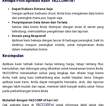
Kenapa Pilih Aplikasi Kasir YAZCORP.id?
Dapat Diakses Dimana Saja
Dengan aplikasi berbasis cloud, Anda bisa mengakses data bisnis
dari perangkat mana pun, kapan saja.
Penyimpanan Data Aman dan Tertata
Semua data bisnis Anda disimpan dengan aman di server yang
terlindungi, memudahkan pengelolaan data dan laporan.
Desain yang Responsif
Aplikasi kami bekerja dengan lancar di berbagai perangkat, baik itu
desktop maupun perangkat mobile, untuk kenyamanan Anda
dalam menjalankan bisnis.
Kesimpulan
Aplikasi kasir terbaik bukan hanya tentang harga, tetapi tentang fitur,
kemudahan, dan dukungan yang diberikan untuk kesuksesan bisnis Anda.
YAZCORP.id menawarkan solusi yang lengkap dan efisien bagi bisnis
Anda, baik yang baru berkembang atau sudah berjalan lama. Dengan
aplikasi kasir kami, Anda dapat mengelola transaksi, stok, dan laporan
dengan lebih mudah dan cepat, memberi lebih banyak waktu untuk fokus
pada perkembangan bisnis Anda.
Mulailah dengan YAZCORP.id hari ini!
YAZCORP.id
Cek website kami di
untuk informasi lebih lanjut dan