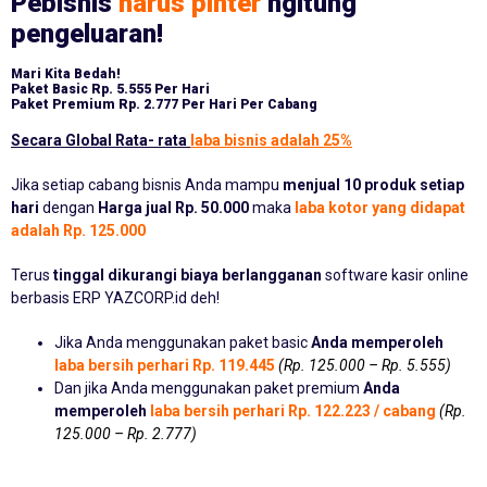
Pebisnis
harus pinter
ngitung
pengeluaran!
Mari Kita Bedah!
Paket Basic
Rp. 5.555 Per Hari
Paket Premium
Rp. 2.777 Per Hari Per Cabang
Secara Global Rata- rata
laba bisnis adalah 25%
Jika setiap cabang bisnis Anda mampu
menjual 10 produk setiap
hari
dengan
Harga jual Rp. 50.000
maka
laba kotor yang didapat
adalah Rp. 125.000
Terus
tinggal dikurangi biaya berlangganan
software kasir online
berbasis ERP YAZCORP.id deh!
Jika Anda menggunakan paket basic
Anda memperoleh
laba bersih perhari Rp. 119.445
(Rp. 125.000 – Rp. 5.555)
Dan jika Anda menggunakan paket premium
Anda
memperoleh
laba bersih perhari Rp. 122.223 / cabang
(Rp.
125.000 – Rp. 2.777)