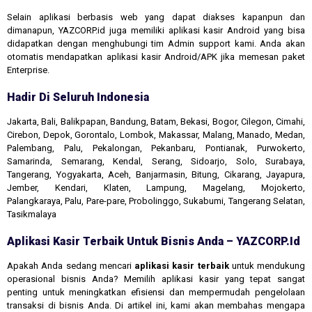
Selain aplikasi berbasis web yang dapat diakses kapanpun dan
dimanapun, YAZCORP.id juga memiliki aplikasi kasir Android yang bisa
didapatkan dengan menghubungi tim Admin support kami. Anda akan
otomatis mendapatkan aplikasi kasir Android/APK jika memesan paket
Enterprise.
Hadir Di Seluruh Indonesia
Jakarta, Bali, Balikpapan, Bandung, Batam, Bekasi, Bogor, Cilegon, Cimahi,
Cirebon, Depok, Gorontalo, Lombok, Makassar, Malang, Manado, Medan,
Palembang, Palu, Pekalongan, Pekanbaru, Pontianak, Purwokerto,
Samarinda, Semarang, Kendal, Serang, Sidoarjo, Solo, Surabaya,
Tangerang, Yogyakarta, Aceh, Banjarmasin, Bitung, Cikarang, Jayapura,
Jember, Kendari, Klaten, Lampung, Magelang, Mojokerto,
Palangkaraya, Palu, Pare-pare, Probolinggo, Sukabumi, Tangerang Selatan,
Tasikmalaya
Aplikasi Kasir Terbaik Untuk Bisnis Anda – YAZCORP.id
Apakah Anda sedang mencari
aplikasi kasir terbaik
untuk mendukung
operasional bisnis Anda? Memilih aplikasi kasir yang tepat sangat
penting untuk meningkatkan efisiensi dan mempermudah pengelolaan
transaksi di bisnis Anda. Di artikel ini, kami akan membahas mengapa