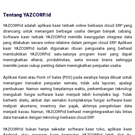
Tentang YAZCORP.id
YAZCORP.id adalah aplikasi kasir terbaik online berbasis cloud ERP yang
dirancang untuk menangani berbagai usaha dengan banyak cabang.
Software kasir terbaik YAZCORP.id memiliki keunggulan integrasi data
yang dilakukan secara online relatime dalam jaringan cloud ERP. Aplikasi
kasir YAZCORP.id sudah digunakan ribuan pengusaha yang berhasil
membuktikan YAZCORP.id satu-satunya program kasir yang dapat
meningkatkan efiensi, produktivitas, serta inovasi bisnis sehingga
memiliki peran cukup penting dalam meningkatkan penjualan usaha.
Aplikasi Kasir atau Point of Sales (POS) pada awalnya hanya dibuat untuk
menangani transaksi penjualan semata, tidak ada laporan, apalagi
pembukuan. Namun seiring berjalannya waktu, perkembangan teknologi
mengubah fungsi software kasir menjadi lebih kompleks lagi. Tidak
berhenti disitu, akibat dari semakin kompleksnya fungsi software kasir
meliputi akuntansi, inventory dan pajak, akhirnya pengelolaan data
menjadi kacau. Namun, YAZCORP.id berhasil mengintegrasikan lalu lintas
data transaksi dengan teknologi berbasis cloud ERP.
YAZCORP.id bukan hanya sekedar software kasir toko, aplikasi kasir
Android, atau program kasir komputer. YAZCORP.id lebih dari itu,