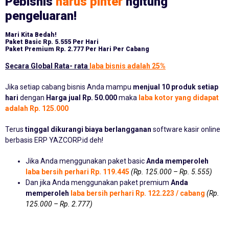
Pebisnis
harus pinter
ngitung
pengeluaran!
Mari Kita Bedah!
Paket Basic
Rp. 5.555 Per Hari
Paket Premium
Rp. 2.777 Per Hari Per Cabang
Secara Global Rata- rata
laba bisnis adalah 25%
Jika setiap cabang bisnis Anda mampu
menjual 10 produk setiap
hari
dengan
Harga jual Rp. 50.000
maka
laba kotor yang didapat
adalah Rp. 125.000
Terus
tinggal dikurangi biaya berlangganan
software kasir online
berbasis ERP YAZCORP.id deh!
Jika Anda menggunakan paket basic
Anda memperoleh
laba bersih perhari Rp. 119.445
(Rp. 125.000 – Rp. 5.555)
Dan jika Anda menggunakan paket premium
Anda
memperoleh
laba bersih perhari Rp. 122.223 / cabang
(Rp.
125.000 – Rp. 2.777)