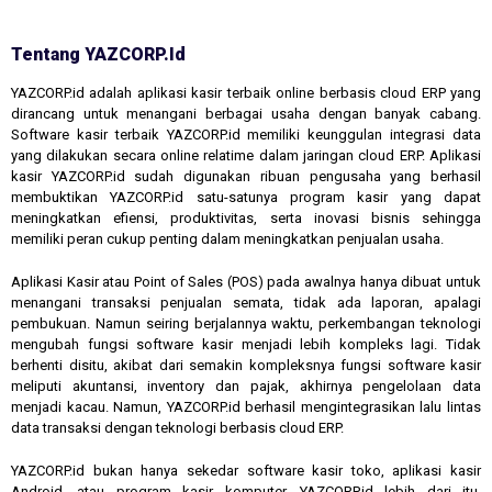
Tentang YAZCORP.id
YAZCORP.id adalah aplikasi kasir terbaik online berbasis cloud ERP yang
dirancang untuk menangani berbagai usaha dengan banyak cabang.
Software kasir terbaik YAZCORP.id memiliki keunggulan integrasi data
yang dilakukan secara online relatime dalam jaringan cloud ERP. Aplikasi
kasir YAZCORP.id sudah digunakan ribuan pengusaha yang berhasil
membuktikan YAZCORP.id satu-satunya program kasir yang dapat
meningkatkan efiensi, produktivitas, serta inovasi bisnis sehingga
memiliki peran cukup penting dalam meningkatkan penjualan usaha.
Aplikasi Kasir atau Point of Sales (POS) pada awalnya hanya dibuat untuk
menangani transaksi penjualan semata, tidak ada laporan, apalagi
pembukuan. Namun seiring berjalannya waktu, perkembangan teknologi
mengubah fungsi software kasir menjadi lebih kompleks lagi. Tidak
berhenti disitu, akibat dari semakin kompleksnya fungsi software kasir
meliputi akuntansi, inventory dan pajak, akhirnya pengelolaan data
menjadi kacau. Namun, YAZCORP.id berhasil mengintegrasikan lalu lintas
data transaksi dengan teknologi berbasis cloud ERP.
YAZCORP.id bukan hanya sekedar software kasir toko, aplikasi kasir
Android, atau program kasir komputer. YAZCORP.id lebih dari itu,