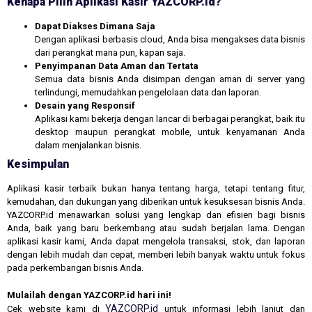
Kenapa Pilih Aplikasi Kasir YAZCORP.id?
Dapat Diakses Dimana Saja
Dengan aplikasi berbasis cloud, Anda bisa mengakses data bisnis
dari perangkat mana pun, kapan saja.
Penyimpanan Data Aman dan Tertata
Semua data bisnis Anda disimpan dengan aman di server yang
terlindungi, memudahkan pengelolaan data dan laporan.
Desain yang Responsif
Aplikasi kami bekerja dengan lancar di berbagai perangkat, baik itu
desktop maupun perangkat mobile, untuk kenyamanan Anda
dalam menjalankan bisnis.
Kesimpulan
Aplikasi kasir terbaik bukan hanya tentang harga, tetapi tentang fitur,
kemudahan, dan dukungan yang diberikan untuk kesuksesan bisnis Anda.
YAZCORP.id menawarkan solusi yang lengkap dan efisien bagi bisnis
Anda, baik yang baru berkembang atau sudah berjalan lama. Dengan
aplikasi kasir kami, Anda dapat mengelola transaksi, stok, dan laporan
dengan lebih mudah dan cepat, memberi lebih banyak waktu untuk fokus
pada perkembangan bisnis Anda.
Mulailah dengan YAZCORP.id hari ini!
YAZCORP.id
Cek website kami di
untuk informasi lebih lanjut dan