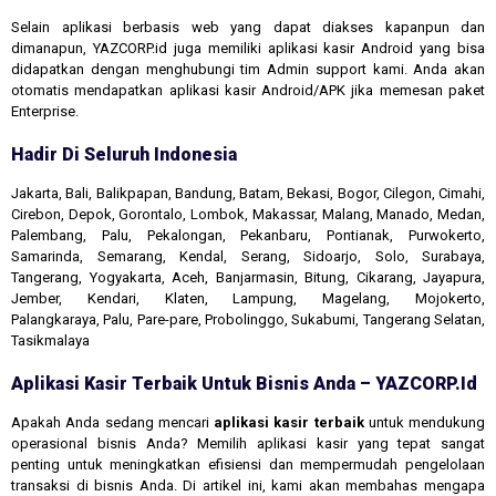
Selain aplikasi berbasis web yang dapat diakses kapanpun dan
dimanapun, YAZCORP.id juga memiliki aplikasi kasir Android yang bisa
didapatkan dengan menghubungi tim Admin support kami. Anda akan
otomatis mendapatkan aplikasi kasir Android/APK jika memesan paket
Enterprise.
Hadir Di Seluruh Indonesia
Jakarta, Bali, Balikpapan, Bandung, Batam, Bekasi, Bogor, Cilegon, Cimahi,
Cirebon, Depok, Gorontalo, Lombok, Makassar, Malang, Manado, Medan,
Palembang, Palu, Pekalongan, Pekanbaru, Pontianak, Purwokerto,
Samarinda, Semarang, Kendal, Serang, Sidoarjo, Solo, Surabaya,
Tangerang, Yogyakarta, Aceh, Banjarmasin, Bitung, Cikarang, Jayapura,
Jember, Kendari, Klaten, Lampung, Magelang, Mojokerto,
Palangkaraya, Palu, Pare-pare, Probolinggo, Sukabumi, Tangerang Selatan,
Tasikmalaya
Aplikasi Kasir Terbaik Untuk Bisnis Anda – YAZCORP.id
Apakah Anda sedang mencari
aplikasi kasir terbaik
untuk mendukung
operasional bisnis Anda? Memilih aplikasi kasir yang tepat sangat
penting untuk meningkatkan efisiensi dan mempermudah pengelolaan
transaksi di bisnis Anda. Di artikel ini, kami akan membahas mengapa