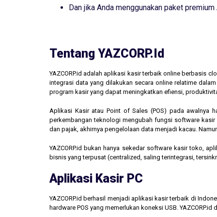
Dan jika Anda menggunakan paket premium
Tentang YAZCORP.id
YAZCORP.id adalah aplikasi kasir terbaik online berbasis 
integrasi data yang dilakukan secara online relatime dal
program kasir yang dapat meningkatkan efiensi, produktivit
Aplikasi Kasir atau Point of Sales (POS) pada awalnya 
perkembangan teknologi mengubah fungsi software kasir men
dan pajak, akhirnya pengelolaan data menjadi kacau. Namun,
YAZCORP.id bukan hanya sekedar software kasir toko, aplik
bisnis yang terpusat (centralized, saling terintegrasi, tersi
Aplikasi Kasir PC
YAZCORP.id berhasil menjadi aplikasi kasir terbaik di Indo
hardware POS yang memerlukan koneksi USB. YAZCORP.id d