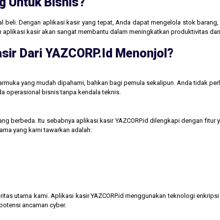
g Untuk Bisnis?
jual beli. Dengan aplikasi kasir yang tepat, Anda dapat mengelola stok baran
aan aplikasi kasir akan sangat membantu dalam meningkatkan produktivitas 
sir Dari YAZCORP.id Menonjol?
tarmuka yang mudah dipahami, bahkan bagi pemula sekalipun. Anda tidak perl
operasional bisnis tanpa kendala teknis.
ng berbeda. Itu sebabnya aplikasi kasir YAZCORP.id dilengkapi dengan fitur 
 utama yang kami tawarkan adalah:
itas utama kami. Aplikasi kasir YAZCORP.id menggunakan teknologi enkripsi 
 potensi ancaman cyber.