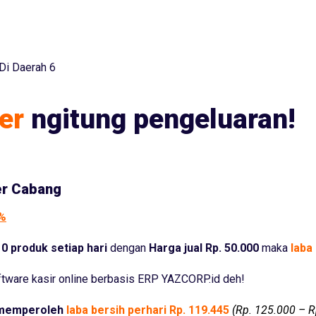
Di Daerah 6
er
ngitung pengeluaran!
er Cabang
5%
0 produk setiap hari
dengan
Harga jual Rp. 50.000
maka
laba 
tware kasir online berbasis ERP YAZCORP.id deh!
memperoleh
laba bersih perhari Rp. 119.445
(Rp. 125.000 – R