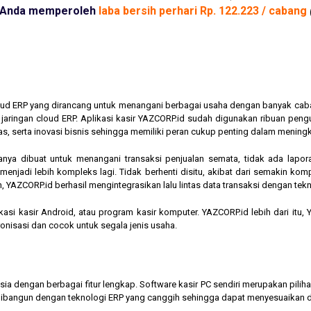
Anda memperoleh
laba bersih perhari Rp. 122.223 / cabang
cloud ERP yang dirancang untuk menangani berbagai usaha dengan banyak cab
am jaringan cloud ERP. Aplikasi kasir YAZCORP.id sudah digunakan ribuan pe
as, serta inovasi bisnis sehingga memiliki peran cukup penting dalam mening
hanya dibuat untuk menangani transaksi penjualan semata, tidak ada lapor
jadi lebih kompleks lagi. Tidak berhenti disitu, akibat dari semakin kompl
 YAZCORP.id berhasil mengintegrasikan lalu lintas data transaksi dengan tekn
asi kasir Android, atau program kasir komputer. YAZCORP.id lebih dari itu
nkronisasi dan cocok untuk segala jenis usaha.
nesia dengan berbagai fitur lengkap. Software kasir PC sendiri merupakan pi
ibangun dengan teknologi ERP yang canggih sehingga dapat menyesuaikan 