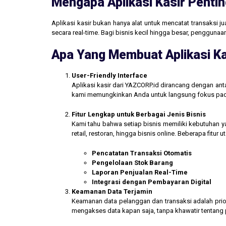
Mengapa Aplikasi Kasir Pentin
Aplikasi kasir bukan hanya alat untuk mencatat transaksi 
secara real-time. Bagi bisnis kecil hingga besar, penggun
Apa Yang Membuat Aplikasi Ka
User-Friendly Interface
Aplikasi kasir dari YAZCORP.id dirancang dengan an
kami memungkinkan Anda untuk langsung fokus pada 
Fitur Lengkap untuk Berbagai Jenis Bisnis
Kami tahu bahwa setiap bisnis memiliki kebutuhan ya
retail, restoran, hingga bisnis online. Beberapa fitur
Pencatatan Transaksi Otomatis
Pengelolaan Stok Barang
Laporan Penjualan Real-Time
Integrasi dengan Pembayaran Digital
Keamanan Data Terjamin
Keamanan data pelanggan dan transaksi adalah prior
mengakses data kapan saja, tanpa khawatir tentang