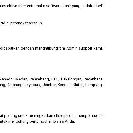
s aktivasi tertentu maka software kasir yang sudah dibeli
.id di perangkat apapun.
sa didapatkan dengan menghubungi tim Admin support kami.
, Manado, Medan, Palembang, Palu, Pekalongan, Pekanbaru,
ung, Cikarang, Jayapura, Jember, Kendari, Klaten, Lampung,
gat penting untuk meningkatkan efisiensi dan mempermudah
 untuk mendukung pertumbuhan bisnis Anda.