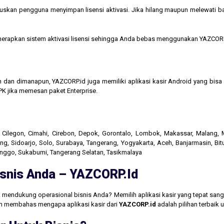
kan pengguna menyimpan lisensi aktivasi. Jika hilang maupun melewati bata
menerapkan sistem aktivasi lisensi sehingga Anda bebas menggunakan YAZCORP
n dan dimanapun, YAZCORP.id juga memiliki aplikasi kasir Android yang bi
K jika memesan paket Enterprise.
r, Cilegon, Cimahi, Cirebon, Depok, Gorontalo, Lombok, Makassar, Malang
g, Sidoarjo, Solo, Surabaya, Tangerang, Yogyakarta, Aceh, Banjarmasin, Bit
linggo, Sukabumi, Tangerang Selatan, Tasikmalaya
Bisnis Anda – YAZCORP.id
 mendukung operasional bisnis Anda? Memilih aplikasi kasir yang tepat san
akan membahas mengapa aplikasi kasir dari
YAZCORP.id
adalah pilihan terbaik