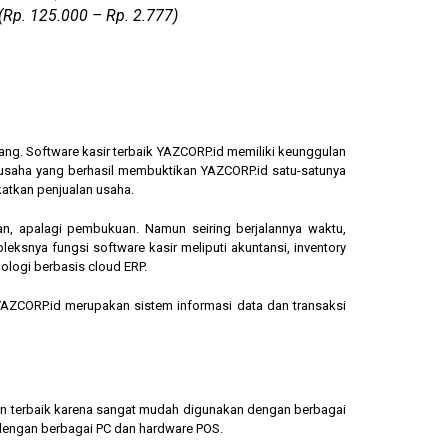
(Rp. 125.000 – Rp. 2.777)
ang. Software kasir terbaik YAZCORP.id memiliki keunggulan
ngusaha yang berhasil membuktikan YAZCORP.id satu-satunya
katkan penjualan usaha.
an, apalagi pembukuan. Namun seiring berjalannya waktu,
eksnya fungsi software kasir meliputi akuntansi, inventory
ologi berbasis cloud ERP.
, YAZCORP.id merupakan sistem informasi data dan transaksi
lihan terbaik karena sangat mudah digunakan dengan berbagai
dengan berbagai PC dan hardware POS.