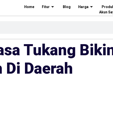
Home
Fitur
Blog
Harga
Produ
Akun Sa
asa Tukang Biki
 Di Daerah