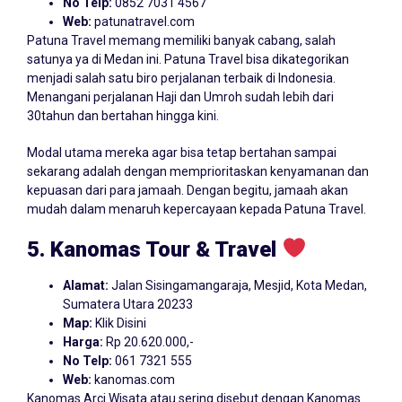
No Telp:
0852 7031 4567
Web:
patunatravel.com
Patuna Travel memang memiliki banyak cabang, salah
satunya ya di Medan ini. Patuna Travel bisa dikategorikan
menjadi salah satu biro perjalanan terbaik di Indonesia.
Menangani perjalanan Haji dan Umroh sudah lebih dari
30tahun dan bertahan hingga kini.
Modal utama mereka agar bisa tetap bertahan sampai
sekarang adalah dengan memprioritaskan kenyamanan dan
kepuasan dari para jamaah. Dengan begitu, jamaah akan
mudah dalam menaruh kepercayaan kepada Patuna Travel.
5. Kanomas Tour & Travel
Alamat:
Jalan Sisingamangaraja, Mesjid, Kota Medan,
Sumatera Utara 20233
Map:
Klik Disini
Harga:
Rp 20.620.000,-
No Telp:
061 7321 555
Web:
kanomas.com
Kanomas Arci Wisata atau sering disebut dengan Kanomas