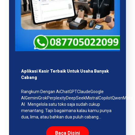
Aplikasi Kasir Terbaik Untuk Usaha Banyak
Cabang
Rangkum Dengan AiChatGPTClaudeGoogle
AIGeminiGrokPerplexityDeepSeekMistralCopilotQwenMeta
AI Mengelola satu toko saja sudah cukup
menantang. Tapi bagaimana kalau kamu punya
dua, lima, atau bahkan dua puluh cabang…
Baca Disini