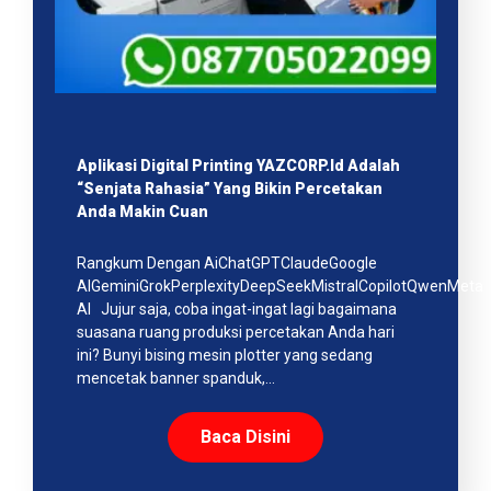
Aplikasi Digital Printing YAZCORP.id Adalah
“Senjata Rahasia” Yang Bikin Percetakan
Anda Makin Cuan
Rangkum Dengan AiChatGPTClaudeGoogle
AIGeminiGrokPerplexityDeepSeekMistralCopilotQwenMeta
AI Jujur saja, coba ingat-ingat lagi bagaimana
suasana ruang produksi percetakan Anda hari
ini? Bunyi bising mesin plotter yang sedang
mencetak banner spanduk,…
Baca Disini