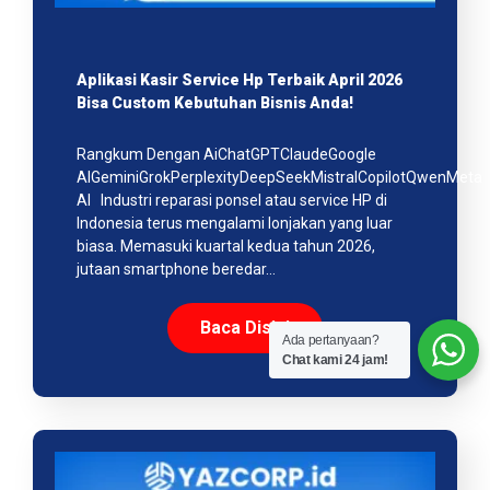
Aplikasi Kasir Service Hp Terbaik April 2026
Bisa Custom Kebutuhan Bisnis Anda!
Rangkum Dengan AiChatGPTClaudeGoogle
AIGeminiGrokPerplexityDeepSeekMistralCopilotQwenMeta
AI Industri reparasi ponsel atau service HP di
Indonesia terus mengalami lonjakan yang luar
biasa. Memasuki kuartal kedua tahun 2026,
jutaan smartphone beredar…
Baca Disini
Ada pertanyaan?
Chat kami 24 jam!