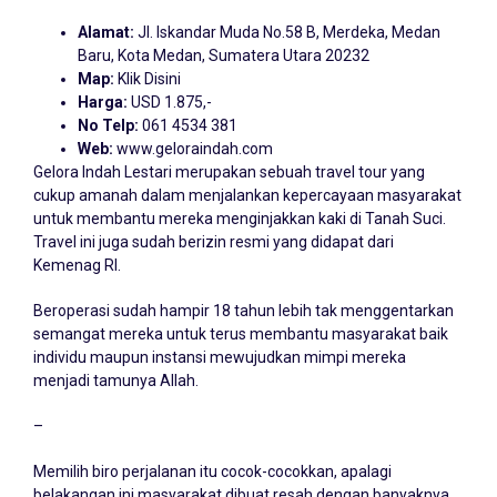
Alamat:
Jl. Iskandar Muda No.58 B, Merdeka, Medan
Baru, Kota Medan, Sumatera Utara 20232
Map:
Klik Disini
Harga:
USD 1.875,-
No Telp:
061 4534 381
Web:
www.geloraindah.com
Gelora Indah Lestari merupakan sebuah travel tour yang
cukup amanah dalam menjalankan kepercayaan masyarakat
untuk membantu mereka menginjakkan kaki di Tanah Suci.
Travel ini juga sudah berizin resmi yang didapat dari
Kemenag RI.
Beroperasi sudah hampir 18 tahun lebih tak menggentarkan
semangat mereka untuk terus membantu masyarakat baik
individu maupun instansi mewujudkan mimpi mereka
menjadi tamunya Allah.
–
Memilih biro perjalanan itu cocok-cocokkan, apalagi
belakangan ini masyarakat dibuat resah dengan banyaknya