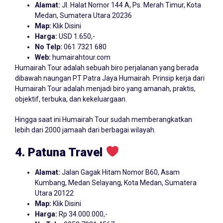
Alamat:
Jl. Halat Nomor 144 A, Ps. Merah Timur, Kota
Medan, Sumatera Utara 20236
Map:
Klik Disini
Harga:
USD 1.650,-
No Telp:
061 7321 680
Web:
humairahtour.com
Humairah Tour adalah sebuah biro perjalanan yang berada
dibawah naungan PT Patra Jaya Humairah. Prinsip kerja dari
Humairah Tour adalah menjadi biro yang amanah, praktis,
objektif, terbuka, dan kekeluargaan.
Hingga saat ini Humairah Tour sudah memberangkatkan
lebih dari 2000 jamaah dari berbagai wilayah.
4. Patuna Travel
Alamat:
Jalan Gagak Hitam Nomor B60, Asam
Kumbang, Medan Selayang, Kota Medan, Sumatera
Utara 20122
Map:
Klik Disini
Harga:
Rp 34.000.000,-