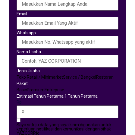
Email
Whatsapp
Nama Usaha
Jenis Usaha
Toko Retail / Minimarket
Service / Bengkel
Restoran
Paket
Basic
Premium
Entreprise
Estimasi Tahun Pertama 1 Tahun Pertama
Rp
Saya setuju data yang saya kirim digunakan untuk
keperluan notifikasi dan komunikasi dengan pihak
YAZCORP.id