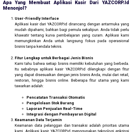
Apa Yang Membuat Aplikasi Kasir Dari YAZCORP.id
Menonjol?
User-Friendly Interface
Aplikasi kasir dari YAZCORP.id dirancang dengan antarmuka yang
mudah dipahami, bahkan bagi pemula sekalipun. Anda tidak perlu
khawatir tentang kurva pembelajaran yang curam. Aplikasi kami
memungkinkan Anda untuk langsung fokus pada operasional
bisnis tanpa kendala teknis.
Fitur Lengkap untuk Berbagai Jenis Bisnis
Kami tahu bahwa setiap bisnis memiliki kebutuhan yang berbeda.
Itu sebabnya aplikasi kasir YAZCORP.id dilengkapi dengan fitur
yang dapat disesuaikan dengan jenis bisnis Anda, mulai dari retail,
restoran, hingga bisnis online. Beberapa fitur utama yang kami
tawarkan adalah:
Pencatatan Transaksi Otomatis
Pengelolaan Stok Barang
Laporan Penjualan Real-Time
Integrasi dengan Pembayaran Digital
Keamanan Data Terjamin
Keamanan data pelanggan dan transaksi adalah prioritas utama
kami. Aplikasi kasir YAZCORP.id menggunakan teknologi enkripsi