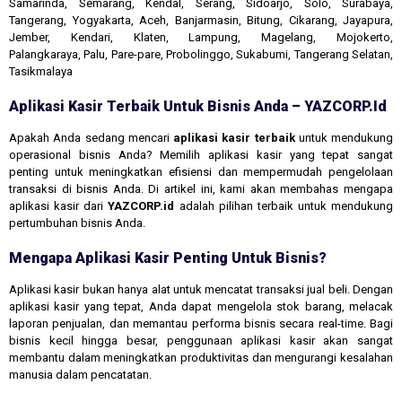
Samarinda, Semarang, Kendal, Serang, Sidoarjo, Solo, Surabaya,
Tangerang, Yogyakarta, Aceh, Banjarmasin, Bitung, Cikarang, Jayapura,
Jember, Kendari, Klaten, Lampung, Magelang, Mojokerto,
Palangkaraya, Palu, Pare-pare, Probolinggo, Sukabumi, Tangerang Selatan,
Tasikmalaya
Aplikasi Kasir Terbaik Untuk Bisnis Anda – YAZCORP.id
Apakah Anda sedang mencari
aplikasi kasir terbaik
untuk mendukung
operasional bisnis Anda? Memilih aplikasi kasir yang tepat sangat
penting untuk meningkatkan efisiensi dan mempermudah pengelolaan
transaksi di bisnis Anda. Di artikel ini, kami akan membahas mengapa
aplikasi kasir dari
YAZCORP.id
adalah pilihan terbaik untuk mendukung
pertumbuhan bisnis Anda.
Mengapa Aplikasi Kasir Penting Untuk Bisnis?
Aplikasi kasir bukan hanya alat untuk mencatat transaksi jual beli. Dengan
aplikasi kasir yang tepat, Anda dapat mengelola stok barang, melacak
laporan penjualan, dan memantau performa bisnis secara real-time. Bagi
bisnis kecil hingga besar, penggunaan aplikasi kasir akan sangat
membantu dalam meningkatkan produktivitas dan mengurangi kesalahan
manusia dalam pencatatan.