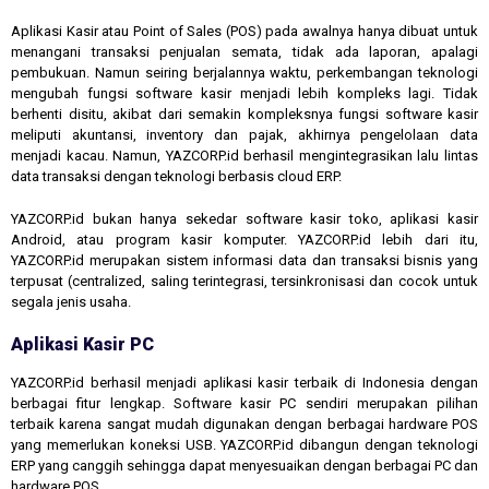
Aplikasi Kasir atau Point of Sales (POS) pada awalnya hanya dibuat untuk
menangani transaksi penjualan semata, tidak ada laporan, apalagi
pembukuan. Namun seiring berjalannya waktu, perkembangan teknologi
mengubah fungsi software kasir menjadi lebih kompleks lagi. Tidak
berhenti disitu, akibat dari semakin kompleksnya fungsi software kasir
meliputi akuntansi, inventory dan pajak, akhirnya pengelolaan data
menjadi kacau. Namun, YAZCORP.id berhasil mengintegrasikan lalu lintas
data transaksi dengan teknologi berbasis cloud ERP.
YAZCORP.id bukan hanya sekedar software kasir toko, aplikasi kasir
Android, atau program kasir komputer. YAZCORP.id lebih dari itu,
YAZCORP.id merupakan sistem informasi data dan transaksi bisnis yang
terpusat (centralized, saling terintegrasi, tersinkronisasi dan cocok untuk
segala jenis usaha.
Aplikasi Kasir PC
YAZCORP.id berhasil menjadi aplikasi kasir terbaik di Indonesia dengan
berbagai fitur lengkap. Software kasir PC sendiri merupakan pilihan
terbaik karena sangat mudah digunakan dengan berbagai hardware POS
yang memerlukan koneksi USB. YAZCORP.id dibangun dengan teknologi
ERP yang canggih sehingga dapat menyesuaikan dengan berbagai PC dan
hardware POS.