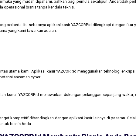
tarmuka yang mudah dipahami, bahkan bagi pemula sekalipun. Anda tidak perl
operasional bisnis tanpa kendala teknis.
ng berbeda. Itu sebabnya aplikasi kasir YAZCORP.id dilengkapi dengan fitur 
 utama yang kami tawarkan adalah:
itas utama kami. Aplikasi kasir YAZCORP.id menggunakan teknologi enkripsi 
 potensi ancaman cyber.
lah kunci. YAZCORP.id menawarkan dukungan pelanggan sepanjang waktu,
gat kompetitif dibandingkan dengan aplikasi kasir lainnya di pasaran. Selain
untuk bisnis Anda.