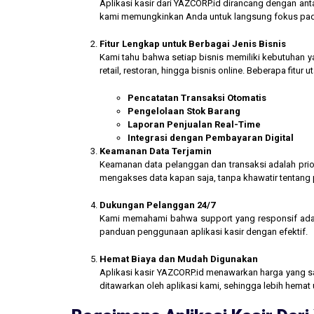
Aplikasi kasir dari YAZCORP.id dirancang dengan an
kami memungkinkan Anda untuk langsung fokus pada 
Fitur Lengkap untuk Berbagai Jenis Bisnis
Kami tahu bahwa setiap bisnis memiliki kebutuhan ya
retail, restoran, hingga bisnis online. Beberapa fitur
Pencatatan Transaksi Otomatis
Pengelolaan Stok Barang
Laporan Penjualan Real-Time
Integrasi dengan Pembayaran Digital
Keamanan Data Terjamin
Keamanan data pelanggan dan transaksi adalah prior
mengakses data kapan saja, tanpa khawatir tentang
Dukungan Pelanggan 24/7
Kami memahami bahwa support yang responsif ada
panduan penggunaan aplikasi kasir dengan efektif.
Hemat Biaya dan Mudah Digunakan
Aplikasi kasir YAZCORP.id menawarkan harga yang san
ditawarkan oleh aplikasi kami, sehingga lebih hemat 