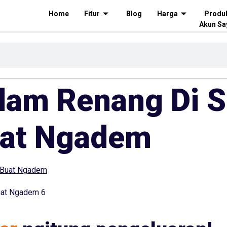
Home
Fitur
Blog
Harga
Produ
Akun Sa
olam Renang Di 
uat Ngadem
uat Ngadem 6