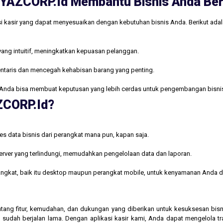
ri YAZCORP.id Membantu Bisnis Anda B
i kasir yang dapat menyesuaikan dengan kebutuhan bisnis Anda. Berikut ada
yang intuitif, meningkatkan kepuasan pelanggan.
ntaris dan mencegah kehabisan barang yang penting.
Anda bisa membuat keputusan yang lebih cerdas untuk pengembangan bisni
AZCORP.id?
s data bisnis dari perangkat mana pun, kapan saja.
rver yang terlindungi, memudahkan pengelolaan data dan laporan.
rangkat, baik itu desktop maupun perangkat mobile, untuk kenyamanan Anda d
 tentang fitur, kemudahan, dan dukungan yang diberikan untuk kesuksesan b
 sudah berjalan lama. Dengan aplikasi kasir kami, Anda dapat mengelola t