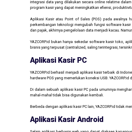
integrasi data yang dilakukan secara online relatime dal
program kasir yang dapat meningkatkan efiensi, produktivit
Aplikasi Kasir atau Point of Sales (POS) pada awalnya 
perkembangan teknologi mengubah fungsi software kasir men
dan pajak, akhirnya pengelolaan data menjadi kacau. Namun,
YAZCORP.id bukan hanya sekedar software kasir toko, aplik
bisnis yang terpusat (centralized, saling terintegrasi, tersi
Aplikasi Kasir PC
YAZCORP.id berhasil menjadi aplikasi kasir terbaik di Indo
hardware POS yang memerlukan koneksi USB. YAZCORP.id d
Di dalam sebuah aplikasi kasir PC pada umumnya mengharus
mahal-mahal tidak bisa digunakan kembali.
Berbeda dengan aplikasi kasir PC lain, YAZCORP.id tidak 
Aplikasi Kasir Android
Selain aplikasi berbasis web yang dapat diakses kapanpu