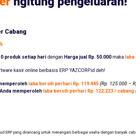
er
ngitung pengeluaran!
er Cabang
5%
0 produk setiap hari
dengan
Harga jual Rp. 50.000
maka
laba 
tware kasir online berbasis ERP YAZCORP.id deh!
memperoleh
laba bersih perhari Rp. 119.445
(Rp. 125.000 – R
Anda memperoleh
laba bersih perhari Rp. 122.223 / cabang
cloud ERP yang dirancang untuk menangani berbagai usaha dengan banyak cab