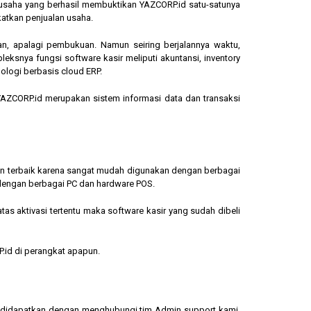
ngusaha yang berhasil membuktikan YAZCORP.id satu-satunya
katkan penjualan usaha.
an, apalagi pembukuan. Namun seiring berjalannya waktu,
eksnya fungsi software kasir meliputi akuntansi, inventory
ologi berbasis cloud ERP.
, YAZCORP.id merupakan sistem informasi data dan transaksi
lihan terbaik karena sangat mudah digunakan dengan berbagai
dengan berbagai PC dan hardware POS.
s aktivasi tertentu maka software kasir yang sudah dibeli
.id di perangkat apapun.
sa didapatkan dengan menghubungi tim Admin support kami.