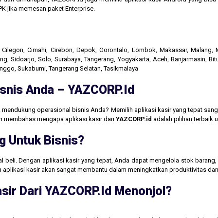
K jika memesan paket Enterprise.
r, Cilegon, Cimahi, Cirebon, Depok, Gorontalo, Lombok, Makassar, Malang
g, Sidoarjo, Solo, Surabaya, Tangerang, Yogyakarta, Aceh, Banjarmasin, Bit
linggo, Sukabumi, Tangerang Selatan, Tasikmalaya
Bisnis Anda – YAZCORP.id
 mendukung operasional bisnis Anda? Memilih aplikasi kasir yang tepat san
akan membahas mengapa aplikasi kasir dari
YAZCORP.id
adalah pilihan terbaik
g Untuk Bisnis?
jual beli. Dengan aplikasi kasir yang tepat, Anda dapat mengelola stok baran
aan aplikasi kasir akan sangat membantu dalam meningkatkan produktivitas 
sir Dari YAZCORP.id Menonjol?