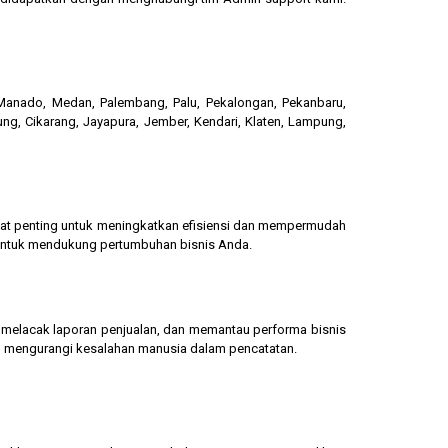
, Manado, Medan, Palembang, Palu, Pekalongan, Pekanbaru,
ung, Cikarang, Jayapura, Jember, Kendari, Klaten, Lampung,
gat penting untuk meningkatkan efisiensi dan mempermudah
 untuk mendukung pertumbuhan bisnis Anda.
g, melacak laporan penjualan, dan memantau performa bisnis
dan mengurangi kesalahan manusia dalam pencatatan.