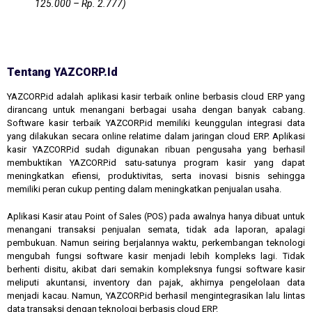
125.000 – Rp. 2.777)
Tentang YAZCORP.id
YAZCORP.id adalah aplikasi kasir terbaik online berbasis cloud ERP yang
dirancang untuk menangani berbagai usaha dengan banyak cabang.
Software kasir terbaik YAZCORP.id memiliki keunggulan integrasi data
yang dilakukan secara online relatime dalam jaringan cloud ERP. Aplikasi
kasir YAZCORP.id sudah digunakan ribuan pengusaha yang berhasil
membuktikan YAZCORP.id satu-satunya program kasir yang dapat
meningkatkan efiensi, produktivitas, serta inovasi bisnis sehingga
memiliki peran cukup penting dalam meningkatkan penjualan usaha.
Aplikasi Kasir atau Point of Sales (POS) pada awalnya hanya dibuat untuk
menangani transaksi penjualan semata, tidak ada laporan, apalagi
pembukuan. Namun seiring berjalannya waktu, perkembangan teknologi
mengubah fungsi software kasir menjadi lebih kompleks lagi. Tidak
berhenti disitu, akibat dari semakin kompleksnya fungsi software kasir
meliputi akuntansi, inventory dan pajak, akhirnya pengelolaan data
menjadi kacau. Namun, YAZCORP.id berhasil mengintegrasikan lalu lintas
data transaksi dengan teknologi berbasis cloud ERP.