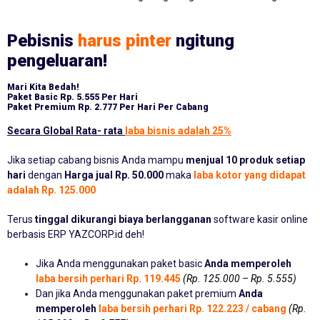
Pebisnis
harus pinter
ngitung
pengeluaran!
Mari Kita Bedah!
Paket Basic
Rp. 5.555 Per Hari
Paket Premium
Rp. 2.777 Per Hari Per Cabang
Secara Global Rata- rata
laba bisnis adalah 25%
Jika setiap cabang bisnis Anda mampu
menjual 10 produk setiap
hari
dengan
Harga jual Rp. 50.000
maka
laba kotor yang didapat
adalah Rp. 125.000
Terus
tinggal dikurangi biaya berlangganan
software kasir online
berbasis ERP YAZCORP.id deh!
Jika Anda menggunakan paket basic
Anda memperoleh
laba bersih perhari Rp. 119.445
(Rp. 125.000 – Rp. 5.555)
Dan jika Anda menggunakan paket premium
Anda
memperoleh
laba bersih perhari Rp. 122.223 / cabang
(Rp.