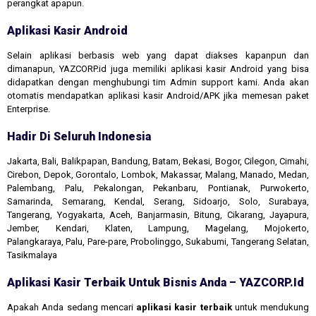
perangkat apapun.
Aplikasi Kasir Android
Selain aplikasi berbasis web yang dapat diakses kapanpun dan
dimanapun, YAZCORP.id juga memiliki aplikasi kasir Android yang bisa
didapatkan dengan menghubungi tim Admin support kami. Anda akan
otomatis mendapatkan aplikasi kasir Android/APK jika memesan paket
Enterprise.
Hadir Di Seluruh Indonesia
Jakarta, Bali, Balikpapan, Bandung, Batam, Bekasi, Bogor, Cilegon, Cimahi,
Cirebon, Depok, Gorontalo, Lombok, Makassar, Malang, Manado, Medan,
Palembang, Palu, Pekalongan, Pekanbaru, Pontianak, Purwokerto,
Samarinda, Semarang, Kendal, Serang, Sidoarjo, Solo, Surabaya,
Tangerang, Yogyakarta, Aceh, Banjarmasin, Bitung, Cikarang, Jayapura,
Jember, Kendari, Klaten, Lampung, Magelang, Mojokerto,
Palangkaraya, Palu, Pare-pare, Probolinggo, Sukabumi, Tangerang Selatan,
Tasikmalaya
Aplikasi Kasir Terbaik Untuk Bisnis Anda – YAZCORP.id
Apakah Anda sedang mencari
aplikasi kasir terbaik
untuk mendukung