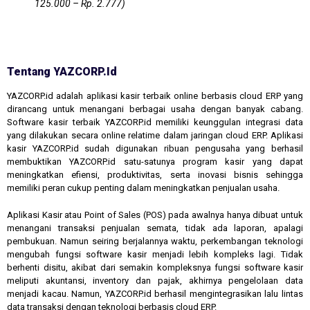
125.000 – Rp. 2.777)
Tentang YAZCORP.id
YAZCORP.id adalah aplikasi kasir terbaik online berbasis cloud ERP yang
dirancang untuk menangani berbagai usaha dengan banyak cabang.
Software kasir terbaik YAZCORP.id memiliki keunggulan integrasi data
yang dilakukan secara online relatime dalam jaringan cloud ERP. Aplikasi
kasir YAZCORP.id sudah digunakan ribuan pengusaha yang berhasil
membuktikan YAZCORP.id satu-satunya program kasir yang dapat
meningkatkan efiensi, produktivitas, serta inovasi bisnis sehingga
memiliki peran cukup penting dalam meningkatkan penjualan usaha.
Aplikasi Kasir atau Point of Sales (POS) pada awalnya hanya dibuat untuk
menangani transaksi penjualan semata, tidak ada laporan, apalagi
pembukuan. Namun seiring berjalannya waktu, perkembangan teknologi
mengubah fungsi software kasir menjadi lebih kompleks lagi. Tidak
berhenti disitu, akibat dari semakin kompleksnya fungsi software kasir
meliputi akuntansi, inventory dan pajak, akhirnya pengelolaan data
menjadi kacau. Namun, YAZCORP.id berhasil mengintegrasikan lalu lintas
data transaksi dengan teknologi berbasis cloud ERP.