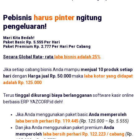
Pebisnis
harus pinter
ngitung
pengeluaran!
Mari Kita Bedah!
Paket Basic
Rp. 5.555 Per Hari
Paket Premium
Rp. 2.777 Per Hari Per Cabang
Secara Global Rata- rata
laba bisnis adalah 25%
Jika setiap cabang bisnis Anda mampu
menjual 10 produk setiap
hari
dengan
Harga jual Rp. 50.000
maka
laba kotor yang didapat
adalah Rp. 125.000
Terus
tinggal dikurangi biaya berlangganan
software kasir online
berbasis ERP YAZCORP.id deh!
Jika Anda menggunakan paket basic
Anda memperoleh
laba bersih perhari Rp. 119.445
(Rp. 125.000 – Rp. 5.555)
Dan jika Anda menggunakan paket premium
Anda
memperoleh
laba bersih perhari Rp. 122.223 / cabang
(Rp.