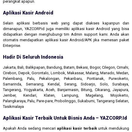
perangkat apapun.
Aplikasi Kasir Android
Selain aplikasi berbasis web yang dapat diakses kapanpun dan
dimanapun, YAZCORP.id juga memiliki aplikasi kasir Android yang bisa
didapatkan dengan menghubungi tim Admin support kami. Anda akan
otomatis mendapatkan aplikasi kasir Android/APK jika memesan paket
Enterprise.
Hadir Di Seluruh Indonesia
Jakarta, Bali, Balikpapan, Bandung, Batam, Bekasi, Bogor, Cilegon, Cimahi,
Cirebon, Depok, Gorontalo, Lombok, Makassar, Malang, Manado, Medan,
Palembang, Palu, Pekalongan, Pekanbaru, Pontianak, Purwokerto,
Samarinda, Semarang, Kendal, Serang, Sidoarjo, Solo, Surabaya,
Tangerang, Yogyakarta, Aceh, Banjarmasin, Bitung, Cikarang, Jayapura,
Jember, Kendari, Klaten, Lampung, Magelang, Mojokerto,
Palangkaraya, Palu, Pare-pare, Probolinggo, Sukabumi, Tangerang Selatan,
Tasikmalaya
Aplikasi Kasir Terbaik Untuk Bisnis Anda – YAZCORP.id
Apakah Anda sedang mencari
aplikasi kasir terbaik
untuk mendukung