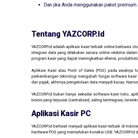
Dan jika Anda menggunakan paket premium
Tentang YAZCORP.id
YAZCORP.id adalah aplikasi kasir terbaik online berbasis 
integrasi data yang dilakukan secara online relatime dal
program kasir yang dapat meningkatkan efiensi, produktivit
Aplikasi Kasir atau Point of Sales (POS) pada awalnya 
perkembangan teknologi mengubah fungsi software kasir men
dan pajak, akhirnya pengelolaan data menjadi kacau. Namun,
YAZCORP.id bukan hanya sekedar software kasir toko, aplik
bisnis yang terpusat (centralized, saling terintegrasi, tersi
Aplikasi Kasir PC
YAZCORP.id berhasil menjadi aplikasi kasir terbaik di Indo
hardware POS yang memerlukan koneksi USB. YAZCORP.id d