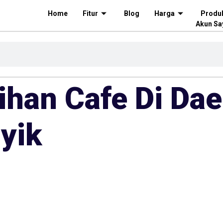
Home
Fitur
Blog
Harga
Produ
Akun Sa
lihan Cafe Di Da
syik