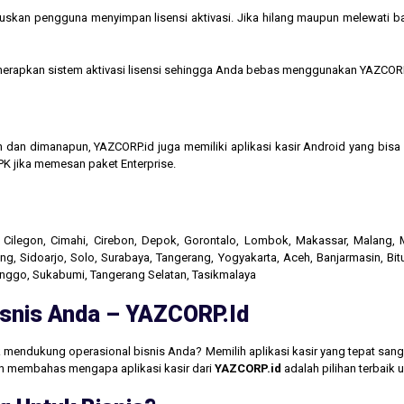
kan pengguna menyimpan lisensi aktivasi. Jika hilang maupun melewati bata
menerapkan sistem aktivasi lisensi sehingga Anda bebas menggunakan YAZCORP
n dan dimanapun, YAZCORP.id juga memiliki aplikasi kasir Android yang bi
K jika memesan paket Enterprise.
r, Cilegon, Cimahi, Cirebon, Depok, Gorontalo, Lombok, Makassar, Malang
g, Sidoarjo, Solo, Surabaya, Tangerang, Yogyakarta, Aceh, Banjarmasin, Bit
linggo, Sukabumi, Tangerang Selatan, Tasikmalaya
Bisnis Anda – YAZCORP.id
 mendukung operasional bisnis Anda? Memilih aplikasi kasir yang tepat san
akan membahas mengapa aplikasi kasir dari
YAZCORP.id
adalah pilihan terbaik