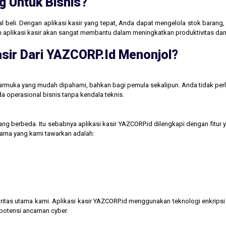
g Untuk Bisnis?
jual beli. Dengan aplikasi kasir yang tepat, Anda dapat mengelola stok baran
aan aplikasi kasir akan sangat membantu dalam meningkatkan produktivitas 
sir Dari YAZCORP.id Menonjol?
tarmuka yang mudah dipahami, bahkan bagi pemula sekalipun. Anda tidak perl
operasional bisnis tanpa kendala teknis.
ng berbeda. Itu sebabnya aplikasi kasir YAZCORP.id dilengkapi dengan fitur 
 utama yang kami tawarkan adalah:
itas utama kami. Aplikasi kasir YAZCORP.id menggunakan teknologi enkripsi 
 potensi ancaman cyber.