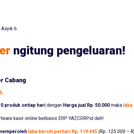
g Asyik 6
er
ngitung pengeluaran!
er Cabang
5%
0 produk setiap hari
dengan
Harga jual Rp. 50.000
maka
laba 
tware kasir online berbasis ERP YAZCORP.id deh!
memperoleh
laba bersih perhari Rp. 119.445
(Rp. 125.000 – R