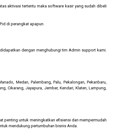
s aktivasi tertentu maka software kasir yang sudah dibeli
.id di perangkat apapun.
sa didapatkan dengan menghubungi tim Admin support kami.
, Manado, Medan, Palembang, Palu, Pekalongan, Pekanbaru,
ung, Cikarang, Jayapura, Jember, Kendari, Klaten, Lampung,
gat penting untuk meningkatkan efisiensi dan mempermudah
 untuk mendukung pertumbuhan bisnis Anda.