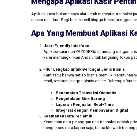
Mengapa Aplikasi Kasir Pentin
Aplikasi kasir bukan hanya alat untuk mencatat transaksi 
secara real-time. Bagi bisnis kecil hingga besar, penggun
Apa Yang Membuat Aplikasi Ka
User-Friendly Interface
Aplikasi kasir dari YAZCORP.id dirancang dengan an
kami memungkinkan Anda untuk langsung fokus pada 
Fitur Lengkap untuk Berbagai Jenis Bisnis
Kami tahu bahwa setiap bisnis memiliki kebutuhan ya
retail, restoran, hingga bisnis online. Beberapa fitur
Pencatatan Transaksi Otomatis
Pengelolaan Stok Barang
Laporan Penjualan Real-Time
Integrasi dengan Pembayaran Digital
Keamanan Data Terjamin
Keamanan data pelanggan dan transaksi adalah prior
mengakses data kapan saja, tanpa khawatir tentang