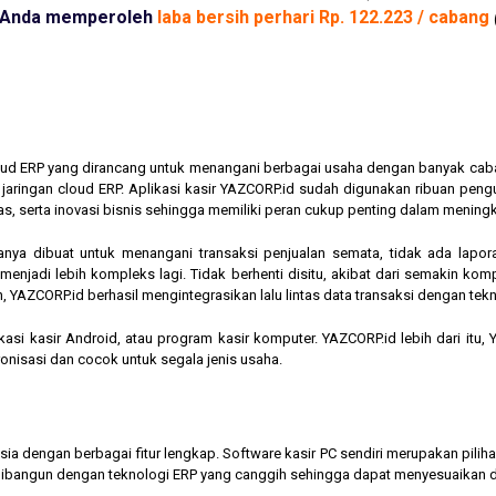
Anda memperoleh
laba bersih perhari Rp. 122.223 / cabang
cloud ERP yang dirancang untuk menangani berbagai usaha dengan banyak cab
am jaringan cloud ERP. Aplikasi kasir YAZCORP.id sudah digunakan ribuan pe
as, serta inovasi bisnis sehingga memiliki peran cukup penting dalam mening
hanya dibuat untuk menangani transaksi penjualan semata, tidak ada lapor
jadi lebih kompleks lagi. Tidak berhenti disitu, akibat dari semakin kompl
 YAZCORP.id berhasil mengintegrasikan lalu lintas data transaksi dengan tekn
asi kasir Android, atau program kasir komputer. YAZCORP.id lebih dari itu
nkronisasi dan cocok untuk segala jenis usaha.
nesia dengan berbagai fitur lengkap. Software kasir PC sendiri merupakan pi
ibangun dengan teknologi ERP yang canggih sehingga dapat menyesuaikan 