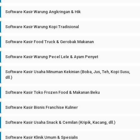
Software Kasir Warung Angkringan & Hik
Software Kasir Warung Kopi Tradisional
Software Kasir Food Truck & Gerobak Makanan
Software Kasir Warung Pecel Lele & Ayam Penyet
Software Kasir Usaha Minuman Kekinian (Boba, Jus, Teh, Kopi Susu,
dll.)
Software Kasir Toko Frozen Food & Makanan Beku
Software Kasir Bisnis Franchise Kuliner
Software Kasir Usaha Snack & Cemilan (Kripik, Kacang, dll.)
Software Kasir Klinik Umum & Spesialis