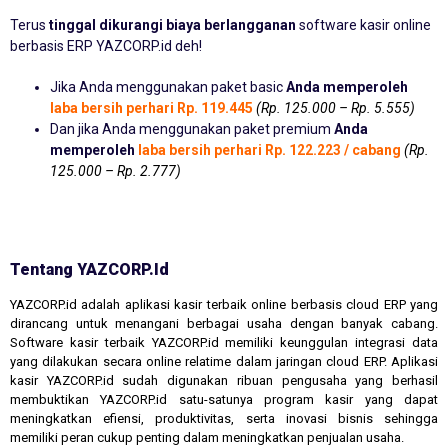
Terus
tinggal dikurangi biaya berlangganan
software kasir online
berbasis ERP YAZCORP.id deh!
Jika Anda menggunakan paket basic
Anda memperoleh
laba bersih perhari Rp. 119.445
(Rp. 125.000 – Rp. 5.555)
Dan jika Anda menggunakan paket premium
Anda
memperoleh
laba bersih perhari Rp. 122.223 / cabang
(Rp.
125.000 – Rp. 2.777)
Tentang YAZCORP.id
YAZCORP.id adalah aplikasi kasir terbaik online berbasis cloud ERP yang
dirancang untuk menangani berbagai usaha dengan banyak cabang.
Software kasir terbaik YAZCORP.id memiliki keunggulan integrasi data
yang dilakukan secara online relatime dalam jaringan cloud ERP. Aplikasi
kasir YAZCORP.id sudah digunakan ribuan pengusaha yang berhasil
membuktikan YAZCORP.id satu-satunya program kasir yang dapat
meningkatkan efiensi, produktivitas, serta inovasi bisnis sehingga
memiliki peran cukup penting dalam meningkatkan penjualan usaha.