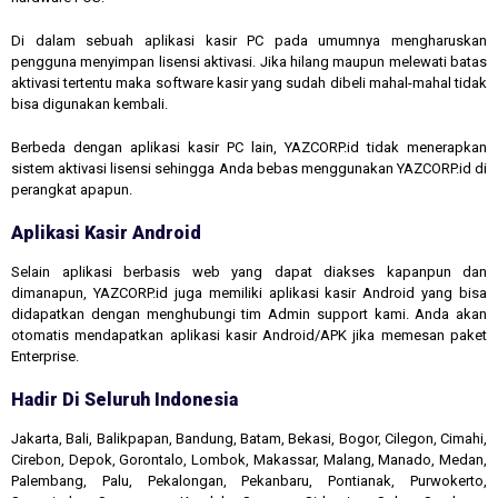
Di dalam sebuah aplikasi kasir PC pada umumnya mengharuskan
pengguna menyimpan lisensi aktivasi. Jika hilang maupun melewati batas
aktivasi tertentu maka software kasir yang sudah dibeli mahal-mahal tidak
bisa digunakan kembali.
Berbeda dengan aplikasi kasir PC lain, YAZCORP.id tidak menerapkan
sistem aktivasi lisensi sehingga Anda bebas menggunakan YAZCORP.id di
perangkat apapun.
Aplikasi Kasir Android
Selain aplikasi berbasis web yang dapat diakses kapanpun dan
dimanapun, YAZCORP.id juga memiliki aplikasi kasir Android yang bisa
didapatkan dengan menghubungi tim Admin support kami. Anda akan
otomatis mendapatkan aplikasi kasir Android/APK jika memesan paket
Enterprise.
Hadir Di Seluruh Indonesia
Jakarta, Bali, Balikpapan, Bandung, Batam, Bekasi, Bogor, Cilegon, Cimahi,
Cirebon, Depok, Gorontalo, Lombok, Makassar, Malang, Manado, Medan,
Palembang, Palu, Pekalongan, Pekanbaru, Pontianak, Purwokerto,