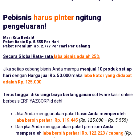
Pebisnis
harus pinter
ngitung
pengeluaran!
Mari Kita Bedah!
Paket Basic
Rp. 5.555 Per Hari
Paket Premium
Rp. 2.777 Per Hari Per Cabang
Secara Global Rata- rata
laba bisnis adalah 25%
Jika setiap cabang bisnis Anda mampu
menjual 10 produk setiap
hari
dengan
Harga jual Rp. 50.000
maka
laba kotor yang didapat
adalah Rp. 125.000
Terus
tinggal dikurangi biaya berlangganan
software kasir online
berbasis ERP YAZCORP.id deh!
Jika Anda menggunakan paket basic
Anda memperoleh
laba bersih perhari Rp. 119.445
(Rp. 125.000 – Rp. 5.555)
Dan jika Anda menggunakan paket premium
Anda
memperoleh
laba bersih perhari Rp. 122.223 / cabang
(Rp.