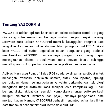
125.000 – Rp. 2.777)
Tentang YAZCORP.id
YAZCORP.id adalah aplikasi kasir terbaik online berbasis cloud ERP yang
dirancang untuk menangani berbagai usaha dengan banyak cabang.
Software kasir terbaik YAZCORP.id memiliki keunggulan integrasi data
yang dilakukan secara online relatime dalam jaringan cloud ERP. Aplikasi
kasir YAZCORP.id sudah digunakan ribuan pengusaha yang berhasil
membuktikan YAZCORP.id satu-satunya program kasir yang dapat
meningkatkan efiensi, produktivitas, serta inovasi bisnis sehingga
memiliki peran cukup penting dalam meningkatkan penjualan usaha.
Aplikasi Kasir atau Point of Sales (POS) pada awalnya hanya dibuat untuk
menangani transaksi penjualan semata, tidak ada laporan, apalagi
pembukuan. Namun seiring berjalannya waktu, perkembangan teknologi
mengubah fungsi software kasir menjadi lebih kompleks lagi. Tidak
berhenti disitu, akibat dari semakin kompleksnya fungsi software kasir
meliputi akuntansi, inventory dan pajak, akhirnya pengelolaan data
menjadi kacau. Namun, YAZCORP.id berhasil mengintegrasikan lalu lintas
data transaksi dengan teknologi berbasis cloud ERP.