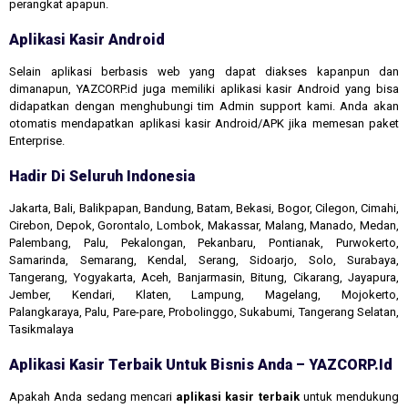
perangkat apapun.
Aplikasi Kasir Android
Selain aplikasi berbasis web yang dapat diakses kapanpun dan
dimanapun, YAZCORP.id juga memiliki aplikasi kasir Android yang bisa
didapatkan dengan menghubungi tim Admin support kami. Anda akan
otomatis mendapatkan aplikasi kasir Android/APK jika memesan paket
Enterprise.
Hadir Di Seluruh Indonesia
Jakarta, Bali, Balikpapan, Bandung, Batam, Bekasi, Bogor, Cilegon, Cimahi,
Cirebon, Depok, Gorontalo, Lombok, Makassar, Malang, Manado, Medan,
Palembang, Palu, Pekalongan, Pekanbaru, Pontianak, Purwokerto,
Samarinda, Semarang, Kendal, Serang, Sidoarjo, Solo, Surabaya,
Tangerang, Yogyakarta, Aceh, Banjarmasin, Bitung, Cikarang, Jayapura,
Jember, Kendari, Klaten, Lampung, Magelang, Mojokerto,
Palangkaraya, Palu, Pare-pare, Probolinggo, Sukabumi, Tangerang Selatan,
Tasikmalaya
Aplikasi Kasir Terbaik Untuk Bisnis Anda – YAZCORP.id
Apakah Anda sedang mencari
aplikasi kasir terbaik
untuk mendukung