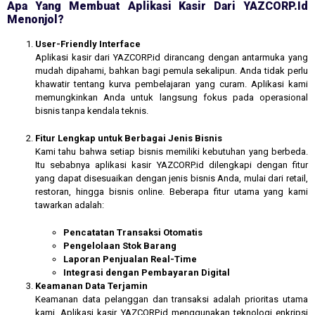
Apa Yang Membuat Aplikasi Kasir Dari YAZCORP.id
Menonjol?
User-Friendly Interface
Aplikasi kasir dari YAZCORP.id dirancang dengan antarmuka yang
mudah dipahami, bahkan bagi pemula sekalipun. Anda tidak perlu
khawatir tentang kurva pembelajaran yang curam. Aplikasi kami
memungkinkan Anda untuk langsung fokus pada operasional
bisnis tanpa kendala teknis.
Fitur Lengkap untuk Berbagai Jenis Bisnis
Kami tahu bahwa setiap bisnis memiliki kebutuhan yang berbeda.
Itu sebabnya aplikasi kasir YAZCORP.id dilengkapi dengan fitur
yang dapat disesuaikan dengan jenis bisnis Anda, mulai dari retail,
restoran, hingga bisnis online. Beberapa fitur utama yang kami
tawarkan adalah:
Pencatatan Transaksi Otomatis
Pengelolaan Stok Barang
Laporan Penjualan Real-Time
Integrasi dengan Pembayaran Digital
Keamanan Data Terjamin
Keamanan data pelanggan dan transaksi adalah prioritas utama
kami. Aplikasi kasir YAZCORP.id menggunakan teknologi enkripsi