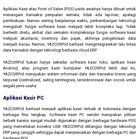
Aplikasi Kasir atau Point of Sales (POS) pada awalnya hanya dibuat untuk
menangani transaksi penjualan semata, tidak ada laporan, apalagi
pembukuan. Namun seiring berjalannya waktu, perkembangan teknologi
mengubah fungsi software kasir menjadi lebih kompleks lagi. Tidak
berhenti disitu, akibat dari semakin kompleksnya fungsi software kasir
meliputi akuntansi, inventory dan pajak, akhirnya pengelolaan data
menjadi kacau. Namun, YAZCORP.id berhasil mengintegrasikan lalu lintas
data transaksi dengan teknologi berbasis cloud ERP.
YAZCORP.id bukan hanya sekedar software kasir toko, aplikasi kasir
Android, atau program kasir komputer. YAZCORP.id lebih dari itu,
YAZCORP.id merupakan sistem informasi data dan transaksi bisnis yang
terpusat (centralized, saling terintegrasi, tersinkronisasi dan cocok untuk
segala jenis usaha.
Aplikasi Kasir PC
YAZCORP.id berhasil menjadi aplikasi kasir terbaik di Indonesia dengan
berbagai fitur lengkap. Software kasir PC sendiri merupakan pilihan
terbaik karena sangat mudah digunakan dengan berbagai hardware POS
yang memerlukan koneksi USB. YAZCORP.id dibangun dengan teknologi
ERP yang canggih sehingga dapat menyesuaikan dengan berbagai PC dan
hardware POS.