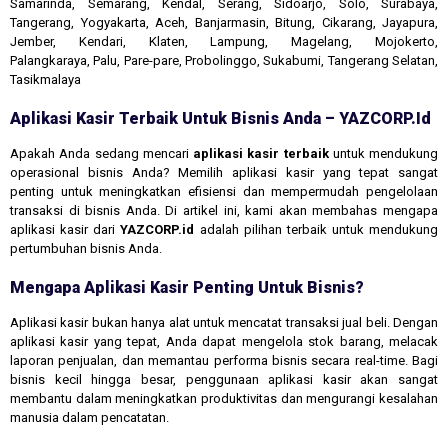
Samarinda, Semarang, Kendal, Serang, Sidoarjo, Solo, Surabaya,
Tangerang, Yogyakarta, Aceh, Banjarmasin, Bitung, Cikarang, Jayapura,
Jember, Kendari, Klaten, Lampung, Magelang, Mojokerto,
Palangkaraya, Palu, Pare-pare, Probolinggo, Sukabumi, Tangerang Selatan,
Tasikmalaya
Aplikasi Kasir Terbaik Untuk Bisnis Anda – YAZCORP.id
Apakah Anda sedang mencari
aplikasi kasir terbaik
untuk mendukung
operasional bisnis Anda? Memilih aplikasi kasir yang tepat sangat
penting untuk meningkatkan efisiensi dan mempermudah pengelolaan
transaksi di bisnis Anda. Di artikel ini, kami akan membahas mengapa
aplikasi kasir dari
YAZCORP.id
adalah pilihan terbaik untuk mendukung
pertumbuhan bisnis Anda.
Mengapa Aplikasi Kasir Penting Untuk Bisnis?
Aplikasi kasir bukan hanya alat untuk mencatat transaksi jual beli. Dengan
aplikasi kasir yang tepat, Anda dapat mengelola stok barang, melacak
laporan penjualan, dan memantau performa bisnis secara real-time. Bagi
bisnis kecil hingga besar, penggunaan aplikasi kasir akan sangat
membantu dalam meningkatkan produktivitas dan mengurangi kesalahan
manusia dalam pencatatan.