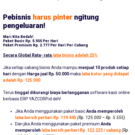
Pebisnis
harus pinter
ngitung
pengeluaran!
Mari Kita Bedah!
Paket Basic
Rp. 5.555 Per Hari
Paket Premium
Rp. 2.777 Per Hari Per Cabang
Secara Global Rata- rata
laba bisnis adalah 25%
Jika setiap cabang bisnis Anda mampu
menjual 10 produk setiap
hari
dengan
Harga jual Rp. 50.000
maka
laba kotor yang didapat
adalah Rp. 125.000
Terus
tinggal dikurangi biaya berlangganan
software kasir online
berbasis ERP YAZCORP.id deh!
Jika Anda menggunakan paket basic
Anda memperoleh
laba bersih perhari Rp. 119.445
(Rp. 125.000 – Rp. 5.555)
Dan jika Anda menggunakan paket premium
Anda
memperoleh
laba bersih perhari Rp. 122.223 / cabang
(Rp.