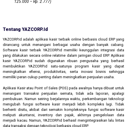
125.000 – Rp. 2.777)
Tentang YAZCORP.id
YAZCORP.id adalah aplikasi kasir terbaik online berbasis cloud ERP yang
dirancang untuk menangani berbagai usaha dengan banyak cabang.
Software kasir terbaik YAZCORP.id memiliki keunggulan integrasi data
yang dilakukan secara online relatime dalam jaringan cloud ERP. Aplikasi
kasir YAZCORP.id sudah digunakan ribuan pengusaha yang berhasil
membuktikan YAZCORP.id satu-satunya program kasir yang dapat
meningkatkan efiensi, produktivitas, serta inovasi bisnis sehingga
memiliki peran cukup penting dalam meningkatkan penjualan usaha.
Aplikasi Kasir atau Point of Sales (POS) pada awalnya hanya dibuat untuk
menangani transaksi penjualan semata, tidak ada laporan, apalagi
pembukuan. Namun seiring berjalannya waktu, perkembangan teknologi
mengubah fungsi software kasir menjadi lebih kompleks lagi. Tidak
berhenti disitu, akibat dari semakin kompleksnya fungsi software kasir
meliputi akuntansi, inventory dan pajak, akhirnya pengelolaan data
menjadi kacau. Namun, YAZCORP.id berhasil mengintegrasikan lalu lintas
data transaksi dengan teknologi berbasis cloud ERP.