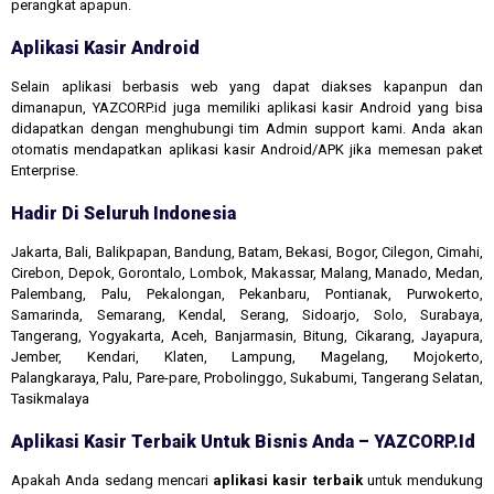
perangkat apapun.
Aplikasi Kasir Android
Selain aplikasi berbasis web yang dapat diakses kapanpun dan
dimanapun, YAZCORP.id juga memiliki aplikasi kasir Android yang bisa
didapatkan dengan menghubungi tim Admin support kami. Anda akan
otomatis mendapatkan aplikasi kasir Android/APK jika memesan paket
Enterprise.
Hadir Di Seluruh Indonesia
Jakarta, Bali, Balikpapan, Bandung, Batam, Bekasi, Bogor, Cilegon, Cimahi,
Cirebon, Depok, Gorontalo, Lombok, Makassar, Malang, Manado, Medan,
Palembang, Palu, Pekalongan, Pekanbaru, Pontianak, Purwokerto,
Samarinda, Semarang, Kendal, Serang, Sidoarjo, Solo, Surabaya,
Tangerang, Yogyakarta, Aceh, Banjarmasin, Bitung, Cikarang, Jayapura,
Jember, Kendari, Klaten, Lampung, Magelang, Mojokerto,
Palangkaraya, Palu, Pare-pare, Probolinggo, Sukabumi, Tangerang Selatan,
Tasikmalaya
Aplikasi Kasir Terbaik Untuk Bisnis Anda – YAZCORP.id
Apakah Anda sedang mencari
aplikasi kasir terbaik
untuk mendukung