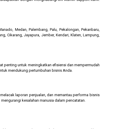
, Manado, Medan, Palembang, Palu, Pekalongan, Pekanbaru,
ung, Cikarang, Jayapura, Jember, Kendari, Klaten, Lampung,
gat penting untuk meningkatkan efisiensi dan mempermudah
 untuk mendukung pertumbuhan bisnis Anda.
g, melacak laporan penjualan, dan memantau performa bisnis
dan mengurangi kesalahan manusia dalam pencatatan.