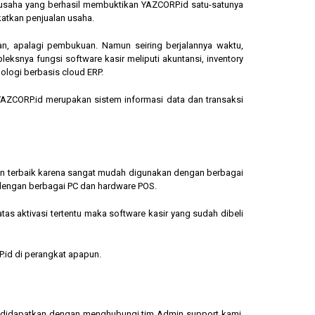
ngusaha yang berhasil membuktikan YAZCORP.id satu-satunya
katkan penjualan usaha.
an, apalagi pembukuan. Namun seiring berjalannya waktu,
eksnya fungsi software kasir meliputi akuntansi, inventory
ologi berbasis cloud ERP.
, YAZCORP.id merupakan sistem informasi data dan transaksi
lihan terbaik karena sangat mudah digunakan dengan berbagai
dengan berbagai PC dan hardware POS.
s aktivasi tertentu maka software kasir yang sudah dibeli
.id di perangkat apapun.
sa didapatkan dengan menghubungi tim Admin support kami.