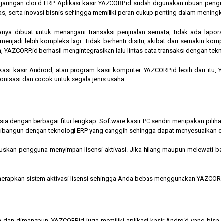
am jaringan cloud ERP. Aplikasi kasir YAZCORP.id sudah digunakan ribuan pe
as, serta inovasi bisnis sehingga memiliki peran cukup penting dalam mening
hanya dibuat untuk menangani transaksi penjualan semata, tidak ada lapor
jadi lebih kompleks lagi. Tidak berhenti disitu, akibat dari semakin kompl
 YAZCORP.id berhasil mengintegrasikan lalu lintas data transaksi dengan tekn
asi kasir Android, atau program kasir komputer. YAZCORP.id lebih dari itu
nkronisasi dan cocok untuk segala jenis usaha.
nesia dengan berbagai fitur lengkap. Software kasir PC sendiri merupakan pi
ibangun dengan teknologi ERP yang canggih sehingga dapat menyesuaikan 
kan pengguna menyimpan lisensi aktivasi. Jika hilang maupun melewati bata
menerapkan sistem aktivasi lisensi sehingga Anda bebas menggunakan YAZCORP
n dan dimanapun, YAZCORP.id juga memiliki aplikasi kasir Android yang bi