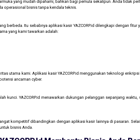
tarmuka yang mudah dipahami, bahkan bagi pemula sekalipun. Anda tidak perl
operasional bisnis tanpa kendala teknis.
ng berbeda. Itu sebabnya aplikasi kasir YAZCORP.id dilengkapi dengan fitur 
 utama yang kami tawarkan adalah:
itas utama kami. Aplikasi kasir YAZCORP.id menggunakan teknologi enkripsi 
 potensi ancaman cyber.
lah kunci. YAZCORP.id menawarkan dukungan pelanggan sepanjang waktu,
gat kompetitif dibandingkan dengan aplikasi kasir lainnya di pasaran. Selain
untuk bisnis Anda.