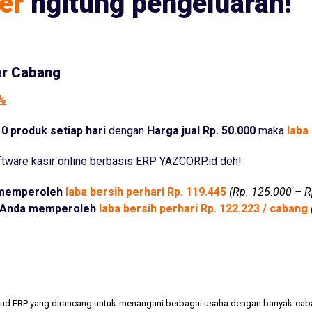
er
ngitung pengeluaran!
er Cabang
5%
0 produk setiap hari
dengan
Harga jual Rp. 50.000
maka
laba 
tware kasir online berbasis ERP YAZCORP.id deh!
memperoleh
laba bersih perhari Rp. 119.445
(Rp. 125.000 – R
Anda memperoleh
laba bersih perhari Rp. 122.223 / cabang
cloud ERP yang dirancang untuk menangani berbagai usaha dengan banyak cab