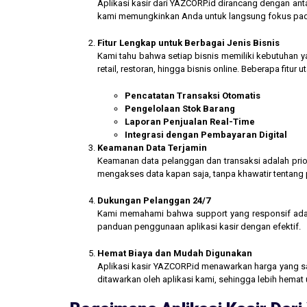
Aplikasi kasir dari YAZCORP.id dirancang dengan an
kami memungkinkan Anda untuk langsung fokus pada 
Fitur Lengkap untuk Berbagai Jenis Bisnis
Kami tahu bahwa setiap bisnis memiliki kebutuhan ya
retail, restoran, hingga bisnis online. Beberapa fitur
Pencatatan Transaksi Otomatis
Pengelolaan Stok Barang
Laporan Penjualan Real-Time
Integrasi dengan Pembayaran Digital
Keamanan Data Terjamin
Keamanan data pelanggan dan transaksi adalah prior
mengakses data kapan saja, tanpa khawatir tentang
Dukungan Pelanggan 24/7
Kami memahami bahwa support yang responsif ada
panduan penggunaan aplikasi kasir dengan efektif.
Hemat Biaya dan Mudah Digunakan
Aplikasi kasir YAZCORP.id menawarkan harga yang san
ditawarkan oleh aplikasi kami, sehingga lebih hemat 