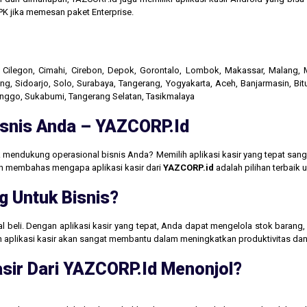
K jika memesan paket Enterprise.
r, Cilegon, Cimahi, Cirebon, Depok, Gorontalo, Lombok, Makassar, Malang
g, Sidoarjo, Solo, Surabaya, Tangerang, Yogyakarta, Aceh, Banjarmasin, Bit
linggo, Sukabumi, Tangerang Selatan, Tasikmalaya
Bisnis Anda – YAZCORP.id
 mendukung operasional bisnis Anda? Memilih aplikasi kasir yang tepat san
akan membahas mengapa aplikasi kasir dari
YAZCORP.id
adalah pilihan terbaik
g Untuk Bisnis?
jual beli. Dengan aplikasi kasir yang tepat, Anda dapat mengelola stok baran
aan aplikasi kasir akan sangat membantu dalam meningkatkan produktivitas 
sir Dari YAZCORP.id Menonjol?