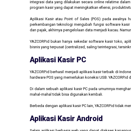
integrasi data yang dilakukan secara online relatime dal
program kasir yang dapat meningkatkan efiensi, produktivit
Aplikasi Kasir atau Point of Sales (POS) pada awalnya 
perkembangan teknologi mengubah fungsi software kasir men
dan pajak, akhirnya pengelolaan data menjadi kacau. Namun,
YAZCORP.id bukan hanya sekedar software kasir toko, aplik
bisnis yang terpusat (centralized, saling terintegrasi, tersi
Aplikasi Kasir PC
YAZCORP.id berhasil menjadi aplikasi kasir terbaik di Indo
hardware POS yang memerlukan koneksi USB. YAZCORP.id d
Di dalam sebuah aplikasi kasir PC pada umumnya mengharus
mahal-mahal tidak bisa digunakan kembali.
Berbeda dengan aplikasi kasir PC lain, YAZCORP.id tidak 
Aplikasi Kasir Android
Selain aplikasi berbasis web yang dapat diakses kapanpu