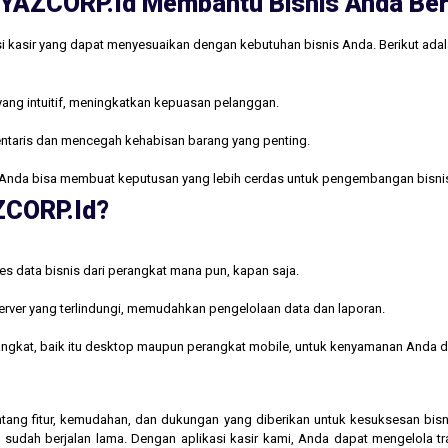
ri YAZCORP.id Membantu Bisnis Anda B
i kasir yang dapat menyesuaikan dengan kebutuhan bisnis Anda. Berikut ada
yang intuitif, meningkatkan kepuasan pelanggan.
ntaris dan mencegah kehabisan barang yang penting.
Anda bisa membuat keputusan yang lebih cerdas untuk pengembangan bisni
AZCORP.id?
s data bisnis dari perangkat mana pun, kapan saja.
rver yang terlindungi, memudahkan pengelolaan data dan laporan.
rangkat, baik itu desktop maupun perangkat mobile, untuk kenyamanan Anda d
 tentang fitur, kemudahan, dan dukungan yang diberikan untuk kesuksesan b
 sudah berjalan lama. Dengan aplikasi kasir kami, Anda dapat mengelola t