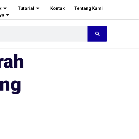
k
Tutorial
Kontak
Tentang Kami
ya
rah
ang